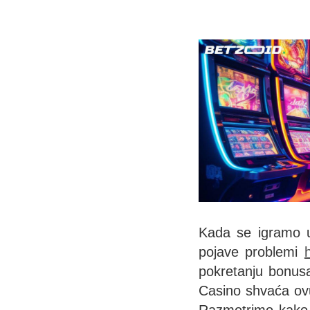
Kada se igramo u
pojave problemi
pokretanju bonus
Casino shvaća ovu
Razmotrimo kako t