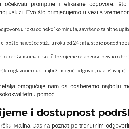
 očekivati promptne i efikasne odgovore, što 
noj usluzi. Evo što primjećujemo u vezi s vremeno
odgovore u roku od nekoliko minuta, savršeno za hitne upit
-pošte najčešće stižu u roku od 24 sata, što je pogodno za
nim mrežama imaju različito vrijeme odgovora, ovisno o bro
ršku uglavnom nudi najbrži mogući odgovor, naglašavajući p
detalja omogućuje nam da odaberemo najbolju m
sokokvalitetnu pomoć.
ijeme i dostupnost podrš
dršku Malina Casina poznat po trenutnim odgovori