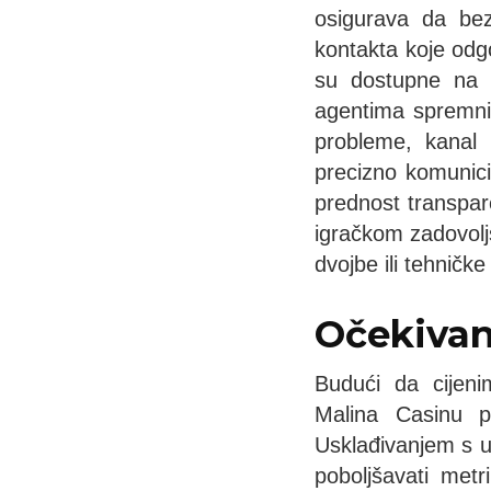
osigurava da be
kontakta koje odgo
su dostupne na 
agentima spremnim
probleme, kanal
precizno komunici
prednost transpar
igračkom zadovolj
dvojbe ili tehničk
Očekivan
Budući da cijen
Malina Casinu po
Usklađivanjem s u
poboljšavati metr