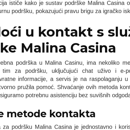
cija ističe kako je sustav podrške Malina Casina o
urnu podršku, pokazujući pravu brigu za igračko is
oći u kontakt s slu
ike Malina Casina
ebna podrška u Malina Casinu, ima nekoliko me
 tim za podršku, uključujući chat uživo i e-
atne informacije, a servis je na raspolaganju u 
tvorno pružila pomoć. Shvaćanje ovih metoda kont
iguramo potrebnu asistenciju bez suvišnih odgod
e metode kontakta
a za podršku Malina Casina je jednostavno i korisn