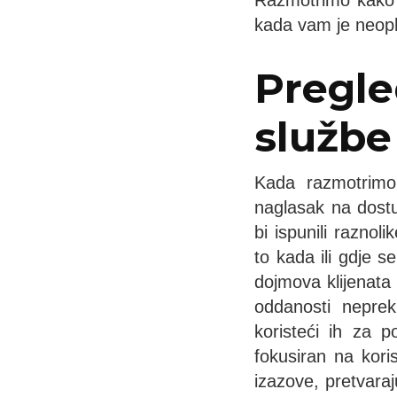
kada vam je neop
Pregle
službe
Kada razmotrimo 
naglasak na dostu
bi ispunili razno
to kada ili gdje s
dojmova klijenata 
oddanosti nepre
koristeći ih za 
fokusiran na kor
izazove, pretvaraj