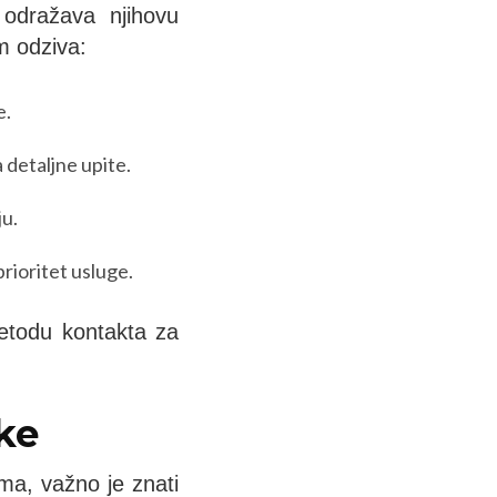
odražava njihovu
m odziva:
e.
 detaljne upite.
ju.
rioritet usluge.
etodu kontakta za
ke
ma, važno je znati