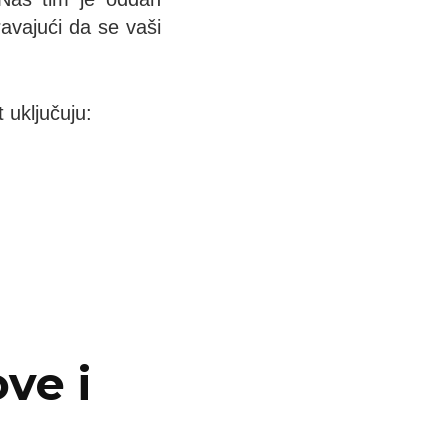
avajući da se vaši
 uključuju:
ve i