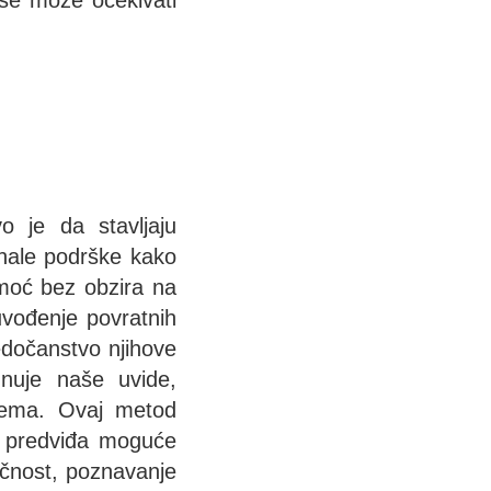
o je da stavljaju
anale podrške kako
omoć bez obzira na
 uvođenje povratnih
jedočanstvo njihove
nuje naše uvide,
blema. Ovaj metod
i predviđa moguće
ručnost, poznavanje