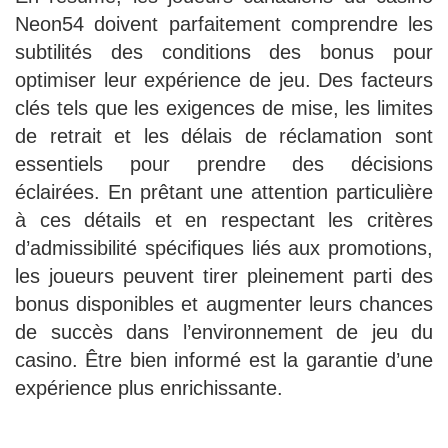
Neon54 doivent parfaitement comprendre les
subtilités des conditions des bonus pour
optimiser leur expérience de jeu. Des facteurs
clés tels que les exigences de mise, les limites
de retrait et les délais de réclamation sont
essentiels pour prendre des décisions
éclairées. En prêtant une attention particulière
à ces détails et en respectant les critères
d’admissibilité spécifiques liés aux promotions,
les joueurs peuvent tirer pleinement parti des
bonus disponibles et augmenter leurs chances
de succès dans l’environnement de jeu du
casino. Être bien informé est la garantie d’une
expérience plus enrichissante.