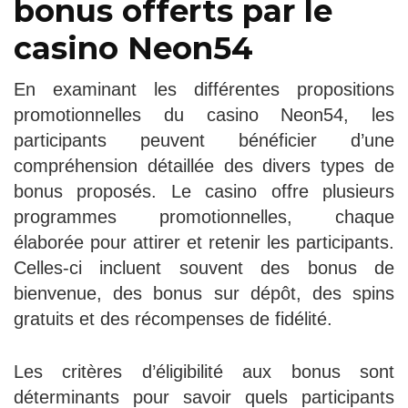
bonus offerts par le
casino Neon54
En examinant les différentes propositions
promotionnelles du casino Neon54, les
participants peuvent bénéficier d’une
compréhension détaillée des divers types de
bonus proposés. Le casino offre plusieurs
programmes promotionnelles, chaque
élaborée pour attirer et retenir les participants.
Celles-ci incluent souvent des bonus de
bienvenue, des bonus sur dépôt, des spins
gratuits et des récompenses de fidélité.
Les critères d’éligibilité aux bonus sont
déterminants pour savoir quels participants