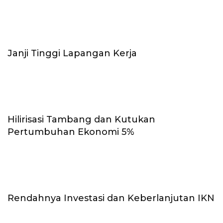
Janji Tinggi Lapangan Kerja
Hilirisasi Tambang dan Kutukan
Pertumbuhan Ekonomi 5%
Rendahnya Investasi dan Keberlanjutan IKN