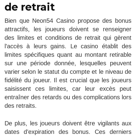
de retrait
Bien que Neon54 Casino propose des bonus
attractifs, les joueurs doivent se renseigner
des limites et conditions de retrait qui gèrent
l’accès à leurs gains. Le casino établit des
limites spécifiques quant au montant retirable
sur une période donnée, lesquelles peuvent
varier selon le statut du compte et le niveau de
fidélité du joueur. Il est crucial que les joueurs
saisissent ces limites, car leur excès peut
entraîner des retards ou des complications lors
des retraits.
De plus, les joueurs doivent être vigilants aux
dates d’expiration des bonus. Ces derniers