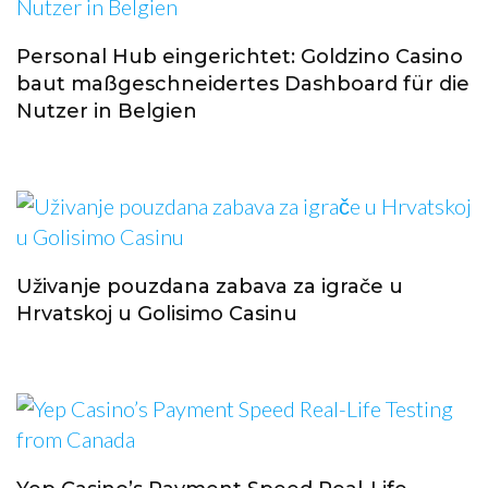
Personal Hub eingerichtet: Goldzino Casino
baut maßgeschneidertes Dashboard für die
Nutzer in Belgien
Uživanje pouzdana zabava za igrače u
Hrvatskoj u Golisimo Casinu