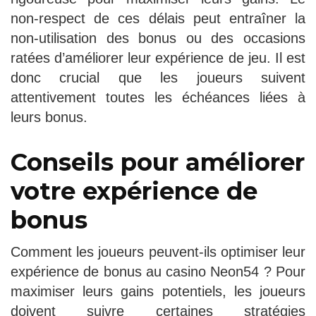
non-respect de ces délais peut entraîner la
non-utilisation des bonus ou des occasions
ratées d’améliorer leur expérience de jeu. Il est
donc crucial que les joueurs suivent
attentivement toutes les échéances liées à
leurs bonus.
Conseils pour améliorer
votre expérience de
bonus
Comment les joueurs peuvent-ils optimiser leur
expérience de bonus au casino Neon54 ? Pour
maximiser leurs gains potentiels, les joueurs
doivent suivre certaines stratégies