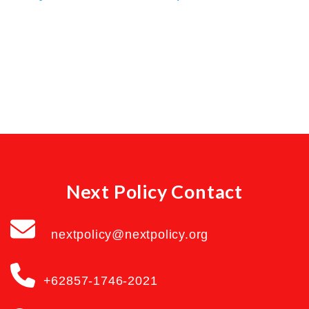
Next Policy Contact
nextpolicy@nextpolicy.org
+62857-1746-2021