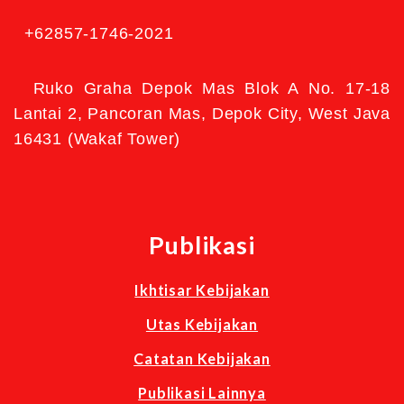
+62857-1746-2021
Ruko Graha Depok Mas Blok A No. 17-18
Lantai 2, Pancoran Mas, Depok City, West Java
16431 (Wakaf Tower)
Publikasi
Ikhtisar Kebijakan
Utas Kebijakan
Catatan Kebijakan
Publikasi Lainnya