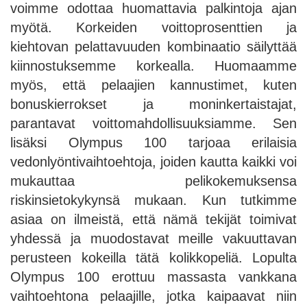
voimme odottaa huomattavia palkintoja ajan
myötä. Korkeiden voittoprosenttien ja
kiehtovan pelattavuuden kombinaatio säilyttää
kiinnostuksemme korkealla. Huomaamme
myös, että pelaajien kannustimet, kuten
bonuskierrokset ja moninkertaistajat,
parantavat voittomahdollisuuksiamme. Sen
lisäksi Olympus 100 tarjoaa erilaisia
vedonlyöntivaihtoehtoja, joiden kautta kaikki voi
mukauttaa pelikokemuksensa
riskinsietokykynsä mukaan. Kun tutkimme
asiaa on ilmeistä, että nämä tekijät toimivat
yhdessä ja muodostavat meille vakuuttavan
perusteen kokeilla tätä kolikkopeliä. Lopulta
Olympus 100 erottuu massasta vankkana
vaihtoehtona pelaajille, jotka kaipaavat niin