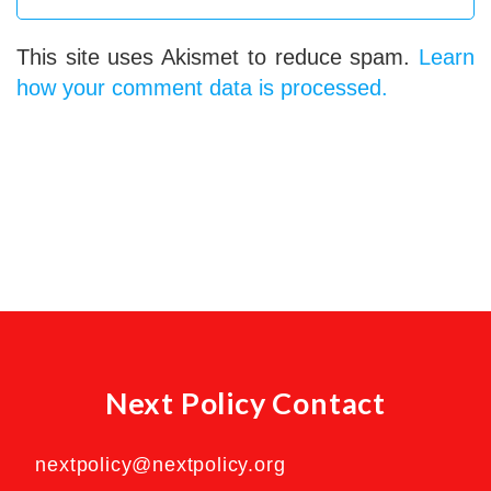
This site uses Akismet to reduce spam.
Learn
how your comment data is processed.
Next Policy Contact
nextpolicy@nextpolicy.org