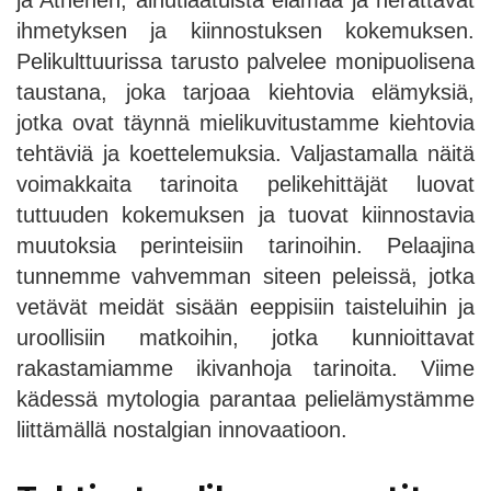
ihmetyksen ja kiinnostuksen kokemuksen.
Pelikulttuurissa tarusto palvelee monipuolisena
taustana, joka tarjoaa kiehtovia elämyksiä,
jotka ovat täynnä mielikuvitustamme kiehtovia
tehtäviä ja koettelemuksia. Valjastamalla näitä
voimakkaita tarinoita pelikehittäjät luovat
tuttuuden kokemuksen ja tuovat kiinnostavia
muutoksia perinteisiin tarinoihin. Pelaajina
tunnemme vahvemman siteen peleissä, jotka
vetävät meidät sisään eeppisiin taisteluihin ja
uroollisiin matkoihin, jotka kunnioittavat
rakastamiamme ikivanhoja tarinoita. Viime
kädessä mytologia parantaa pelielämystämme
liittämällä nostalgian innovaatioon.