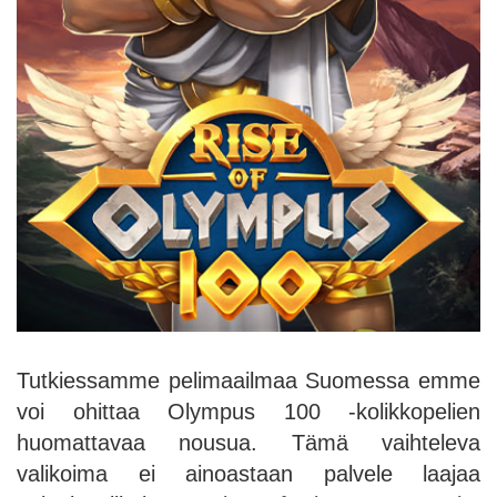
Tutkiessamme pelimaailmaa Suomessa emme
voi ohittaa Olympus 100 -kolikkopelien
huomattavaa nousua. Tämä vaihteleva
valikoima ei ainoastaan palvele laajaa