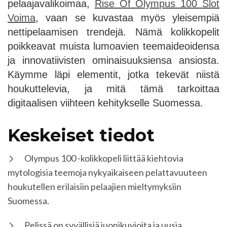
pelaajavalikoimaa,
Rise Of Olympus 100 Slot
Voima
, vaan se kuvastaa myös yleisempiä
nettipelaamisen trendejä. Nämä kolikkopelit
poikkeavat muista lumoavien teemaideoidensa
ja innovatiivisten ominaisuuksiensa ansiosta.
Käymme läpi elementit, jotka tekevät niistä
houkuttelevia, ja mitä tämä tarkoittaa
digitaalisen viihteen kehitykselle Suomessa.
Keskeiset tiedot
Olympus 100 -kolikkopeli liittää kiehtovia
mytologisia teemoja nykyaikaiseen pelattavuuteen
houkutellen erilaisiin pelaajien mieltymyksiin
Suomessa.
Pelissä on syvällisiä juonikuvioita ja uusia