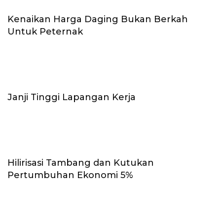
Kenaikan Harga Daging Bukan Berkah
Untuk Peternak
Janji Tinggi Lapangan Kerja
Hilirisasi Tambang dan Kutukan
Pertumbuhan Ekonomi 5%