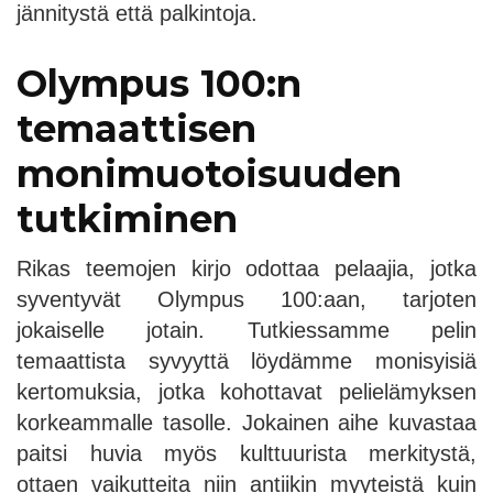
jännitystä että palkintoja.
Olympus 100:n
temaattisen
monimuotoisuuden
tutkiminen
Rikas teemojen kirjo odottaa pelaajia, jotka
syventyvät Olympus 100:aan, tarjoten
jokaiselle jotain. Tutkiessamme pelin
temaattista syvyyttä löydämme monisyisiä
kertomuksia, jotka kohottavat pelielämyksen
korkeammalle tasolle. Jokainen aihe kuvastaa
paitsi huvia myös kulttuurista merkitystä,
ottaen vaikutteita niin antiikin myyteistä kuin