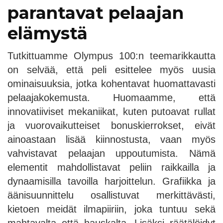
parantavat pelaajan
elämystä
Tutkittuamme Olympus 100:n teemarikkautta
on selvää, että peli esittelee myös uusia
ominaisuuksia, jotka kohentavat huomattavasti
pelaajakokemusta. Huomaamme, että
innovatiiviset mekaniikat, kuten putoavat rullat
ja vuorovaikutteiset bonuskierrokset, eivät
ainoastaan lisää kiinnostusta, vaan myös
vahvistavat pelaajan uppoutumista. Nämä
elementit mahdollistavat peliin raikkailla ja
dynaamisilla tavoilla harjoittelun. Grafiikka ja
äänisuunnittelu osallistuvat merkittävästi,
kietoen meidät ilmapiiriin, joka tuntuu sekä
mahtavalta että hauskalta. Lisäksi räätälöidyt