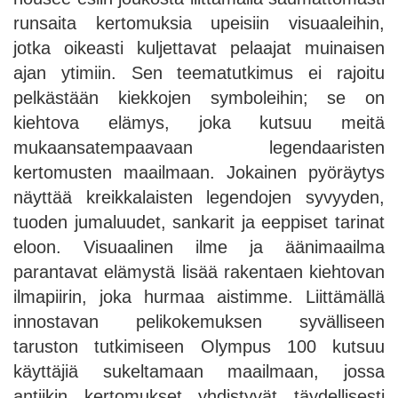
runsaita kertomuksia upeisiin visuaaleihin,
jotka oikeasti kuljettavat pelaajat muinaisen
ajan ytimiin. Sen teematutkimus ei rajoitu
pelkästään kiekkojen symboleihin; se on
kiehtova elämys, joka kutsuu meitä
mukaansatempaavaan legendaaristen
kertomusten maailmaan. Jokainen pyöräytys
näyttää kreikkalaisten legendojen syvyyden,
tuoden jumaluudet, sankarit ja eeppiset tarinat
eloon. Visuaalinen ilme ja äänimaailma
parantavat elämystä lisää rakentaen kiehtovan
ilmapiirin, joka hurmaa aistimme. Liittämällä
innostavan pelikokemuksen syvälliseen
taruston tutkimiseen Olympus 100 kutsuu
käyttäjiä sukeltamaan maailmaan, jossa
antiikin kertomukset yhdistyvät täydellisesti