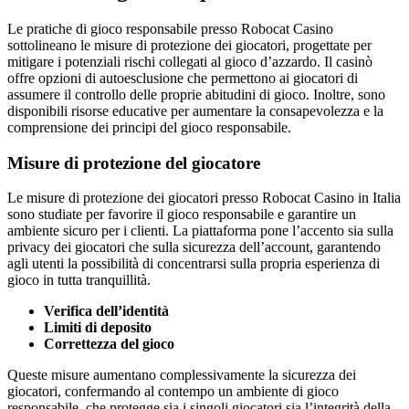
Le pratiche di gioco responsabile presso Robocat Casino
sottolineano le misure di protezione dei giocatori, progettate per
mitigare i potenziali rischi collegati al gioco d’azzardo. Il casinò
offre opzioni di autoesclusione che permettono ai giocatori di
assumere il controllo delle proprie abitudini di gioco. Inoltre, sono
disponibili risorse educative per aumentare la consapevolezza e la
comprensione dei principi del gioco responsabile.
Misure di protezione del giocatore
Le misure di protezione dei giocatori presso Robocat Casino in Italia
sono studiate per favorire il gioco responsabile e garantire un
ambiente sicuro per i clienti. La piattaforma pone l’accento sia sulla
privacy dei giocatori che sulla sicurezza dell’account, garantendo
agli utenti la possibilità di concentrarsi sulla propria esperienza di
gioco in tutta tranquillità.
Verifica dell’identità
Limiti di deposito
Correttezza del gioco
Queste misure aumentano complessivamente la sicurezza dei
giocatori, confermando al contempo un ambiente di gioco
responsabile, che protegge sia i singoli giocatori sia l’integrità della