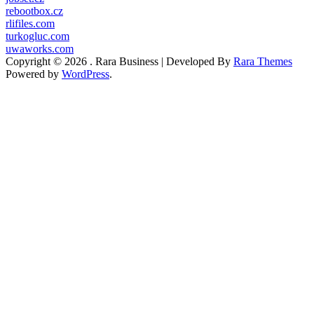
rebootbox.cz
rlifiles.com
turkogluc.com
uwaworks.com
Copyright © 2026
.
Rara Business | Developed By
Rara Themes
Powered by
WordPress
.