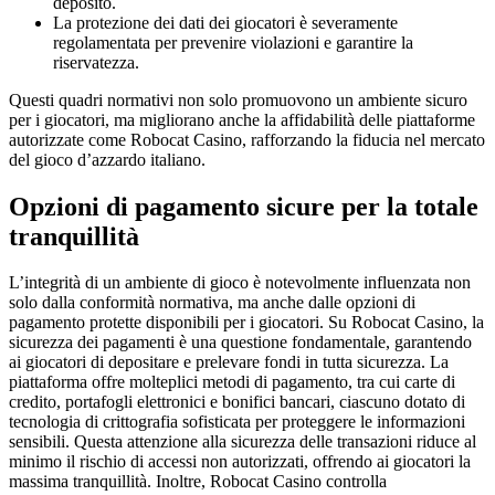
deposito.
La protezione dei dati dei giocatori è severamente
regolamentata per prevenire violazioni e garantire la
riservatezza.
Questi quadri normativi non solo promuovono un ambiente sicuro
per i giocatori, ma migliorano anche la affidabilità delle piattaforme
autorizzate come Robocat Casino, rafforzando la fiducia nel mercato
del gioco d’azzardo italiano.
Opzioni di pagamento sicure per la totale
tranquillità
L’integrità di un ambiente di gioco è notevolmente influenzata non
solo dalla conformità normativa, ma anche dalle opzioni di
pagamento protette disponibili per i giocatori. Su Robocat Casino, la
sicurezza dei pagamenti è una questione fondamentale, garantendo
ai giocatori di depositare e prelevare fondi in tutta sicurezza. La
piattaforma offre molteplici metodi di pagamento, tra cui carte di
credito, portafogli elettronici e bonifici bancari, ciascuno dotato di
tecnologia di crittografia sofisticata per proteggere le informazioni
sensibili. Questa attenzione alla sicurezza delle transazioni riduce al
minimo il rischio di accessi non autorizzati, offrendo ai giocatori la
massima tranquillità. Inoltre, Robocat Casino controlla