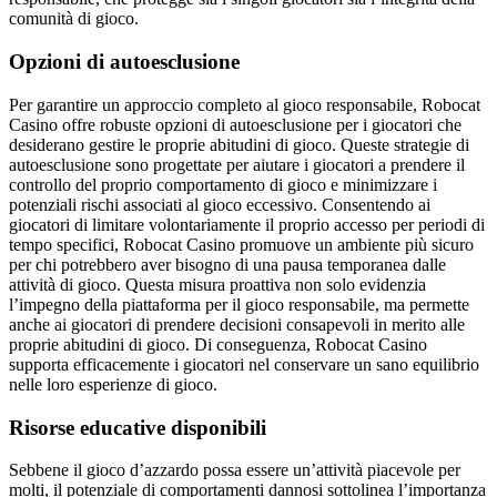
comunità di gioco.
Opzioni di autoesclusione
Per garantire un approccio completo al gioco responsabile, Robocat
Casino offre robuste opzioni di autoesclusione per i giocatori che
desiderano gestire le proprie abitudini di gioco. Queste strategie di
autoesclusione sono progettate per aiutare i giocatori a prendere il
controllo del proprio comportamento di gioco e minimizzare i
potenziali rischi associati al gioco eccessivo. Consentendo ai
giocatori di limitare volontariamente il proprio accesso per periodi di
tempo specifici, Robocat Casino promuove un ambiente più sicuro
per chi potrebbero aver bisogno di una pausa temporanea dalle
attività di gioco. Questa misura proattiva non solo evidenzia
l’impegno della piattaforma per il gioco responsabile, ma permette
anche ai giocatori di prendere decisioni consapevoli in merito alle
proprie abitudini di gioco. Di conseguenza, Robocat Casino
supporta efficacemente i giocatori nel conservare un sano equilibrio
nelle loro esperienze di gioco.
Risorse educative disponibili
Sebbene il gioco d’azzardo possa essere un’attività piacevole per
molti, il potenziale di comportamenti dannosi sottolinea l’importanza