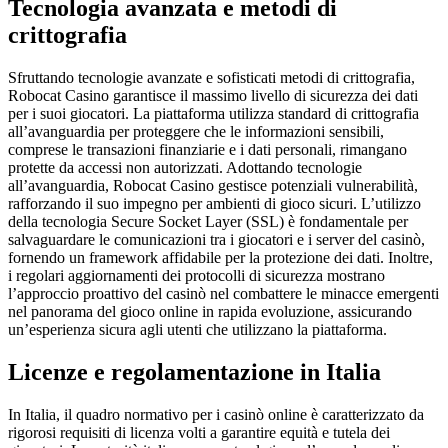
Tecnologia avanzata e metodi di
crittografia
Sfruttando tecnologie avanzate e sofisticati metodi di crittografia,
Robocat Casino garantisce il massimo livello di sicurezza dei dati
per i suoi giocatori. La piattaforma utilizza standard di crittografia
all’avanguardia per proteggere che le informazioni sensibili,
comprese le transazioni finanziarie e i dati personali, rimangano
protette da accessi non autorizzati. Adottando tecnologie
all’avanguardia, Robocat Casino gestisce potenziali vulnerabilità,
rafforzando il suo impegno per ambienti di gioco sicuri. L’utilizzo
della tecnologia Secure Socket Layer (SSL) è fondamentale per
salvaguardare le comunicazioni tra i giocatori e i server del casinò,
fornendo un framework affidabile per la protezione dei dati. Inoltre,
i regolari aggiornamenti dei protocolli di sicurezza mostrano
l’approccio proattivo del casinò nel combattere le minacce emergenti
nel panorama del gioco online in rapida evoluzione, assicurando
un’esperienza sicura agli utenti che utilizzano la piattaforma.
Licenze e regolamentazione in Italia
In Italia, il quadro normativo per i casinò online è caratterizzato da
rigorosi requisiti di licenza volti a garantire equità e tutela dei