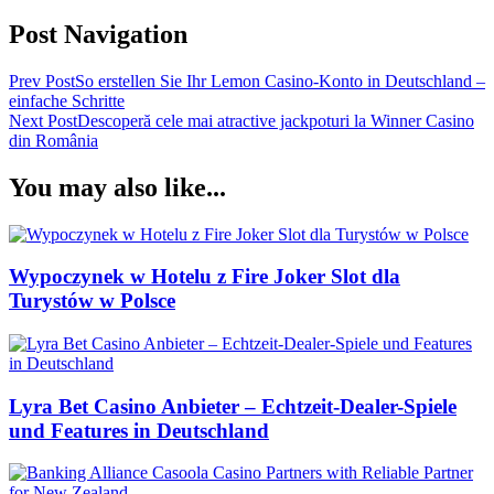
Post Navigation
Prev Post
So erstellen Sie Ihr Lemon Casino-Konto in Deutschland –
einfache Schritte
Next Post
Descoperă cele mai atractive jackpoturi la Winner Casino
din România
You may also like...
Wypoczynek w Hotelu z Fire Joker Slot dla
Turystów w Polsce
Lyra Bet Casino Anbieter – Echtzeit-Dealer-Spiele
und Features in Deutschland