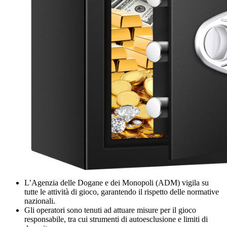
L’Agenzia delle Dogane e dei Monopoli (ADM) vigila su
tutte le attività di gioco, garantendo il rispetto delle normative
nazionali.
Gli operatori sono tenuti ad attuare misure per il gioco
responsabile, tra cui strumenti di autoesclusione e limiti di