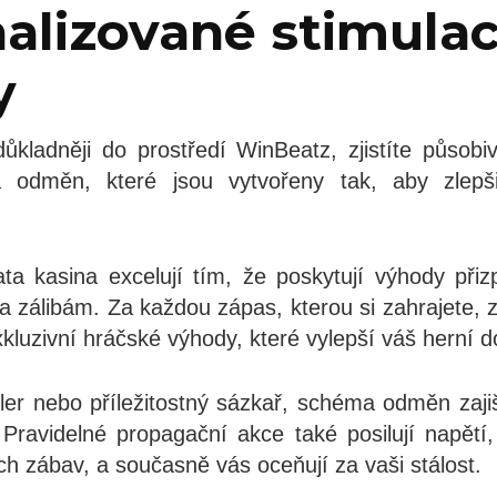
alizované stimulac
y
ůkladněji do prostředí WinBeatz, zjistíte působ
a odměn, které jsou vytvořeny tak, aby zlepši
ta kasina excelují tím, že poskytují výhody př
a zálibám. Za každou zápas, kterou si zahrajete, z
xkluzivní hráčské výhody, které vylepší váš herní 
oller nebo příležitostný sázkař, schéma odměn zaji
 Pravidelné propagační akce také posilují napětí
h zábav, a současně vás oceňují za vaši stálost.