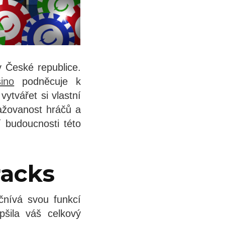
v České republice.
ino
podněcuje k
ytvářet si vlastní
ažovanost hráčů a
 budoucnosti této
racks
čnívá svou funkcí
pšila váš celkový