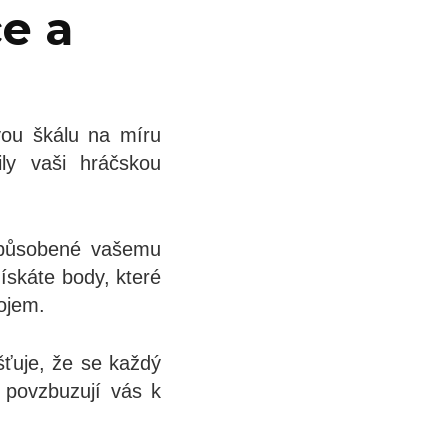
e a
ivou škálu na míru
ly vaši hráčskou
izpůsobené vašemu
ískáte body, které
dojem.
šťuje, že se každý
, povzbuzují vás k