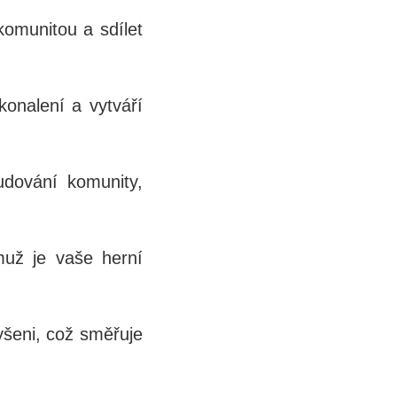
komunitou a sdílet
konalení a vytváří
udování komunity,
emuž je vaše herní
yšeni, což směřuje