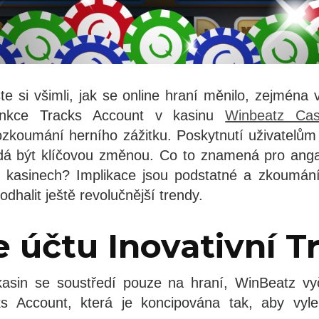
e si všimli, jak se online hraní měnilo, zejména 
unkce Tracks Account v kasinu
Winbeatz Cas
zkoumání herního zážitku. Poskytnutí uživatelům v
dá být klíčovou změnou. Co to znamená pro ang
e kasinech? Implikace jsou podstatné a zkoumání
dhalit ještě revolučnější trendy.
 účtu Inovativní T
sin se soustředí pouze na hraní, WinBeatz vy
s Account, která je koncipována tak, aby vyle