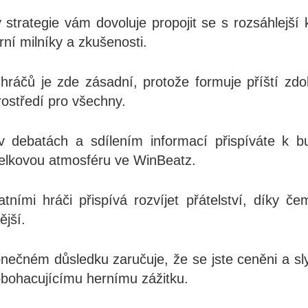
 strategie vám dovoluje propojit se s rozsáhlejší 
ní milníky a zkušenosti.
ráčů je zde zásadní, protože formuje příští zdo
rostředí pro všechny.
v debatách a sdílením informací přispíváte k b
celkovou atmosféru ve WinBeatz.
tními hráči přispívá rozvíjet přátelství, díky č
ější.
konečném důsledku zaručuje, že se jste ceněni a sl
obohacujícímu hernímu zážitku.