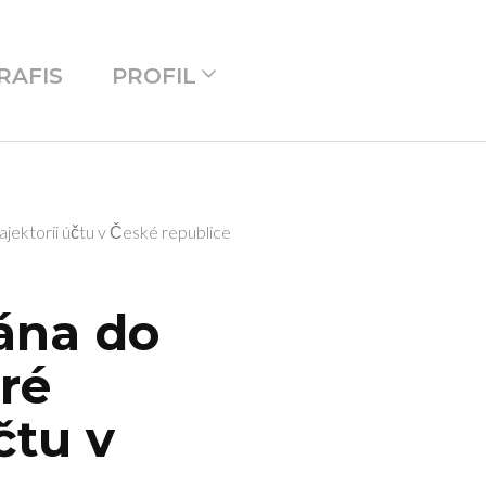
RAFIS
PROFIL
jektorii účtu v České republice
ána do
ré
čtu v