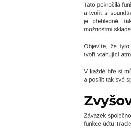
Tato pokročilá fu
a tvořit si sound
je přehledné, t
možnostmi sklade
Objevíte, že tyt
tvoří vtahující a
V každé hře si mů
a posílit tak své s
Zvyšov
Závazek společnos
funkce účtu Track