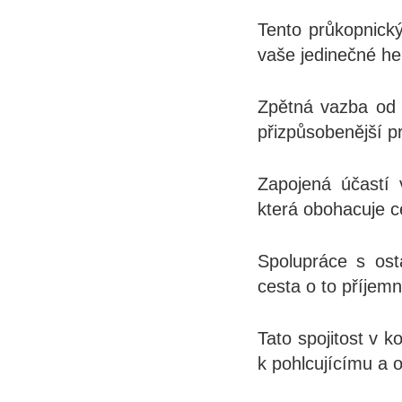
Tento průkopnický
vaše jedinečné her
Zpětná vazba od h
přizpůsobenější p
Zapojená účastí 
která obohacuje 
Spolupráce s osta
cesta o to příjemn
Tato spojitost v 
k pohlcujícímu a 