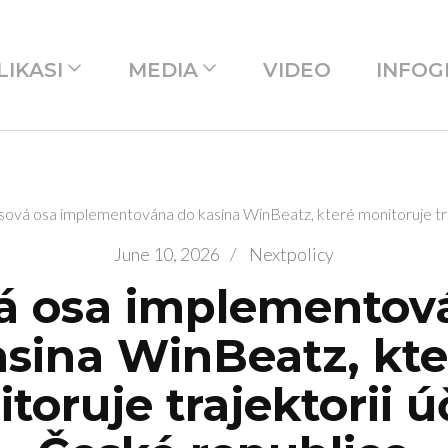
LIKASI
MEDIA
VIDEO
INFOG
ová osa implementována do kasina WinBeatz, které monitoruje tra
June 10, 2026
/
Nextpolicy
á osa implementov
asina WinBeatz, kte
toruje trajektorii ú