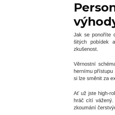
Person
výhod
Jak se ponoříte d
šitých pobídek 
zkušenost.
Věrnostní schéma
hernímu přístupu 
si lze směnit za e
Ať už jste high-r
hráč cítí vážený.
zkoumání čerstvýc