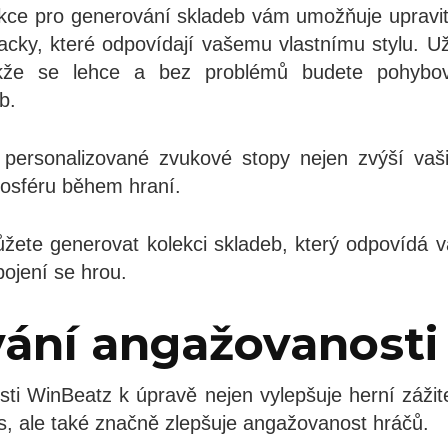
nkce pro generování skladeb vám umožňuje upravit 
tracky, které odpovídají vašemu vlastnímu stylu. Už
akže se lehce a bez problémů budete pohybo
b.
o personalizované zvukové stopy nejen zvýší vaši
tmosféru během hraní.
žete generovat kolekci skladeb, který odpovídá 
pojení se hrou.
ání angažovanosti
ti WinBeatz k úpravě nejen vylepšuje herní zážit
s, ale také značně zlepšuje angažovanost hráčů.