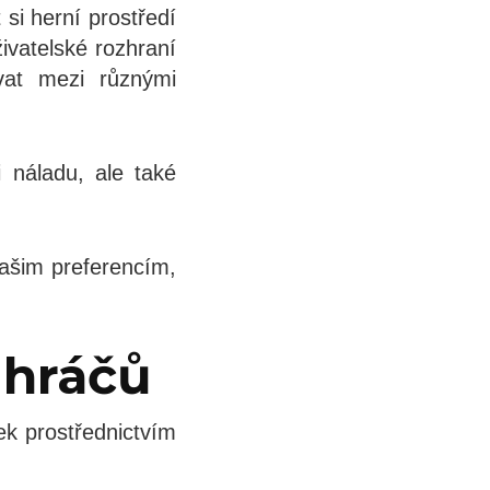
si herní prostředí
ivatelské rozhraní
vat mezi různými
 náladu, ale také
vašim preferencím,
 hráčů
ek prostřednictvím