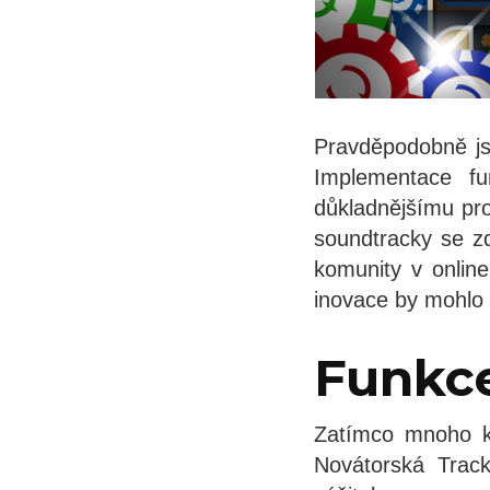
Pravděpodobně jst
Implementace f
důkladnějšímu pro
soundtracky se z
komunity v onlin
inovace by mohlo o
Funkce
Zatímco mnoho ka
Novátorská Track