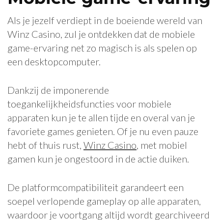
Als je jezelf verdiept in de boeiende wereld van
Winz Casino, zul je ontdekken dat de mobiele
game-ervaring net zo magisch is als spelen op
een desktopcomputer.
Dankzij de imponerende
toegankelijkheidsfuncties voor mobiele
apparaten kun je te allen tijde en overal van je
favoriete games genieten. Of je nu even pauze
hebt of thuis rust,
Winz Casino
, met mobiel
gamen kun je ongestoord in de actie duiken.
De platformcompatibiliteit garandeert een
soepel verlopende gameplay op alle apparaten,
waardoor je voortgang altijd wordt gearchiveerd