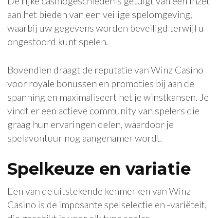
De rijke casinogeschiedenis getuigt van een inzet
aan het bieden van een veilige spelomgeving,
waarbij uw gegevens worden beveiligd terwijl u
ongestoord kunt spelen.
Bovendien draagt de reputatie van Winz Casino
voor royale bonussen en promoties bij aan de
spanning en maximaliseert het je winstkansen. Je
vindt er een actieve community van spelers die
graag hun ervaringen delen, waardoor je
spelavontuur nog aangenamer wordt.
Spelkeuze en variatie
Een van de uitstekende kenmerken van Winz
Casino is de imposante spelselectie en -variëteit,
die geschikt is voor elk type speler.