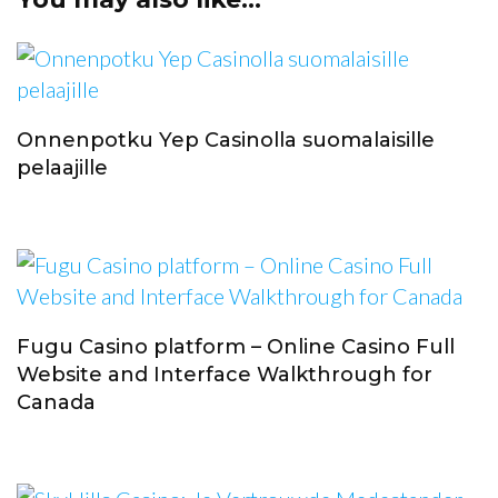
Onnenpotku Yep Casinolla suomalaisille
pelaajille
Fugu Casino platform – Online Casino Full
Website and Interface Walkthrough for
Canada