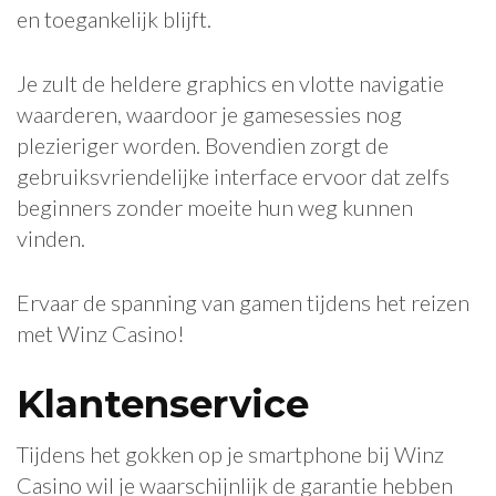
en toegankelijk blijft.
Je zult de heldere graphics en vlotte navigatie
waarderen, waardoor je gamesessies nog
plezieriger worden. Bovendien zorgt de
gebruiksvriendelijke interface ervoor dat zelfs
beginners zonder moeite hun weg kunnen
vinden.
Ervaar de spanning van gamen tijdens het reizen
met Winz Casino!
Klantenservice
Tijdens het gokken op je smartphone bij Winz
Casino wil je waarschijnlijk de garantie hebben