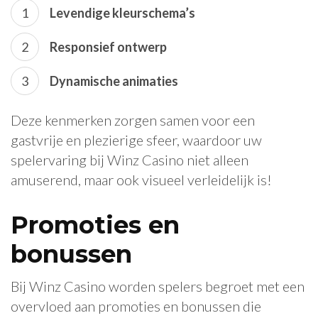
Levendige kleurschema’s
Responsief ontwerp
Dynamische animaties
Deze kenmerken zorgen samen voor een
gastvrije en plezierige sfeer, waardoor uw
spelervaring bij Winz Casino niet alleen
amuserend, maar ook visueel verleidelijk is!
Promoties en
bonussen
Bij Winz Casino worden spelers begroet met een
overvloed aan promoties en bonussen die