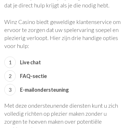
dat je direct hulp krijgt als je die nodig hebt.
Winz Casino biedt geweldige klantenservice om
ervoor te zorgen dat uw spelervaring soepel en
plezierig verloopt. Hier zijn drie handige opties
voor hulp:
Live chat
FAQ-sectie
E-mailondersteuning
Met deze ondersteunende diensten kunt u zich
volledig richten op plezier maken zonder u
zorgen te hoeven maken over potentiële