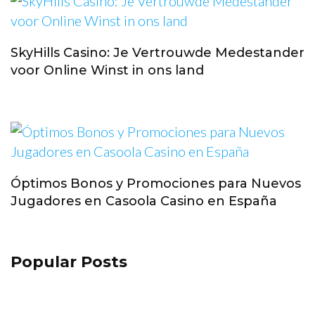
SkyHills Casino: Je Vertrouwde Medestander
voor Online Winst in ons land
Óptimos Bonos y Promociones para Nuevos
Jugadores en Casoola Casino en España
Popular Posts