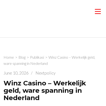
Skip
to
content
(Press
Enter)
Home
>
Blog
>
Publikasi
>
Winz Casino – Werkelijk geld,
ware spanning in Nederland
June 10, 2026
/
Nextpolicy
Winz Casino – Werkelijk
geld, ware spanning in
Nederland