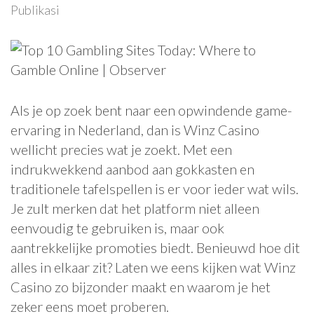
Publikasi
Als je op zoek bent naar een opwindende game-
ervaring in Nederland, dan is Winz Casino
wellicht precies wat je zoekt. Met een
indrukwekkend aanbod aan gokkasten en
traditionele tafelspellen is er voor ieder wat wils.
Je zult merken dat het platform niet alleen
eenvoudig te gebruiken is, maar ook
aantrekkelijke promoties biedt. Benieuwd hoe dit
alles in elkaar zit? Laten we eens kijken wat Winz
Casino zo bijzonder maakt en waarom je het
zeker eens moet proberen.