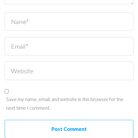
Save my name, email, and website in this browser for the
next time I comment.