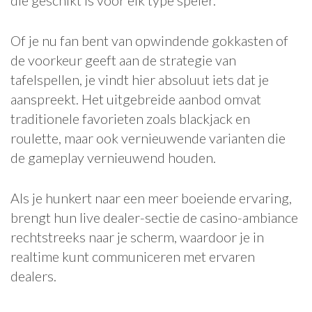
Of je nu fan bent van opwindende gokkasten of
de voorkeur geeft aan de strategie van
tafelspellen, je vindt hier absoluut iets dat je
aanspreekt. Het uitgebreide aanbod omvat
traditionele favorieten zoals blackjack en
roulette, maar ook vernieuwende varianten die
de gameplay vernieuwend houden.
Als je hunkert naar een meer boeiende ervaring,
brengt hun live dealer-sectie de casino-ambiance
rechtstreeks naar je scherm, waardoor je in
realtime kunt communiceren met ervaren
dealers.