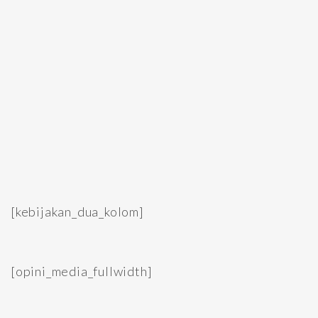
[kebijakan_dua_kolom]
[opini_media_fullwidth]