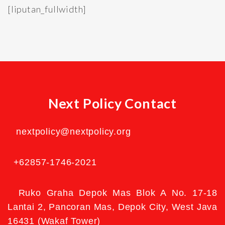
[liputan_fullwidth]
Next Policy Contact
nextpolicy@nextpolicy.org
+62857-1746-2021
Ruko Graha Depok Mas Blok A No. 17-18
Lantai 2, Pancoran Mas, Depok City, West Java
16431 (Wakaf Tower)