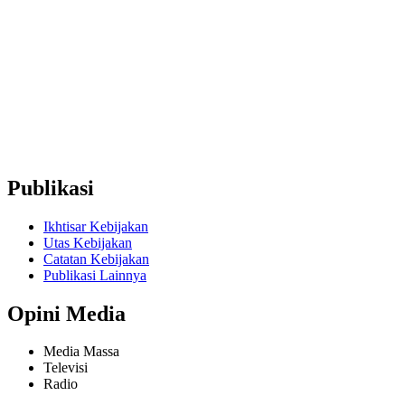
nextpolicy@nextpolicy.org
+62857-1746-2021
Ruko Graha Depok Mas Blok A No. 17-18 Lantai 2, Pancoran
Mas, Depok City, West Java 16431 (Wakaf Tower)
Publikasi
Ikhtisar Kebijakan
Utas Kebijakan
Catatan Kebijakan
Publikasi Lainnya
Opini Media
Media Massa
Televisi
Radio