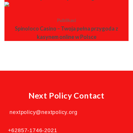
Publikasi
Spinoloco Casino – Twoja pełna przygoda z
kasynem online w Polsce
Next Policy Contact
nextpolicy@nextpolicy.org
+62857-1746-2021