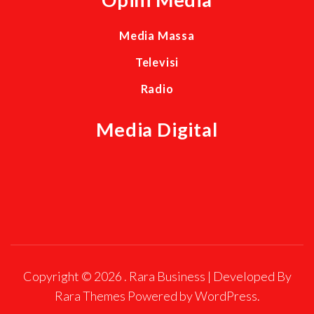
Media Massa
Televisi
Radio
Media Digital
Copyright © 2026
.
Rara Business | Developed By
Rara Themes
Powered by
WordPress
.