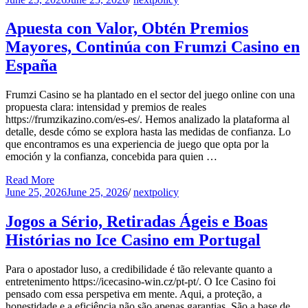
Apuesta con Valor, Obtén Premios
Mayores, Continúa con Frumzi Casino en
España
Frumzi Casino se ha plantado en el sector del juego online con una
propuesta clara: intensidad y premios de reales
https://frumzikazino.com/es-es/. Hemos analizado la plataforma al
detalle, desde cómo se explora hasta las medidas de confianza. Lo
que encontramos es una experiencia de juego que opta por la
emoción y la confianza, concebida para quien …
Read More
June 25, 2026
June 25, 2026
/
nextpolicy
Jogos a Sério, Retiradas Ágeis e Boas
Histórias no Ice Casino em Portugal
Para o apostador luso, a credibilidade é tão relevante quanto a
entretenimento https://icecasino-win.cz/pt-pt/. O Ice Casino foi
pensado com essa perspetiva em mente. Aqui, a proteção, a
honestidade e a eficiência não são apenas garantias. São a base de