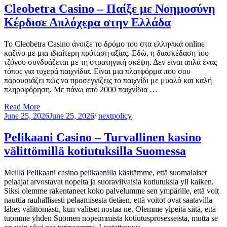
Cleobetra Casino – Παίξε με Νοημοσύνη
Κέρδισε Απλόχερα στην Ελλάδα
Το Cleobetra Casino άνοιξε το δρόμο του στα ελληνικά online
καζίνο με μια ιδιαίτερη πρόταση αξίας. Εδώ, η διασκέδαση του
τζόγου συνδυάζεται με τη στρατηγική σκέψη. Δεν είναι απλά ένας
τόπος για τυχερά παιχνίδια. Είναι μια πλατφόρμα που σου
παρουσιάζει πώς να προσεγγίζεις το παιχνίδι με μυαλό και καλή
πληροφόρηση. Με πάνω από 2000 παιχνίδια …
Read More
June 25, 2026
June 25, 2026
/
nextpolicy
Pelikaani Casino – Turvallinen kasino
välittömillä kotiutuksilla Suomessa
Meillä Pelikaani casino pelikaanilla käsitämme, että suomalaiset
pelaajat arvostavat nopeita ja suoraviivaisia kotiutuksia yli kaiken.
Siksi olemme rakentaneet koko palvelumme sen ympärille, että voit
nauttia rauhallisesti pelaamisesta tietäen, että voitot ovat saatavilla
lähes välittömästi, kun valitset nostaa ne. Olemme ylpeitä siitä, että
tuomme yhden Suomen nopeimmista kotiutusprosesseista, mutta se