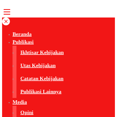
Skip
to
content
(Press
Enter)
Beranda
Publikasi
Ikhtisar Kebijakan
Utas Kebijakan
Catatan Kebijakan
Publikasi Lainnya
Media
Opini