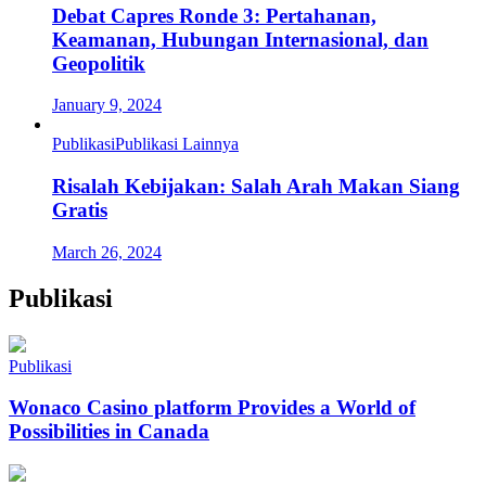
Debat Capres Ronde 3: Pertahanan,
Keamanan, Hubungan Internasional, dan
Geopolitik
January 9, 2024
Publikasi
Publikasi Lainnya
Risalah Kebijakan: Salah Arah Makan Siang
Gratis
March 26, 2024
Publikasi
Publikasi
Wonaco Casino platform Provides a World of
Possibilities in Canada