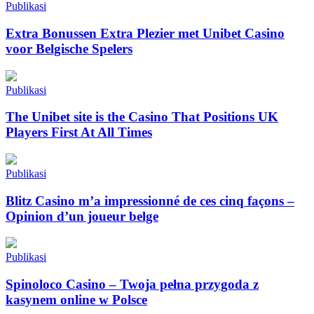
Publikasi
Extra Bonussen Extra Plezier met Unibet Casino
voor Belgische Spelers
Publikasi
The Unibet site is the Casino That Positions UK
Players First At All Times
Publikasi
Blitz Casino m’a impressionné de ces cinq façons –
Opinion d’un joueur belge
Publikasi
Spinoloco Casino – Twoja pełna przygoda z
kasynem online w Polsce