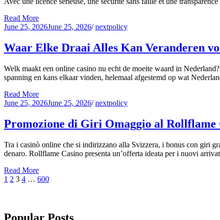
Avec une licence sérieuse, une sécurité sans faille et une transparenc
Read More
June 25, 2026
June 25, 2026
/
nextpolicy
Waar Elke Draai Alles Kan Veranderen v
Welk maakt een online casino nu echt de moeite waard in Nederland? H
spanning en kans elkaar vinden, helemaal afgestemd op wat Nederla
Read More
June 25, 2026
June 25, 2026
/
nextpolicy
Promozione di Giri Omaggio al Rollflame C
Tra i casinò online che si indirizzano alla Svizzera, i bonus con giri gra
denaro. Rollflame Casino presenta un’offerta ideata per i nuovi arri
Read More
Posts
Page
Page
Page
Page
Page
1
2
3
4
…
600
pagination
Popular Posts