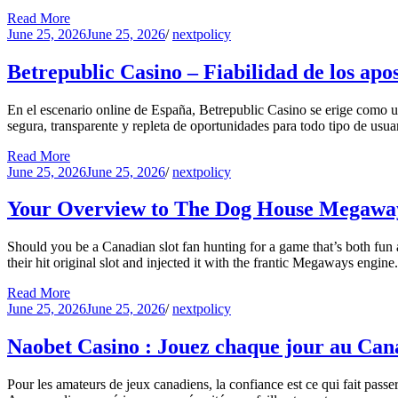
Read More
June 25, 2026
June 25, 2026
/
nextpolicy
Betrepublic Casino – Fiabilidad de los apo
En el escenario online de España, Betrepublic Casino se erige como u
segura, transparente y repleta de oportunidades para todo tipo de usuar
Read More
June 25, 2026
June 25, 2026
/
nextpolicy
Your Overview to The Dog House Megaway
Should you be a Canadian slot fan hunting for a game that’s both 
their hit original slot and injected it with the frantic Megaways engi
Read More
June 25, 2026
June 25, 2026
/
nextpolicy
Naobet Casino : Jouez chaque jour au Can
Pour les amateurs de jeux canadiens, la confiance est ce qui fait passe