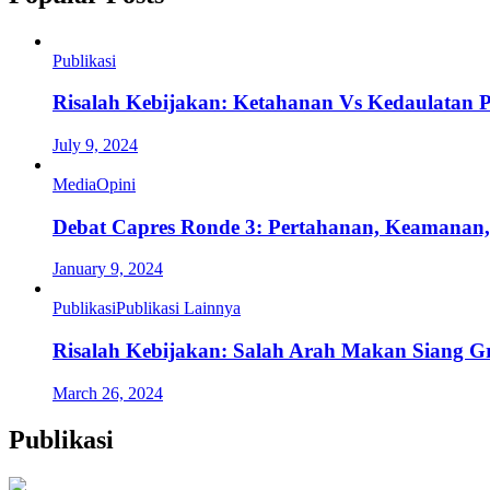
Publikasi
Risalah Kebijakan: Ketahanan Vs Kedaulatan 
July 9, 2024
Media
Opini
Debat Capres Ronde 3: Pertahanan, Keamanan, 
January 9, 2024
Publikasi
Publikasi Lainnya
Risalah Kebijakan: Salah Arah Makan Siang Gr
March 26, 2024
Publikasi