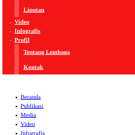
Liputan
Video
Infografis
Profil
Tentang Lembaga
Kontak
Beranda
Publikasi
Media
Video
Infografis