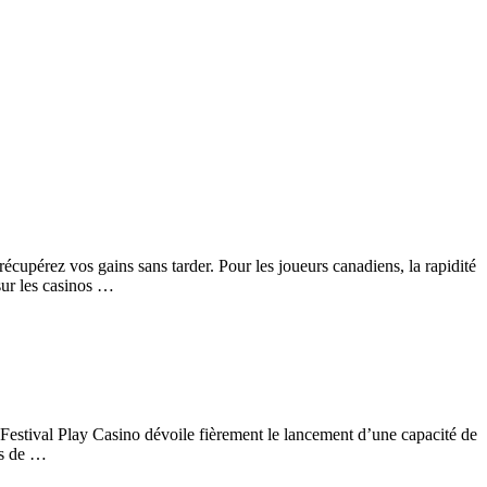
cupérez vos gains sans tarder. Pour les joueurs canadiens, la rapidité
 sur les casinos …
Festival Play Casino dévoile fièrement le lancement d’une capacité de
as de …