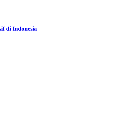
f di Indonesia