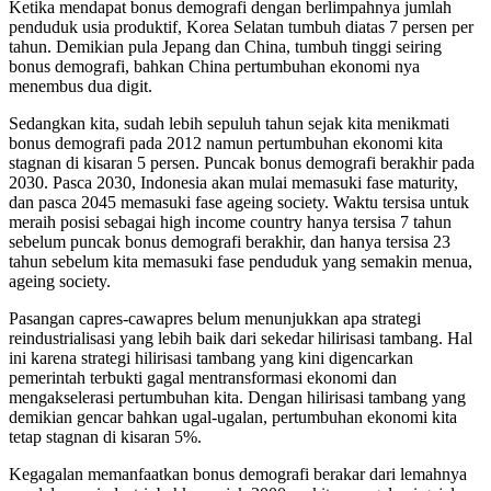
Ketika mendapat bonus demografi dengan berlimpahnya jumlah
penduduk usia produktif, Korea Selatan tumbuh diatas 7 persen per
tahun. Demikian pula Jepang dan China, tumbuh tinggi seiring
bonus demografi, bahkan China pertumbuhan ekonomi nya
menembus dua digit.
Sedangkan kita, sudah lebih sepuluh tahun sejak kita menikmati
bonus demografi pada 2012 namun pertumbuhan ekonomi kita
stagnan di kisaran 5 persen. Puncak bonus demografi berakhir pada
2030. Pasca 2030, Indonesia akan mulai memasuki fase maturity,
dan pasca 2045 memasuki fase ageing society. Waktu tersisa untuk
meraih posisi sebagai high income country hanya tersisa 7 tahun
sebelum puncak bonus demografi berakhir, dan hanya tersisa 23
tahun sebelum kita memasuki fase penduduk yang semakin menua,
ageing society.
Pasangan capres-cawapres belum menunjukkan apa strategi
reindustrialisasi yang lebih baik dari sekedar hilirisasi tambang. Hal
ini karena strategi hilirisasi tambang yang kini digencarkan
pemerintah terbukti gagal mentransformasi ekonomi dan
mengakselerasi pertumbuhan kita. Dengan hilirisasi tambang yang
demikian gencar bahkan ugal-ugalan, pertumbuhan ekonomi kita
tetap stagnan di kisaran 5%.
Kegagalan memanfaatkan bonus demografi berakar dari lemahnya