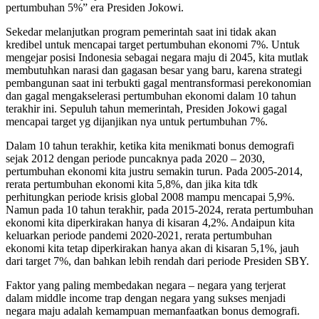
pertumbuhan 5%” era Presiden Jokowi.
Sekedar melanjutkan program pemerintah saat ini tidak akan
kredibel untuk mencapai target pertumbuhan ekonomi 7%. Untuk
mengejar posisi Indonesia sebagai negara maju di 2045, kita mutlak
membutuhkan narasi dan gagasan besar yang baru, karena strategi
pembangunan saat ini terbukti gagal mentransformasi perekonomian
dan gagal mengakselerasi pertumbuhan ekonomi dalam 10 tahun
terakhir ini. Sepuluh tahun memerintah, Presiden Jokowi gagal
mencapai target yg dijanjikan nya untuk pertumbuhan 7%.
Dalam 10 tahun terakhir, ketika kita menikmati bonus demografi
sejak 2012 dengan periode puncaknya pada 2020 – 2030,
pertumbuhan ekonomi kita justru semakin turun. Pada 2005-2014,
rerata pertumbuhan ekonomi kita 5,8%, dan jika kita tdk
perhitungkan periode krisis global 2008 mampu mencapai 5,9%.
Namun pada 10 tahun terakhir, pada 2015-2024, rerata pertumbuhan
ekonomi kita diperkirakan hanya di kisaran 4,2%. Andaipun kita
keluarkan periode pandemi 2020-2021, rerata pertumbuhan
ekonomi kita tetap diperkirakan hanya akan di kisaran 5,1%, jauh
dari target 7%, dan bahkan lebih rendah dari periode Presiden SBY.
Faktor yang paling membedakan negara – negara yang terjerat
dalam middle income trap dengan negara yang sukses menjadi
negara maju adalah kemampuan memanfaatkan bonus demografi.