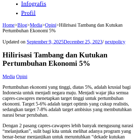
Infografis
Profil
Home
>
Blog
>
Media
>
Opini
>
Hilirisasi Tambang dan Kutukan
Pertumbuhan Ekonomi 5%
Updated on
September 9, 2025
December 25, 2023
/
nextpolicy
Hilirisasi Tambang dan Kutukan
Pertumbuhan Ekonomi 5%
Media
Opini
Pertumbuhan ekonomi yang tinggi, diatas 5%, adalah krusial bagi
Indonesia untuk menjadi negara maju. Menjadi wajar jika semua
capres-cawapres menetapkan target tinggi untuk pertumbuhan
ekonomi. Target 5-6% adalah target optimis yang cukup realistis,
sedangkan target 7-8% adalah target ambisius yang membutuhkan
narasi besar perubahan.
Dengan 2 pasang capres-cawapres lebih banyak mengusung narasi
“melanjutkan”, sulit bagi kita untuk melihat adanya program yang
benar-benar menjanjikan untuk meruntuhkan “dekade kutukan