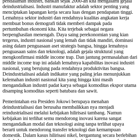
pendalaman industri, bahkan sejak 2000-an kita mengalami gejala
deindustrialisasi. Industri manufaktur adalah sektor penting yang
menciptakan lapangan kerja secara luas dengan pendapatan tinggi.
Lemahnya sektor industri dan rendahnya kualitas angkatan kerja
membuat bonus demografi tidak memberi dampak pada
pertumbuhan ekonomi kita. Kita terjebak sebagai negara
berpenghasilan menengah. Daya saing perekonomian yang kian
tergerus, industri nasional yang lemah dan tidak mandiri, dominasi
asing dalam penguasaan aset strategis bangsa, hingga lemahnya
penguasaan sains dan teknologi, adalah gejala struktural yang
mengkonfirmasi middle income trap. Dan jantung permasalahan dari
middle income trap ini adalah lemahnya kapabilitas inovasi industri
nasional, yang berujung pada rendahnya produktivitas bangsa.
Deindustrialisasi adalah indikator yang paling jelas menunjukkan
kelemahan industri nasional kita yang hingga kini masih
mengandalkan industri padat karya sebagai komoditas ekspor utama
disamping komoditas seperti batubara dan sawit.
Pemerintahan era Presiden Jokowi berupaya menahan
deindustrialisasi dan berusaha membalikkan nya menjadi
reindustrialisasi melalui kebijakan hilirisasi tambang. Namun
kebijakan ini terlihat semu mendorong inovasi karena sangat
mengandalkan modal dan teknologi asing tanpa terlihat upaya
berarti untuk mendorong transfer teknologi dan kemampuan
domestik. Dalam kasus hilirisasi nikel, bergantung secara berlebihan