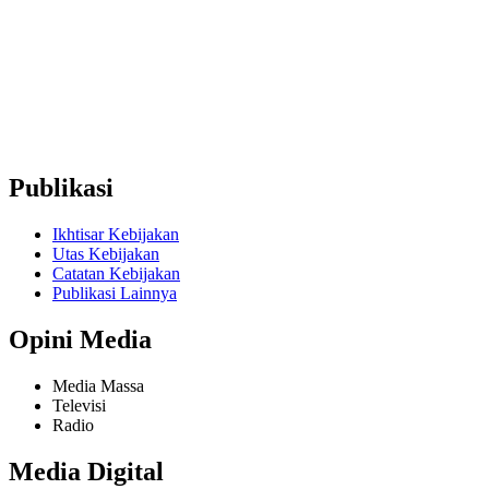
+62857-1746-2021
Ruko Graha Depok Mas Blok A No. 17-18 Lantai 2, Pancoran
Mas, Depok City, West Java 16431 (Wakaf Tower)
Publikasi
Ikhtisar Kebijakan
Utas Kebijakan
Catatan Kebijakan
Publikasi Lainnya
Opini Media
Media Massa
Televisi
Radio
Media Digital