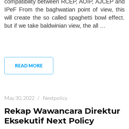
compatibility between RCEP, AOIP, AJCEP and
IPeF From the baghwatian point of view, this
will create the so called spaghetti bowl effect.
but if we take baldwinian view, the all …
READ MORE
May 30, 2022
/
Nextpolicy
Rekap Wawancara Direktur
Eksekutif Next Policy