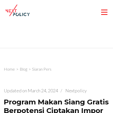
Skip
to
content
(Press
Enter)
Home
>
Blog
>
Siaran Pers
Updated on
March 24, 2024
/
Nextpolicy
Program Makan Siang Gratis
Berpotensi Ciptakan Impor