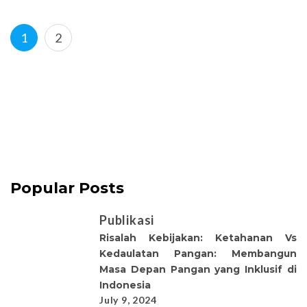
Posts
Page
Page
1
2
pagination
Popular Posts
Publikasi
Risalah Kebijakan: Ketahanan Vs
Kedaulatan Pangan: Membangun
Masa Depan Pangan yang Inklusif di
Indonesia
July 9, 2024