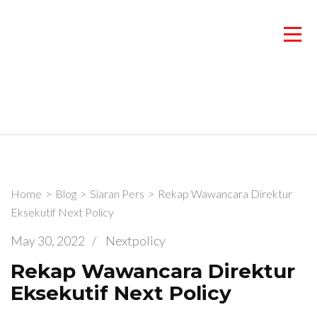
Skip
to
content
(Press
Enter)
Home
>
Blog
>
Siaran Pers
>
Rekap Wawancara Direktur
Eksekutif Next Policy
May 30, 2022
/
Nextpolicy
Rekap Wawancara Direktur
Eksekutif Next Policy