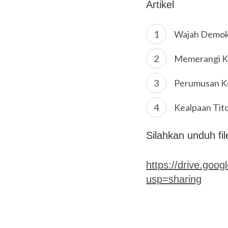
Artikel
Wajah Demokra
Memerangi K
Perumusan Ke
Kealpaan Tit
Silahkan unduh file 
https://drive.go
usp=sharing