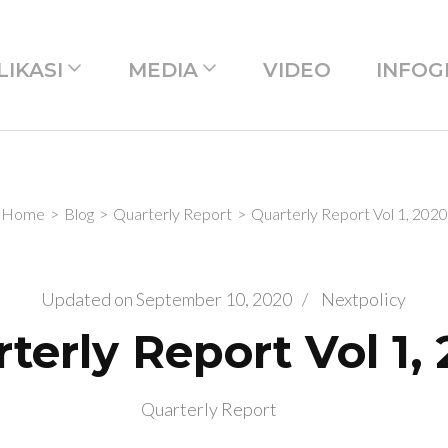
LIKASI
MEDIA
VIDEO
INFOG
Home
>
Blog
>
Quarterly Report
>
Quarterly Report Vol 1, 2020
Updated on
September 10, 2020
/
Nextpolicy
terly Report Vol 1,
Quarterly Report