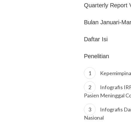
Quarterly Report
Bulan Januari-Ma
Daftar Isi
Penelitian
Kepemimpinan
Infografis I
Pasien Meninggal C
Infografis D
Nasional