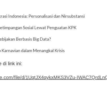
si Indonesia: Personalisasi dan Nirsubstansi
etimpangan Sosial Lewat Penguatan KPK
bijakan Berbasis Big Data?
o Karnavian dalam Menangkal Krisis
di link ini:
ogle.com/file/d/1UqtJX4qykxMKS3VZu-IWAC7QrdL