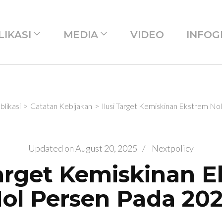
LIKASI
MEDIA
VIDEO
INFOG
blikasi
>
Catatan Kebijakan
>
Ilusi Target Kemiskinan Ekstrem N
Updated on
August 20, 2025
/
Nextpolicy
Target Kemiskinan 
ol Persen Pada 20