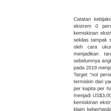
Catatan kebijak
ekstrem 0 per
kemiskinan ekst
sekilas tampak 
oleh cara ukur
menjadikan tar
sebelumnya angk
pada 2019 menja
Target “nol per
termiskin dari 
per kapita per h
menjadi US$3,00 
kemiskinan ekst
klaim keberhasi