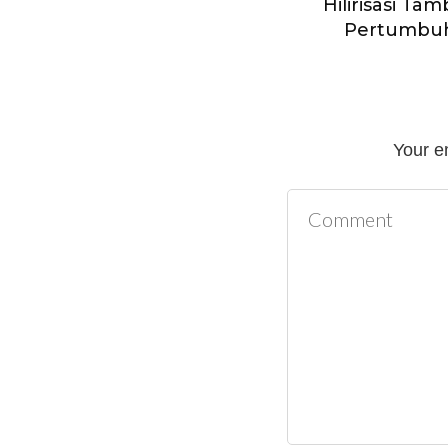
Hilirisasi T
Pertumbu
Your e