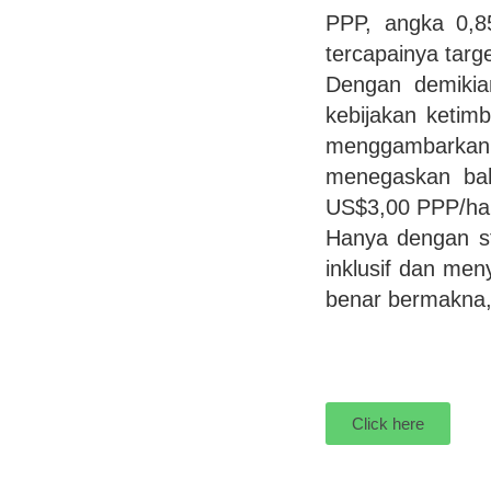
PPP, angka 0,
tercapainya targ
Dengan demikian
kebijakan ketim
menggambarkan p
menegaskan bah
US$3,00 PPP/hari
Hanya dengan st
inklusif dan men
benar bermakna, 
Click here