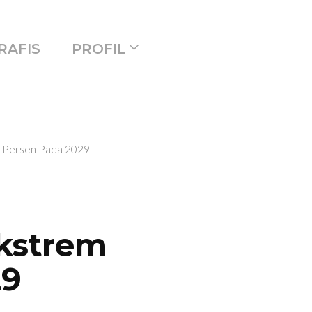
RAFIS
PROFIL
ol Persen Pada 2029
Ekstrem
29