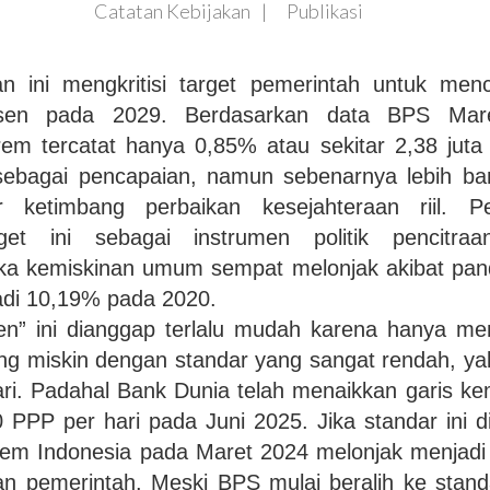
Catatan Kebijakan
Publikasi
an ini mengkritisi target pemerintah untuk men
sen pada 2029. Berdasarkan data BPS Mar
rem tercatat hanya 0,85% atau sekitar 2,38 juta 
sebagai pencapaian, namun sebenarnya lebih ba
 ketimbang perbaikan kesejahteraan riil. Pem
get ini sebagai instrumen politik pencitra
a kemiskinan umum sempat melonjak akibat pan
di 10,19% pada 2020.
sen” ini dianggap terlalu mudah karena hanya m
yang miskin dengan standar yang sangat rendah, y
ari. Padahal Bank Dunia telah menaikkan garis k
PPP per hari pada Juni 2025. Jika standar ini d
rem Indonesia pada Maret 2024 melonjak menjadi 
lan pemerintah. Meski BPS mulai beralih ke stan