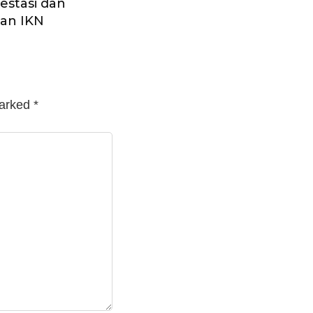
estasi dan
tan IKN
marked
*