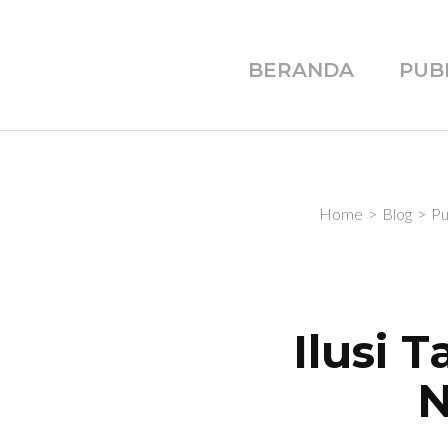
BERANDA
PUB
Home
>
Blog
>
Pu
Ilusi 
N