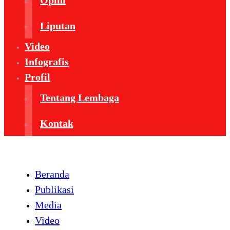
Opini
Liputan
Video
Infografis
Profil
Tentang Lembaga
Kontak
Beranda
Publikasi
Media
Video