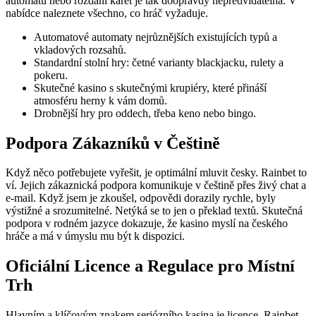
automatu nebo rozdání karet je tak doopravdy nepředvídatelná. V
nabídce naleznete všechno, co hráč vyžaduje.
Automatové automaty nejrůznějších existujících typů a
vkladových rozsahů.
Standardní stolní hry: četné varianty blackjacku, rulety a
pokeru.
Skutečné kasino s skutečnými krupiéry, které přináší
atmosféru herny k vám domů.
Drobnější hry pro oddech, třeba keno nebo bingo.
Podpora Zákazníků v Češtině
Když něco potřebujete vyřešit, je optimální mluvit česky. Rainbet to
ví. Jejich zákaznická podpora komunikuje v češtině přes živý chat a
e-mail. Když jsem je zkoušel, odpovědi dorazily rychle, byly
výstižné a srozumitelné. Netýká se to jen o překlad textů. Skutečná
podpora v rodném jazyce dokazuje, že kasino myslí na českého
hráče a má v úmyslu mu být k dispozici.
Oficiální Licence a Regulace pro Místní
Trh
Hlavním a klíčovým znakem seriózního kasina je licence. Rainbet