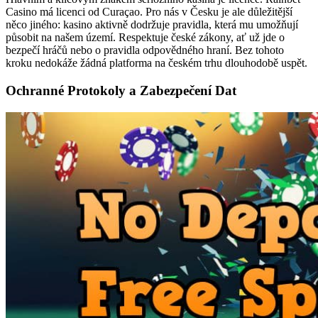
Casino má licenci od Curaçao. Pro nás v Česku je ale důležitější
něco jiného: kasino aktivně dodržuje pravidla, která mu umožňují
působit na našem území. Respektuje české zákony, ať už jde o
bezpečí hráčů nebo o pravidla odpovědného hraní. Bez tohoto
kroku nedokáže žádná platforma na českém trhu dlouhodobě uspět.
Ochranné Protokoly a Zabezpečení Dat