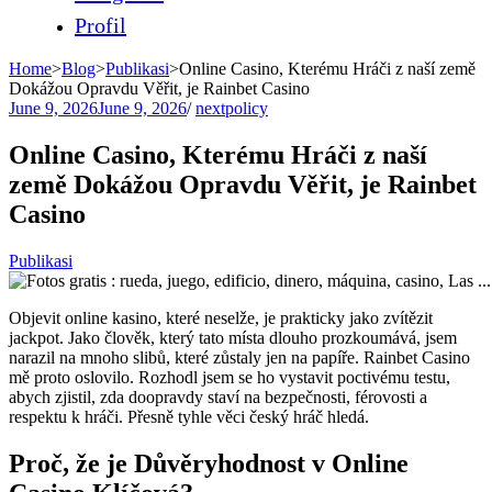
Profil
Home
>
Blog
>
Publikasi
>
Online Casino, Kterému Hráči z naší země
Dokážou Opravdu Věřit, je Rainbet Casino
June 9, 2026
June 9, 2026
/
nextpolicy
Online Casino, Kterému Hráči z naší
země Dokážou Opravdu Věřit, je Rainbet
Casino
Publikasi
Objevit online kasino, které neselže, je prakticky jako zvítězit
jackpot. Jako člověk, který tato místa dlouho prozkoumává, jsem
narazil na mnoho slibů, které zůstaly jen na papíře. Rainbet Casino
mě proto oslovilo. Rozhodl jsem se ho vystavit poctivému testu,
abych zjistil, zda doopravdy staví na bezpečnosti, férovosti a
respektu k hráči. Přesně tyhle věci český hráč hledá.
Proč, že je Důvěryhodnost v Online