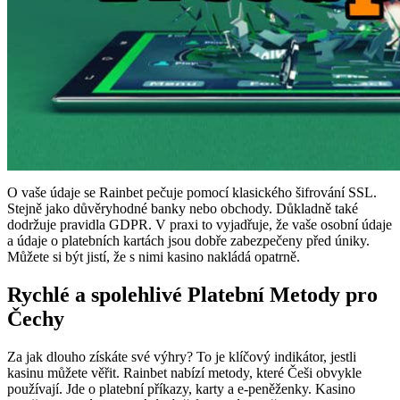
O vaše údaje se Rainbet pečuje pomocí klasického šifrování SSL.
Stejně jako důvěryhodné banky nebo obchody. Důkladně také
dodržuje pravidla GDPR. V praxi to vyjadřuje, že vaše osobní údaje
a údaje o platebních kartách jsou dobře zabezpečeny před úniky.
Můžete si být jistí, že s nimi kasino nakládá opatrně.
Rychlé a spolehlivé Platební Metody pro
Čechy
Za jak dlouho získáte své výhry? To je klíčový indikátor, jestli
kasinu můžete věřit. Rainbet nabízí metody, které Češi obvykle
používají. Jde o platební příkazy, karty a e-peněženky. Kasino