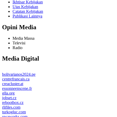
Ikhtisar Kebijakan
Utas Kebijakan
Catatan Kebijakan
Publikasi Lainnya
Opini Media
Media Massa
Televisi
Radio
Media Digital
bolivarianos2024.pe
centrefrancais.ca
creacluster.at
essonneenscene.fr
glla.org
jobset.cz
rebootbox.cz
rlifiles.com
turkogluc.com
uwaworks.com