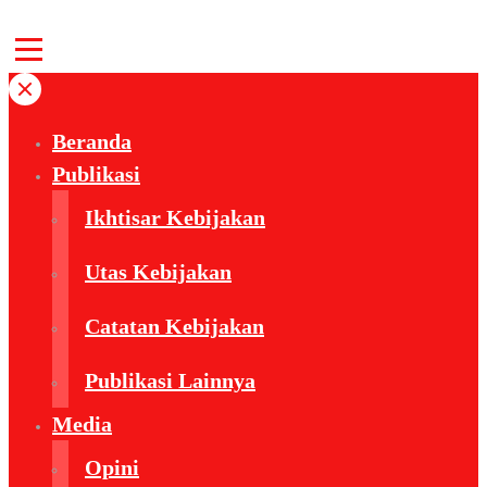
Skip
to
content
(Press
Enter)
Beranda
Publikasi
Ikhtisar Kebijakan
Utas Kebijakan
Catatan Kebijakan
Publikasi Lainnya
Media
Opini