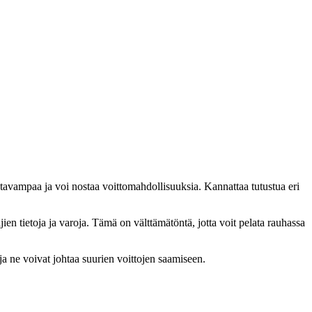
ostavampaa ja voi nostaa voittomahdollisuuksia. Kannattaa tutustua eri
en tietoja ja varoja. Tämä on välttämätöntä, jotta voit pelata rauhassa
 ja ne voivat johtaa suurien voittojen saamiseen.