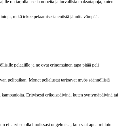
ille on tarjolla useita nopeita ja turvallisia maksutapoja, kuten
lkintoja, mikä tekee pelaamisesta entistä jännittävämpää.
llisille pelaajille ja ne ovat erinomainen tapa pitää peli
ivan pelipaikan. Monet pelialustat tarjoavat myös säännöllisiä
ia kampanjoita. Erityisesti erikoispäivinä, kuten syntymäpäivinä tai
 ei tarvitse olla huolissasi ongelmista, kun saat apua milloin