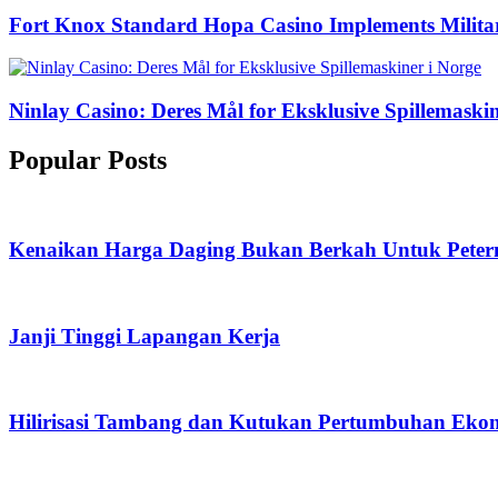
Fort Knox Standard Hopa Casino Implements Milita
Ninlay Casino: Deres Mål for Eksklusive Spillemaskin
Popular Posts
Kenaikan Harga Daging Bukan Berkah Untuk Peter
Janji Tinggi Lapangan Kerja
Hilirisasi Tambang dan Kutukan Pertumbuhan Ek