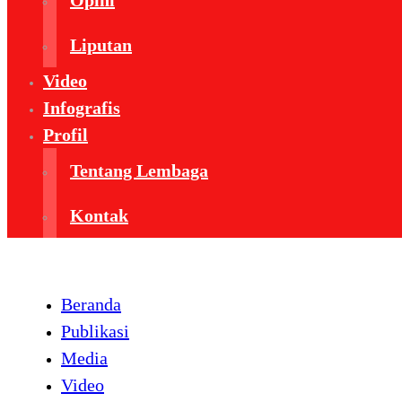
Opini
Liputan
Video
Infografis
Profil
Tentang Lembaga
Kontak
Beranda
Publikasi
Media
Video