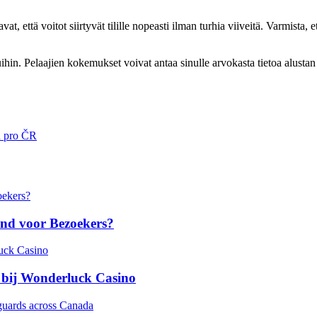
at, että voitot siirtyvät tilille nopeasti ilman turhia viiveitä. Varmista, 
uihin. Pelaajien kokemukset voivat antaa sinulle arvokasta tietoa alusta
u pro ČR
and voor Bezoekers?
 bij Wonderluck Casino