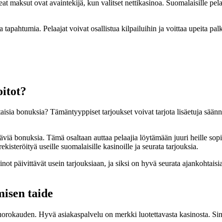
 maksut ovat avaintekijä, kun valitset nettikasinoa. Suomalaisille pelaaj
a tapahtumia. Pelaajat voivat osallistua kilpailuihin ja voittaa upeita pa
itot?
ittaisia bonuksia? Tämäntyyppiset tarjoukset voivat tarjota lisäetuja säännö
ttäviä bonuksia. Tämä osaltaan auttaa pelaajia löytämään juuri heille sop
kisteröityä useille suomalaisille kasinoille ja seurata tarjouksia.
sinot päivittävät usein tarjouksiaan, ja siksi on hyvä seurata ajankohtais
isen taide
orokauden. Hyvä asiakaspalvelu on merkki luotettavasta kasinosta. Sinun