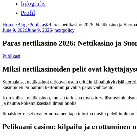
Infografis
Profil
Home
>
Blog
>
Publikasi
>
Paras nettikasino 2026: Nettikasino ja Suomal
June 9, 2026
June 9, 2026
/
nextpolicy
Paras nettikasino 2026: Nettikasino ja Suom
Publikasi
Miksi nettikasinoiden pelit ovat käyttäjäys
Suomalaiset nettikasinot tarjoavat usein erittäin kilpailukykyisiä ker
kasinoiden tarjoamiin kertoimiin ja valita paras vaihtoehto.
Kun valitset nettikasinoa, muista tarkistaa myös turvallisuusominaisuud
ja nauttia kokemuksestasi ilman huolia.
Ilmaiskierrokset ovat erinomainen tapa tutustua uusiin peleihin ilman ta
Pelikaani casino: kilpailu ja erottuminen 