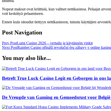
tahansa.
Nopeat maksut ovat kriittisiä, kun valitset nettikasinoa. Pelaajat arvostav
voit keskittyä pelaamiseen.
Ennen kuin sitoudut tiettyyn nettikasinoon, tutustu käyttäjien arvostel
Post Navigation
Prev Post
Lumi Casino 2026 – vertailu ja käytännön vinkit
Next Post
Rainbet Casino přináší revoluční éru zábavy v online kasin
You may also like...
Betreft True Luck Casino Legit en Geborgen in ons l
De Vreugde van Gaming en Gemoedsrust voor België