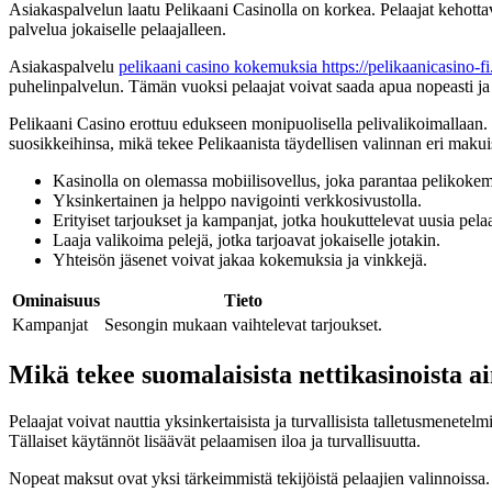
Asiakaspalvelun laatu Pelikaani Casinolla on korkea. Pelaajat kehotta
palvelua jokaiselle pelaajalleen.
Asiakaspalvelu
pelikaani casino kokemuksia https://pelikaanicasino-f
puhelinpalvelun. Tämän vuoksi pelaajat voivat saada apua nopeasti j
Pelikaani Casino erottuu edukseen monipuolisella pelivalikoimallaan. Tar
suosikkeihinsa, mikä tekee Pelikaanista täydellisen valinnan eri makuis
Kasinolla on olemassa mobiilisovellus, joka parantaa pelikokem
Yksinkertainen ja helppo navigointi verkkosivustolla.
Erityiset tarjoukset ja kampanjat, jotka houkuttelevat uusia pelaa
Laaja valikoima pelejä, jotka tarjoavat jokaiselle jotakin.
Yhteisön jäsenet voivat jakaa kokemuksia ja vinkkejä.
Ominaisuus
Tieto
Kampanjat
Sesongin mukaan vaihtelevat tarjoukset.
Mikä tekee suomalaisista nettikasinoista ai
Pelaajat voivat nauttia yksinkertaisista ja turvallisista talletusmenetel
Tällaiset käytännöt lisäävät pelaamisen iloa ja turvallisuutta.
Nopeat maksut ovat yksi tärkeimmistä tekijöistä pelaajien valinnoissa. 