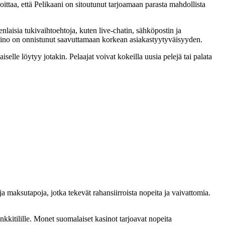
ttaa, että Pelikaani on sitoutunut tarjoamaan parasta mahdollista
laisia tukivaihtoehtoja, kuten live-chatin, sähköpostin ja
asino on onnistunut saavuttamaan korkean asiakastyytyväisyyden.
selle löytyy jotakin. Pelaajat voivat kokeilla uusia pelejä tai palata
uja maksutapoja, jotka tekevät rahansiirroista nopeita ja vaivattomia.
nkkitilille. Monet suomalaiset kasinot tarjoavat nopeita