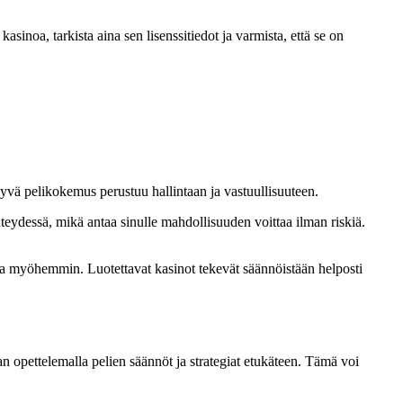
asinoa, tarkista aina sen lisenssitiedot ja varmista, että se on
 Hyvä pelikokemus perustuu hallintaan ja vastuullisuuteen.
hteydessä, mikä antaa sinulle mahdollisuuden voittaa ilman riskiä.
mia myöhemmin. Luotettavat kasinot tekevät säännöistään helposti
eman opettelemalla pelien säännöt ja strategiat etukäteen. Tämä voi