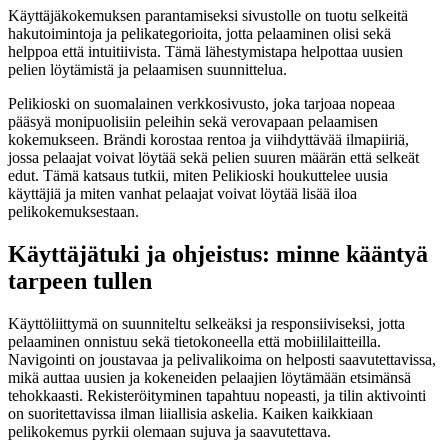
Käyttäjäkokemuksen parantamiseksi sivustolle on tuotu selkeitä
hakutoimintoja ja pelikategorioita, jotta pelaaminen olisi sekä
helppoa että intuitiivista. Tämä lähestymistapa helpottaa uusien
pelien löytämistä ja pelaamisen suunnittelua.
Pelikioski on suomalainen verkkosivusto, joka tarjoaa nopeaa
pääsyä monipuolisiin peleihin sekä verovapaan pelaamisen
kokemukseen. Brändi korostaa rentoa ja viihdyttävää ilmapiiriä,
jossa pelaajat voivat löytää sekä pelien suuren määrän että selkeät
edut. Tämä katsaus tutkii, miten Pelikioski houkuttelee uusia
käyttäjiä ja miten vanhat pelaajat voivat löytää lisää iloa
pelikokemuksestaan.
Käyttäjätuki ja ohjeistus: minne kääntyä
tarpeen tullen
Käyttöliittymä on suunniteltu selkeäksi ja responsiiviseksi, jotta
pelaaminen onnistuu sekä tietokoneella että mobiililaitteilla.
Navigointi on joustavaa ja pelivalikoima on helposti saavutettavissa,
mikä auttaa uusien ja kokeneiden pelaajien löytämään etsimänsä
tehokkaasti. Rekisteröityminen tapahtuu nopeasti, ja tilin aktivointi
on suoritettavissa ilman liiallisia askelia. Kaiken kaikkiaan
pelikokemus pyrkii olemaan sujuva ja saavutettava.