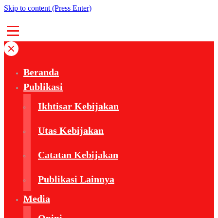
Skip to content (Press Enter)
Beranda
Publikasi
Ikhtisar Kebijakan
Utas Kebijakan
Catatan Kebijakan
Publikasi Lainnya
Media