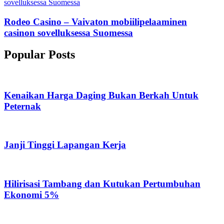
Rodeo Casino – Vaivaton mobiilipelaaminen
casinon sovelluksessa Suomessa
Popular Posts
Kenaikan Harga Daging Bukan Berkah Untuk
Peternak
Janji Tinggi Lapangan Kerja
Hilirisasi Tambang dan Kutukan Pertumbuhan
Ekonomi 5%