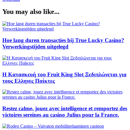
You may also like...
Hoe lang duren transacties bij True Lucky Casino?
Verwerkingstijden uitgelegd
Η Κατασκευή του Fruit King Slot Ξεδιπλώνεται για
τους Ελληνες Παίκτες
Restez calme, jouez avec intelligence et remportez des
victoires sereines au casino Julius pour la France.