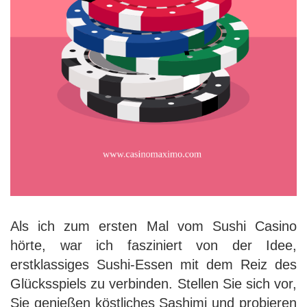
Als ich zum ersten Mal vom Sushi Casino
hörte, war ich fasziniert von der Idee,
erstklassiges Sushi-Essen mit dem Reiz des
Glücksspiels zu verbinden. Stellen Sie sich vor,
Sie genießen köstliches Sashimi und probieren