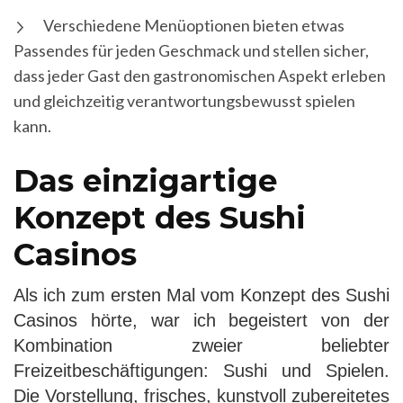
Verschiedene Menüoptionen bieten etwas
Passendes für jeden Geschmack und stellen sicher,
dass jeder Gast den gastronomischen Aspekt erleben
und gleichzeitig verantwortungsbewusst spielen
kann.
Das einzigartige
Konzept des Sushi
Casinos
Als ich zum ersten Mal vom Konzept des Sushi
Casinos hörte, war ich begeistert von der
Kombination zweier beliebter
Freizeitbeschäftigungen: Sushi und Spielen.
Die Vorstellung, frisches, kunstvoll zubereitetes