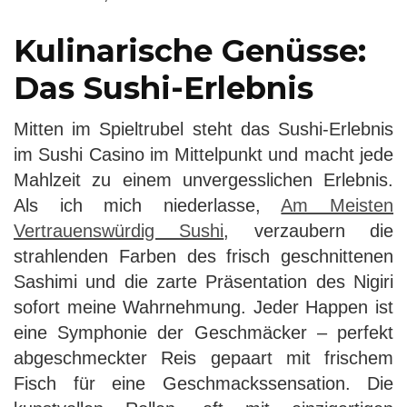
Kulinarische Genüsse:
Das Sushi-Erlebnis
Mitten im Spieltrubel steht das Sushi-Erlebnis
im Sushi Casino im Mittelpunkt und macht jede
Mahlzeit zu einem unvergesslichen Erlebnis.
Als ich mich niederlasse,
Am Meisten
Vertrauenswürdig Sushi
, verzaubern die
strahlenden Farben des frisch geschnittenen
Sashimi und die zarte Präsentation des Nigiri
sofort meine Wahrnehmung. Jeder Happen ist
eine Symphonie der Geschmäcker – perfekt
abgeschmeckter Reis gepaart mit frischem
Fisch für eine Geschmackssensation. Die