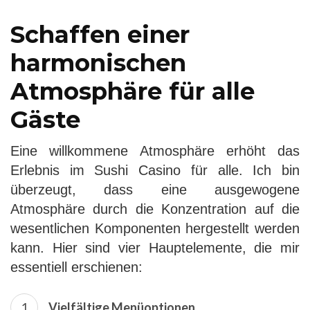
Schaffen einer
harmonischen
Atmosphäre für alle
Gäste
Eine willkommene Atmosphäre erhöht das
Erlebnis im Sushi Casino für alle. Ich bin
überzeugt, dass eine ausgewogene
Atmosphäre durch die Konzentration auf die
wesentlichen Komponenten hergestellt werden
kann. Hier sind vier Hauptelemente, die mir
essentiell erschienen:
Vielfältige Menüoptionen