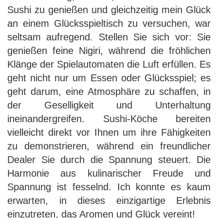
Sushi zu genießen und gleichzeitig mein Glück
an einem Glücksspieltisch zu versuchen, war
seltsam aufregend. Stellen Sie sich vor: Sie
genießen feine Nigiri, während die fröhlichen
Klänge der Spielautomaten die Luft erfüllen. Es
geht nicht nur um Essen oder Glücksspiel; es
geht darum, eine Atmosphäre zu schaffen, in
der Geselligkeit und Unterhaltung
ineinandergreifen. Sushi-Köche bereiten
vielleicht direkt vor Ihnen um ihre Fähigkeiten
zu demonstrieren, während ein freundlicher
Dealer Sie durch die Spannung steuert. Die
Harmonie aus kulinarischer Freude und
Spannung ist fesselnd. Ich konnte es kaum
erwarten, in dieses einzigartige Erlebnis
einzutreten, das Aromen und Glück vereint!