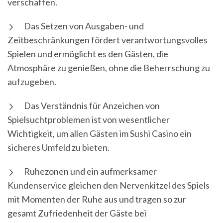
verschaffen.
Das Setzen von Ausgaben- und
Zeitbeschränkungen fördert verantwortungsvolles
Spielen und ermöglicht es den Gästen, die
Atmosphäre zu genießen, ohne die Beherrschung zu
aufzugeben.
Das Verständnis für Anzeichen von
Spielsuchtproblemen ist von wesentlicher
Wichtigkeit, um allen Gästen im Sushi Casino ein
sicheres Umfeld zu bieten.
Ruhezonen und ein aufmerksamer
Kundenservice gleichen den Nervenkitzel des Spiels
mit Momenten der Ruhe aus und tragen so zur
gesamt Zufriedenheit der Gäste bei