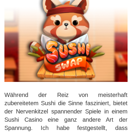
Während der Reiz von meisterhaft
zubereitetem Sushi die Sinne fasziniert, bietet
der Nervenkitzel spannender Spiele in einem
Sushi Casino eine ganz andere Art der
Spannung. Ich habe festgestellt, dass