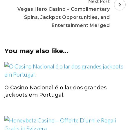
Next Post
Vegas Hero Casino – Complimentary
Spins, Jackpot Opportunities, and
Entertainment Merged
You may also like...
O Casino Nacional é o lar dos grandes
jackpots em Portugal.