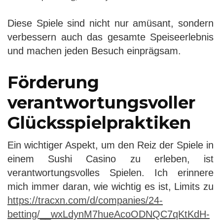
Diese Spiele sind nicht nur amüsant, sondern
verbessern auch das gesamte Speiseerlebnis
und machen jeden Besuch einprägsam.
Förderung
verantwortungsvoller
Glücksspielpraktiken
Ein wichtiger Aspekt, um den Reiz der Spiele in
einem Sushi Casino zu erleben, ist
verantwortungsvolles Spielen. Ich erinnere
mich immer daran, wie wichtig es ist, Limits zu
https://tracxn.com/d/companies/24-
betting/__wxLdynM7hueAcoODNQC7qKtKdH-