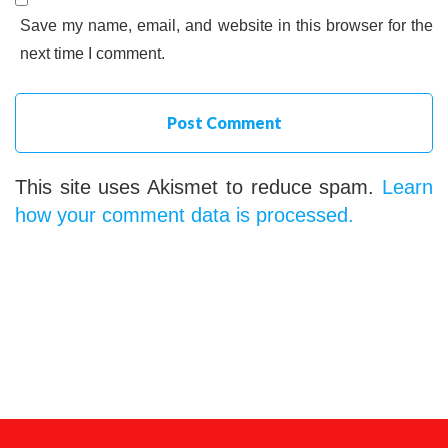
Save my name, email, and website in this browser for the
next time I comment.
This site uses Akismet to reduce spam.
Learn
how your comment data is processed.