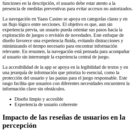
funciones en la descripción, el usuario debe estar atento a la
presencia de medidas preventivas para evitar accesos no autorizados.
La navegación en Yaass Casino se apoya en categorías claras y en
un flujo lógico entre secciones. El objetivo es que, aun sin
experiencia previa, un usuario pueda orientar sus pasos hacia la
exploración de juegos o revisión de novedades. Este enfoque de
diseño favorece una experiencia fluida, evitando distracciones y
minimizando el tiempo necesario para encontrar información
relevante. En resumen, la navegación está pensada para acompañar
al usuario sin interrumpir la experiencia central de juego.
La accesibilidad de la app se apoya en la legibilidad de textos y en
una jerarquía de información que prioriza lo esencial, como la
protección del usuario y las pautas para el juego responsable. Este
rasgo facilita que usuarios con diferentes necesidades encuentren la
información clave sin obstáculos.
Diseño limpio y accesible
Experiencia de usuario coherente
Impacto de las reseñas de usuarios en la
percepción