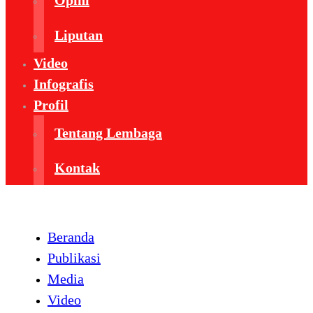
Opini
Liputan
Video
Infografis
Profil
Tentang Lembaga
Kontak
Beranda
Publikasi
Media
Video