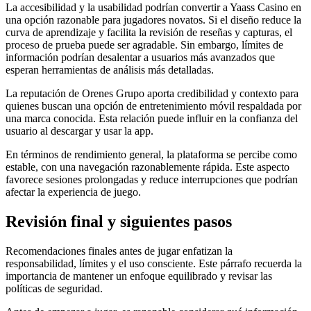
La accesibilidad y la usabilidad podrían convertir a Yaass Casino en
una opción razonable para jugadores novatos. Si el diseño reduce la
curva de aprendizaje y facilita la revisión de reseñas y capturas, el
proceso de prueba puede ser agradable. Sin embargo, límites de
información podrían desalentar a usuarios más avanzados que
esperan herramientas de análisis más detalladas.
La reputación de Orenes Grupo aporta credibilidad y contexto para
quienes buscan una opción de entretenimiento móvil respaldada por
una marca conocida. Esta relación puede influir en la confianza del
usuario al descargar y usar la app.
En términos de rendimiento general, la plataforma se percibe como
estable, con una navegación razonablemente rápida. Este aspecto
favorece sesiones prolongadas y reduce interrupciones que podrían
afectar la experiencia de juego.
Revisión final y siguientes pasos
Recomendaciones finales antes de jugar enfatizan la
responsabilidad, límites y el uso consciente. Este párrafo recuerda la
importancia de mantener un enfoque equilibrado y revisar las
políticas de seguridad.