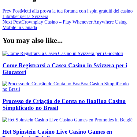
Prev Post
Metti alla prova la tua fortuna con i spin gratuiti del casino
Librabet per la Svizzera
Next Post
Crownplay Casino – Play Whenever Anywhere Using
Mobile in Canada
You may also like...
Come Registrarsi a Casea Casino in Svizzera per i
Giocatori
Processo de Criação de Conta no BoaBoa Casino
Simplificado no Brasil
Het Spinstein Casino Live Casino Games en