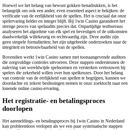
Hoewel we het belang van bewust gokken benadrukken, is het
belangrijk om ook een ander, even essentieel aspect te bekijken: de
verificatie van de eerlijkheid van de spellen. Het is cruciaal dat onze
spelervaring helder en integer blijft. Bij 1win Casino garandeert het
strenge proces van spelaudits precies dat. Onpartijdige testbureaus
analyseren het algoritme van elk spel en bevestigen of de uitkomsten
daadwerkelijk willekeurig en rechtvaardig zijn. Deze audits zijn
geen simpele formaliteiten; het zijn uitgebreide onderzoeken naar de
integriteit en betrouwbaarheid van de spellen.
Bovendien werkt 1win Casino samen met toonaangevende auditors
die zorgvuldige controles uitvoeren. Deze stappen ondersteunen de
naleving van wereldwijde spelnormen en versterken vertrouwen bij
spelers die zekerheid willen over hun spelkeuzes. Door het belang
van controle van de eerlijkheid van spellen te begrijpen, kunnen we
doordachte en zekere beslissingen nemen in onze zoektocht naar een
lonende online casino-ervaring.
Het registratie- en betalingsproces
doorlopen
Het aanmeldings- en betalingsproces bij 1win Casino in Nederland
kan probleemloos verlopen als we een paar systematische stappen