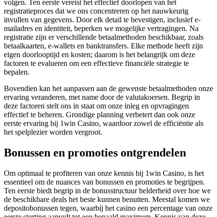
volgen. Ten eerste vereist het effectief doorlopen van het
registratieproces dat we ons concentreren op het nauwkeurig
invullen van gegevens. Door elk detail te bevestigen, inclusief e-
mailadres en identiteit, beperken we mogelijke vertragingen. Na
registratie zijn er verschillende betaalmethoden beschikbaar, zoals
betaalkaarten, e-wallets en banktransfers. Elke methode heeft zijn
eigen doorlooptijd en kosten; daarom is het belangrijk om deze
factoren te evalueren om een effectieve financiële strategie te
bepalen.
Bovendien kan het aanpassen aan de gewenste betaalmethoden onze
ervaring veranderen, met name door de valutakoersen. Begrip in
deze factoren stelt ons in staat om onze inleg en opvragingen
effectief te beheren. Grondige planning verbetert dan ook onze
eerste ervaring bij 1win Casino, waardoor zowel de efficiëntie als
het spelplezier worden vergroot.
Bonussen en promoties ontgrendelen
Om optimaal te profiteren van onze kennis bij 1win Casino, is het
essentieel om de nuances van bonussen en promoties te begrijpen.
Ten eerste biedt begrip in de bonusstructuur helderheid over hoe we
de beschikbare deals het beste kunnen benutten. Meestal komen we
depositobonussen tegen, waarbij het casino een percentage van onze
eerste storting aanvult tot een bepaald maximum. Kennis van deze