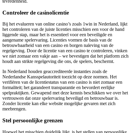
tevredenheid.
Controleer de casinolicentie
Bij het evalueren van online casino’s zoals 1win in Nederland, lijkt
het controleren van de juiste licenties misschien een voor de hand
liggende stap, maar het is essentieel voor een beveiligde en
aangename spelervaring. Licenties vormen de basis van de
betrouwbaarheid van een casino en borgen naleving van de
regelgeving. Door de licentie van een casino te controleren, vinken
we niet zomaar een vakje aan – we bevestigen dat het platform zich
houdt aan strikte regelgeving die ons, de spelers, beschermt.
In Nederland houden geaccrediteerde instanties zoals de
Nederlandse Kansspelautoriteit toezicht op deze normen. Het
verifiëren van de licentiestatus van een casino is niet zomaar een
formaliteit; het garandeert transparantie en bevordert eerlijke
spelpraktijken. Gewapend met deze kennis beschikken we over het
vertrouwen dat onze spelervaring beveiligd en betrouwbaar is.
Zonder licentie kan elke website mogelijke gevaren met zich
meebrengen.
Stel persoonlijke grenzen
Hoewel het misschien duidelijk lijkt, is het stellen van persoonlijke