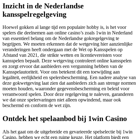
Inzicht in de Nederlandse
kansspelregelgeving
Hoewel gokken al lange tijd een populaire hobby is, is het voor
spelers die deelnemen aan online casino’s zoals 1win in Nederland
van essentieel belang om de Nederlandse gokregelgeving te
begrijpen. We moeten erkennen dat de wetgeving hier aanzienlijke
veranderingen heeft ondergaan met de Wet op Kansspelen op
Afstand van 2021, die strikte wetten en licentievereisten voor
kansspelen bepaalt. Deze wetgeving controleert online kansspelen
en zorgt ervoor dat aanbieders een vergunning hebben van de
Kansspelautoriteit. Voor ons betekent dit een toewijding aan
legaliteit, eerlijkheid en spelersbescherming. Een nadere analyse van
deze gokwetgeving laat zien dat aanbieders zich aan strenge normen
moeten houden, waaronder gegevensbescherming en beleid voor
verantwoord spelen. Door deze regelgeving te naleven, garanderen
we dat onze spelervaringen niet alleen opwindend, maar ook
beschermd en conform de wet zijn.
Ontdek het spelaanbod bij 1win Casino
Als het gaat om de uitgebreide en gevarieerde spelselectie bij 1win
Casino, hebben we echt een ruime keuze. Het platform biedt een