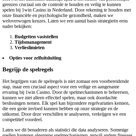
grenzen cruciaal om de controle te houden en veilig te kunnen
spelen bij 1win Casino in Nederland. Door rekening te houden met
onze financiële en psychologische gezondheid, maken we
weloverwogen keuzes. Laten we een aantal basis strategieën eens
nader bekijken:
Budgetten vaststellen
Tijdsmanagement
Verlieslimieten
Opties voor zelfuitsluiting
Begrijp de spelregels
Het begrijpen van de spelregels is niet zomaar een voorbereidende
stap, maar een cruciaal aspect voor een veilige en aangename
ervaring bij 1win Casino. Door de spelmechanismen te beheersen,
kunnen we niet alleen effectief spelen, maar ook doordachte
beslissingen nemen. Elk spel kan bijzondere regelvariaties kennen,
die een grote invloed kunnen hebben op onze strategie en de
uitkomst. Door deze verschillen te analyseren, verkrijgen we een
competitief voordeel.
Laten we dit benaderen als statistici die data analyseren. Sommige
spellen hanteren algemene spelmechanismen, terwijl andere finesses