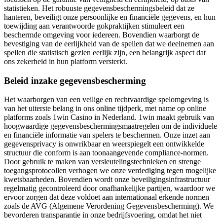
statistieken. Het robuuste gegevensbeschermingsbeleid dat ze
hanteren, beveiligt onze persoonlijke en financiële gegevens, en hun
toewijding aan verantwoorde gokpraktijken stimuleert een
beschermde omgeving voor iedereen. Bovendien waarborgt de
bevestiging van de eerlijkheid van de spellen dat we deelnemen aan
spellen die statistisch gezien eerlijk zijn, een belangrijk aspect dat
ons zekerheid in hun platform versterkt.
Beleid inzake gegevensbescherming
Het waarborgen van een veilige en rechtvaardige spelomgeving is
van het uiterste belang in ons online tijdperk, met name op online
platforms zoals 1win Casino in Nederland. 1win maakt gebruik van
hoogwaardige gegevensbeschermingsmaatregelen om de individuele
en financiële informatie van spelers te beschermen. Onze inzet aan
gegevensprivacy is onwrikbaar en weerspiegelt een ontwikkelde
structuur die conform is aan toonaangevende compliance-normen.
Door gebruik te maken van versleutelingstechnieken en strenge
toegangsprotocollen verhogen we onze verdediging tegen mogelijke
kwetsbaarheden. Bovendien wordt onze beveiligingsinfrastructuur
regelmatig gecontroleerd door onafhankelijke partijen, waardoor we
ervoor zorgen dat deze voldoet aan internationaal erkende normen
zoals de AVG (Algemene Verordening Gegevensbescherming). We
bevorderen transparantie in onze bedrijfsvoering, omdat het niet