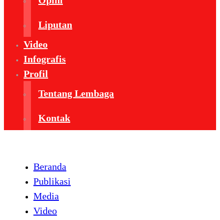
Opini
Liputan
Video
Infografis
Profil
Tentang Lembaga
Kontak
Beranda
Publikasi
Media
Video