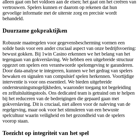
alleen gaat om het voldoen aan de eisen; het gaat om het creëren van
vertrouwen. Spelers kunnen er daarom op rekenen dat hun
gevoelige informatie met de uiterste zorg en precisie wordt
behandeld.
Duurzame gokpraktijken
Robuuste maatregelen voor gegevensbescherming vormen een
solide basis voor een ander cruciaal aspect van onze bedrijfsvoering:
bewust gokken. Bij 1win Casino erkennen we het belang van het
tegengaan van gokverslaving. We hebben een uitgebreide structuur
opgezet om spelers een verantwoorde spelomgeving te garanderen.
Door data-analyse te integreren, kunnen we het gedrag van spelers
bewaken en signalen van compulsief spelen herkennen. Voortijdige
interventie is voor ons essentieel. We bieden uitgebreide
ondersteuningsmogelijkheden, waaronder toegang tot begeleiding
en zelfuitsluitingstools. Ons dedicated team is getraind om te helpen
bij het reduceren van de bedreigingen die gepaard gaan met
gokverslaving. Dit is cruciaal, niet alleen voor de naleving van de
regelgeving, maar ook voor het stimuleren van een bewuste
spelcultuur waarin veiligheid en het gezondheid van de spelers
voorop staan.
Toezicht op integriteit van het spel