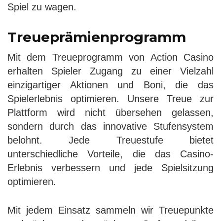
Spiel zu wagen.
Treueprämienprogramm
Mit dem Treueprogramm von Action Casino
erhalten Spieler Zugang zu einer Vielzahl
einzigartiger Aktionen und Boni, die das
Spielerlebnis optimieren. Unsere Treue zur
Plattform wird nicht übersehen gelassen,
sondern durch das innovative Stufensystem
belohnt. Jede Treuestufe bietet
unterschiedliche Vorteile, die das Casino-
Erlebnis verbessern und jede Spielsitzung
optimieren.
Mit jedem Einsatz sammeln wir Treuepunkte