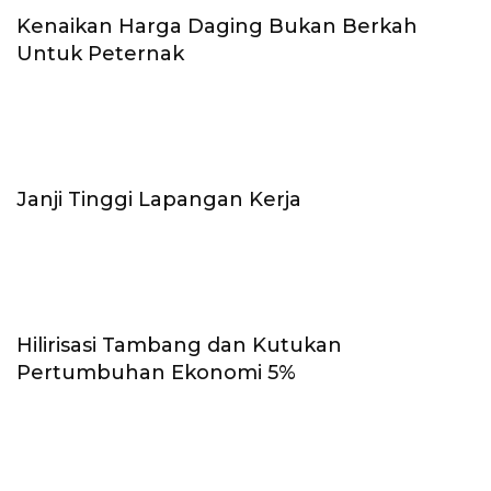
Kenaikan Harga Daging Bukan Berkah
Untuk Peternak
Janji Tinggi Lapangan Kerja
Hilirisasi Tambang dan Kutukan
Pertumbuhan Ekonomi 5%