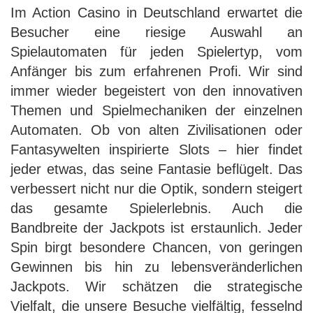
Im Action Casino in Deutschland erwartet die
Besucher eine riesige Auswahl an
Spielautomaten für jeden Spielertyp, vom
Anfänger bis zum erfahrenen Profi. Wir sind
immer wieder begeistert von den innovativen
Themen und Spielmechaniken der einzelnen
Automaten. Ob von alten Zivilisationen oder
Fantasywelten inspirierte Slots – hier findet
jeder etwas, das seine Fantasie beflügelt. Das
verbessert nicht nur die Optik, sondern steigert
das gesamte Spielerlebnis. Auch die
Bandbreite der Jackpots ist erstaunlich. Jeder
Spin birgt besondere Chancen, von geringen
Gewinnen bis hin zu lebensveränderlichen
Jackpots. Wir schätzen die strategische
Vielfalt, die unsere Besuche vielfältig, fesselnd