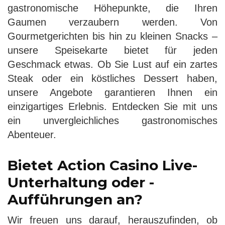
gastronomische Höhepunkte, die Ihren
Gaumen verzaubern werden. Von
Gourmetgerichten bis hin zu kleinen Snacks –
unsere Speisekarte bietet für jeden
Geschmack etwas. Ob Sie Lust auf ein zartes
Steak oder ein köstliches Dessert haben,
unsere Angebote garantieren Ihnen ein
einzigartiges Erlebnis. Entdecken Sie mit uns
ein unvergleichliches gastronomisches
Abenteuer.
Bietet Action Casino Live-
Unterhaltung oder -
Aufführungen an?
Wir freuen uns darauf, herauszufinden, ob