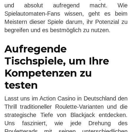
und absolut aufregend macht. Wie
Spielautomaten-Fans wissen, geht es beim
Meistern dieser Spiele darum, ihr Potenzial zu
begreifen und es bestmöglich zu nutzen.
Aufregende
Tischspiele, um Ihre
Kompetenzen zu
testen
Lasst uns im Action Casino in Deutschland den
Thrill traditioneller Roulette-Varianten und die
strategische Tiefe von Blackjack entdecken.
Uns fasziniert, wie jede Drehung des
Rouletterads mit seinen unterschiedlichen