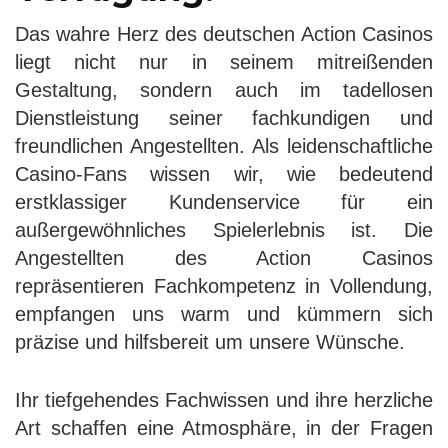
Das wahre Herz des deutschen Action Casinos
liegt nicht nur in seinem mitreißenden
Gestaltung, sondern auch im tadellosen
Dienstleistung seiner fachkundigen und
freundlichen Angestellten. Als leidenschaftliche
Casino-Fans wissen wir, wie bedeutend
erstklassiger Kundenservice für ein
außergewöhnliches Spielerlebnis ist. Die
Angestellten des Action Casinos
repräsentieren Fachkompetenz in Vollendung,
empfangen uns warm und kümmern sich
präzise und hilfsbereit um unsere Wünsche.
Ihr tiefgehendes Fachwissen und ihre herzliche
Art schaffen eine Atmosphäre, in der Fragen