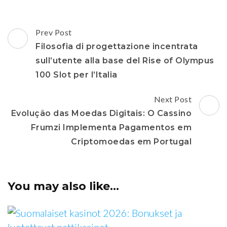
Post
Prev Post
Navigation
Filosofia di progettazione incentrata
sull’utente alla base del Rise of Olympus
100 Slot per l’Italia
Next Post
Evolução das Moedas Digitais: O Cassino
Frumzi Implementa Pagamentos em
Criptomoedas em Portugal
You may also like...