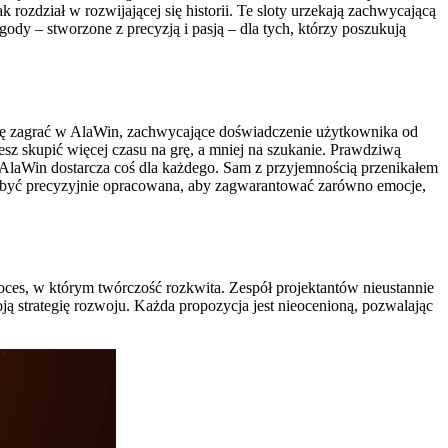
 rozdział w rozwijającej się historii. Te sloty urzekają zachwycającą
ody – stworzone z precyzją i pasją – dla tych, którzy poszukują
ię zagrać w AlaWin, zachwycające doświadczenie użytkownika od
esz skupić więcej czasu na grę, a mniej na szukanie. Prawdziwą
 AlaWin dostarcza coś dla każdego. Sam z przyjemnością przenikałem
ie być precyzyjnie opracowana, aby zagwarantować zarówno emocje,
oces, w którym twórczość rozkwita. Zespół projektantów nieustannie
ją strategię rozwoju. Każda propozycja jest nieocenioną, pozwalając