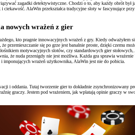
iązywać zagadki detektywistyczne. Chodzi o to, aby każdy obrót był jak
 ciekawość. AlaWin przekształca tradycyjne sloty w fascynujące przyg
la nowych wrażeń z gier
żdego, kto pragnie innowacyjnych wrażeń z gry. Kiedy odważyłem s
 że przemieszczanie się po grze jest banalnie proste, dzięki czemu moż
miłośnikiem motywacyjnych slotów, czy standardowych gier stołowych,
wnia, że nuda przenigdy nie jest możliwa. Każda gra sprawia wrażen
u i imponujących wrażeń użytkownika, AlaWin jest nie do pobicia.
acji i oddania. Tutaj tworzenie gier to dokładnie zsynchronizowany pr
raźnię graczy. Jestem pod wrażeniem, jak wplatają opinie graczy w swo