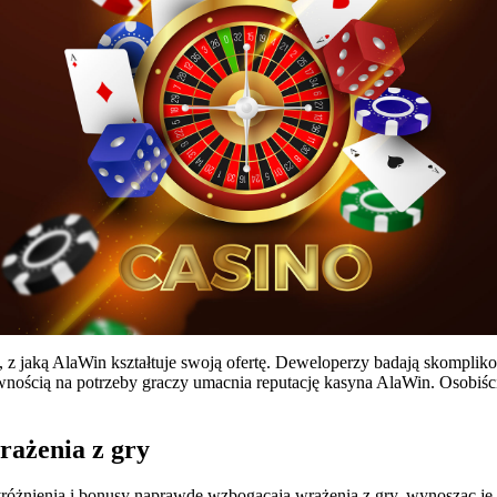
, z jaką AlaWin kształtuje swoją ofertę. Deweloperzy badają skomplik
wnością na potrzeby graczy umacnia reputację kasyna AlaWin. Osobiśc
rażenia z gry
różnienia i bonusy naprawdę wzbogacają wrażenia z gry, wynosząc j