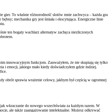
cie gier. To właśnie różnorodność slotów mnie zachwyca – każda gra
bębny; mechanika gry jest śmiała i ekscytująca. Energiczne linie
niu.
nie ten bogaty wachlarz alternatyw zachęca niezliczonych
obrotem.
woim innowacyjnym funkcjom. Zauważyłem, że nie skupiają się tylko
 i emocji, jakiego mało kiedy doświadczyłem gdzie indziej.
ice.
ażdy obrót sprawia wrażenie celowy, jakbym był częścią w ogromnej
 to jak wkraczanie do nowego wszechświata za każdym razem. W
mocje, ale także zaangażowanie intelektualne. Możesz odkrywać