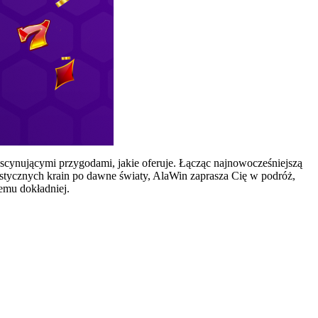
cynującymi przygodami, jakie oferuje. Łącząc najnowocześniejszą
stycznych krain po dawne światy, AlaWin zaprasza Cię w podróż,
temu dokładniej.