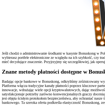
Jeśli chodzi o administrowanie środkami w kasynie Bonuskong w Pol
wybierasz portfele elektroniczne ze względu na ich szybkość, czy 
mieć decydujące znaczenie. Przyjrzyjmy się szczegółowiej, jak operu
Znane metody płatności dostępne w Bonus
Badając opcje bankowe w Bonuskong, odkryliśmy zróżnicowany wybó
Platforma włącza tradycyjne kanały płatności poprzez kluczowe part
innowacje, wdrażając wiele opcji kryptowalutowych, dając możliwo
satysfakcjonuje potrzeby zarówno konwencjonalnych graczy doceniaj
jest objęta ścisłym protokołom bezpieczeństwa, aby ochraniać nasz
bankowego. Ta szeroka oferta podkreśla elastyczność Bonuskong, zes