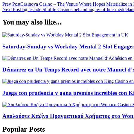
Post
Prev Post
Casinova Casino – The Venue Where Hopes Materialize in I
Next Post
Jag testade Shuffle Casinos behandling av offline-meddelan
Navigation
You may also like...
Saturday-Sunday vs Workday Mental 2 Slot Engage
Démarrez en Un Temps Record avec notre Manuel d’
Juega con prudencia y gana premios increíbles con K
Απολαύστε Καζίνο Πραγματικού Χρήματος στο Wona
Popular Posts