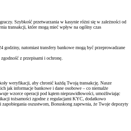
raczy. Szybkość przetwarzania w kasynie różni się w zależności od
nia transakcji, które mogą mieć wpływ na ogólny czas
 24 godziny, natomiast transfery bankowe mogą być przeprowadzane
 zgodność z przepisami i ochronę.
y weryfikacji, aby chronić każdą Twoją transakcję. Nasze
ich jak informacje bankowe i dane osobowe – co niemalże
wuje wzorce operacji pod kątem nieprawidłowości, umożliwiając
ikacji tożsamości zgodne z regulacjami KYC, dodatkowo
mi zapobiegania oszustwom, Bonuskong zapewnia, że Twoje depozyty