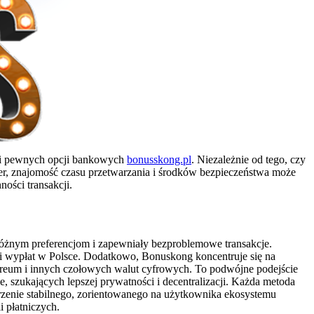
ch i pewnych opcji bankowych
bonusskong.pl
. Niezależnie od tego, czy
ter, znajomość czasu przetwarzania i środków bezpieczeństwa może
ości transakcji.
óżnym preferencjom i zapewniały bezproblemowe transakcje.
t i wypłat w Polsce. Dodatkowo, Bonuskong koncentruje się na
ereum i innych czołowych walut cyfrowych. To podwójne podejście
 szukających lepszej prywatności i decentralizacji. Każda metoda
rzenie stabilnego, zorientowanego na użytkownika ekosystemu
 płatniczych.