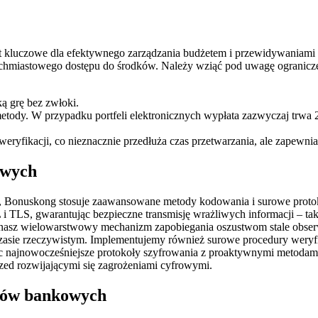
 kluczowe dla efektywnego zarządzania budżetem i przewidywaniami g
ychmiastowego dostępu do środków. Należy wziąć pod uwagę ogranicze
ą grę bez zwłoki.
etody. W przypadku portfeli elektronicznych wypłata zazwyczaj trwa
ryfikacji, co nieznacznie przedłuża czas przetwarzania, ale zapewnia
owych
Bonuskong stosuje zaawansowane metody kodowania i surowe protokoł
TLS, gwarantując bezpieczne transmisję wrażliwych informacji – tak
, nasz wielowarstwowy mechanizm zapobiegania oszustwom stale obser
zasie rzeczywistym. Implementujemy również surowe procedury weryf
jąc najnowocześniejsze protokoły szyfrowania z proaktywnymi metoda
przed rozwijającymi się zagrożeniami cyfrowymi.
ferów bankowych