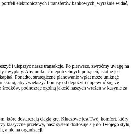
portfeli elektronicznych i transferów bankowych, wyraźnie widać,
szyć i ulepszyć nasze transakcje. Po pierwsze, zwróćmy uwagę na
ty i wypłaty. Aby uniknąć niepotrzebnych potrąceń, istotne jest
kapitał. Ponadto, strategiczne planowanie wpłat może uniknąć
uskong, aby zwiększyć bonusy od depozytu i upewnić się, że
o środków, podnosząc ogólną jakość naszych wrażeń w kasynie za
które dostarczają ciągłą grę. Kluczowe jest Twój komfort, który
czy klasyczne przelewy, nasz system dostosuje się do Twojego stylu,
 a nie na organizacji.