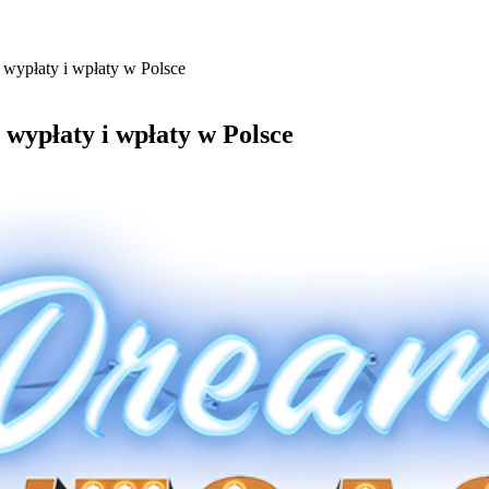
wypłaty i wpłaty w Polsce
wypłaty i wpłaty w Polsce