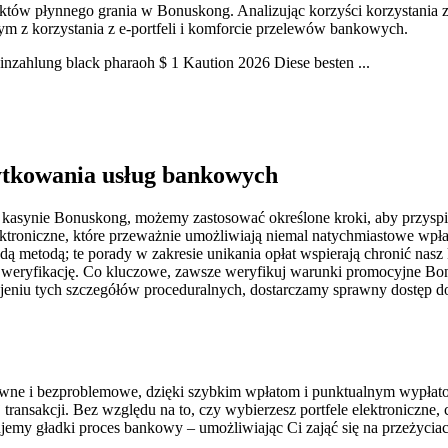
któw płynnego grania w Bonuskong. Analizując korzyści korzystania z 
cym z korzystania z e-portfeli i komforcie przelewów bankowych.
żytkowania usług bankowych
kasynie Bonuskong, możemy zastosować określone kroki, aby przyspie
elektroniczne, które przeważnie umożliwiają niemal natychmiastowe wpła
 metodą; te porady w zakresie unikania opłat wspierają chronić nasz 
weryfikację. Co kluczowe, zawsze weryfikuj warunki promocyjne Bon
jeniu tych szczegółów proceduralnych, dostarczamy sprawny dostęp d
ne i bezproblemowe, dzięki szybkim wpłatom i punktualnym wypłatom, 
ransakcji. Bez względu na to, czy wybierzesz portfele elektroniczne, 
my gładki proces bankowy – umożliwiając Ci zająć się na przeżyciach,