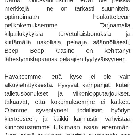
merkkejä – ne on tarkasti suunniteltu
optimoimaan houkuttelevan
pelikokemuksemme. Tarjoamalla
kilpailukykyisiä tervetuliaisbonuksia ja
kiittämällä uskollisia pelaajia säännöllisesti,
Beep Beep Casino on kehittänyt
lähestymistapaansa pelaajien tyytyväisyyteen.
Havaitsemme, että kyse ei ole vain
alkuviehätyksestä. Pysyvät kampanjat, kuten
talletusbonukset ja viikonlopputarjoukset,
takaavat, että kokemuksemme ei katkea.
Olemme syventyneet todellisen hyödyn
kierteeseen, ja kaikki kannustin vahvistaa
kiinnostustamme tutkimaan asiaa enemmän.