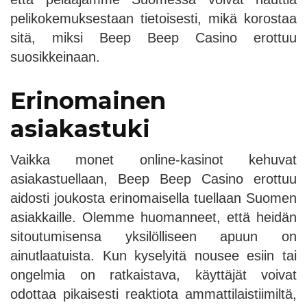
pelikokemuksestaan tietoisesti, mikä korostaa
sitä, miksi Beep Beep Casino erottuu
suosikkeinaan.
Erinomainen
asiakastuki
Vaikka monet online-kasinot kehuvat
asiakastuellaan, Beep Beep Casino erottuu
aidosti joukosta erinomaisella tuellaan Suomen
asiakkaille. Olemme huomanneet, että heidän
sitoutumisensa yksilölliseen apuun on
ainutlaatuista. Kun kyselyitä nousee esiin tai
ongelmia on ratkaistava, käyttäjät voivat
odottaa pikaisesti reaktiota ammattilaistiimiltä,