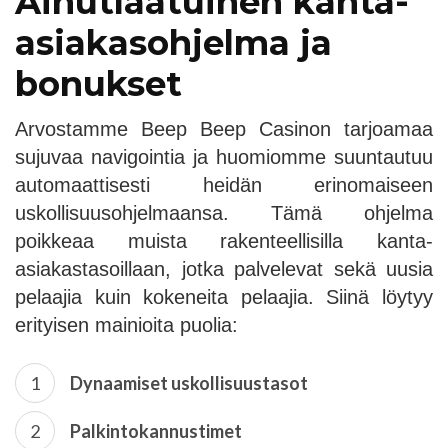
Ainutlaatuinen kanta-
asiakasohjelma ja
bonukset
Arvostamme Beep Beep Casinon tarjoamaa
sujuvaa navigointia ja huomiomme suuntautuu
automaattisesti heidän erinomaiseen
uskollisuusohjelmaansa. Tämä ohjelma
poikkeaa muista rakenteellisilla kanta-
asiakastasoillaan, jotka palvelevat sekä uusia
pelaajia kuin kokeneita pelaajia. Siinä löytyy
erityisen mainioita puolia:
Dynaamiset uskollisuustasot
Palkintokannustimet