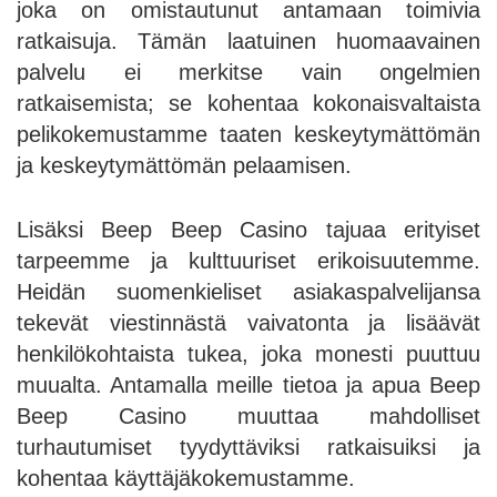
joka on omistautunut antamaan toimivia
ratkaisuja. Tämän laatuinen huomaavainen
palvelu ei merkitse vain ongelmien
ratkaisemista; se kohentaa kokonaisvaltaista
pelikokemustamme taaten keskeytymättömän
ja keskeytymättömän pelaamisen.
Lisäksi Beep Beep Casino tajuaa erityiset
tarpeemme ja kulttuuriset erikoisuutemme.
Heidän suomenkieliset asiakaspalvelijansa
tekevät viestinnästä vaivatonta ja lisäävät
henkilökohtaista tukea, joka monesti puuttuu
muualta. Antamalla meille tietoa ja apua Beep
Beep Casino muuttaa mahdolliset
turhautumiset tyydyttäviksi ratkaisuiksi ja
kohentaa käyttäjäkokemustamme.