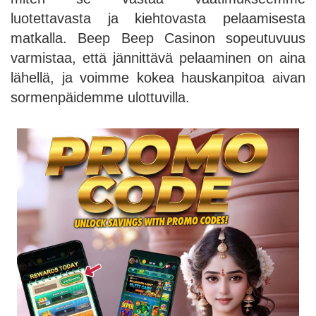
luotettavasta ja kiehtovasta pelaamisesta
matkalla. Beep Beep Casinon sopeutuvuus
varmistaa, että jännittävä pelaaminen on aina
lähellä, ja voimme kokea hauskanpitoa aivan
sormenpäidemme ulottuvilla.