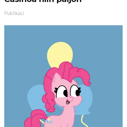
Publikasi