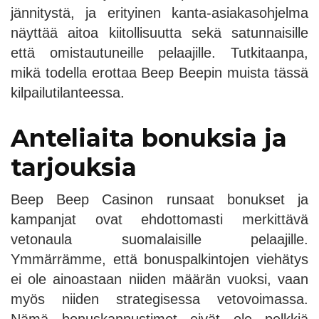
jännitystä, ja erityinen kanta-asiakasohjelma
näyttää aitoa kiitollisuutta sekä satunnaisille
että omistautuneille pelaajille. Tutkitaanpa,
mikä todella erottaa Beep Beepin muista tässä
kilpailutilanteessa.
Anteliaita bonuksia ja
tarjouksia
Beep Beep Casinon runsaat bonukset ja
kampanjat ovat ehdottomasti merkittävä
vetonaula suomalaisille pelaajille.
Ymmärrämme, että bonuspalkintojen viehätys
ei ole ainoastaan niiden määrän vuoksi, vaan
myös niiden strategisessa vetovoimassa.
Nämä bonuskannustimet eivät ole pelkkiä