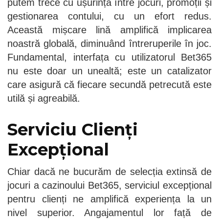
putem trece cu ușurință între jocuri, promoții și
gestionarea contului, cu un efort redus.
Această mișcare lină amplifică implicarea
noastră globală, diminuând întreruperile în joc.
Fundamental, interfața cu utilizatorul Bet365
nu este doar un unealtă; este un catalizator
care asigură că fiecare secundă petrecută este
utilă și agreabilă.
Serviciu Clienți
Excepțional
Chiar dacă ne bucurăm de selecția extinsă de
jocuri a cazinoului Bet365, serviciul excepțional
pentru clienți ne amplifică experiența la un
nivel superior. Angajamentul lor față de