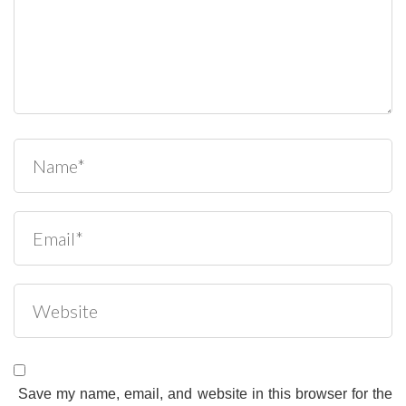
Save my name, email, and website in this browser for the