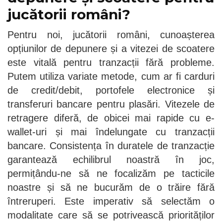
jucătorii români?
Pentru noi, jucătorii români, cunoașterea
opțiunilor de depunere și a vitezei de scoatere
este vitală pentru tranzacții fără probleme.
Putem utiliza variate metode, cum ar fi carduri
de credit/debit, portofele electronice și
transferuri bancare pentru plasări. Vitezele de
retragere diferă, de obicei mai rapide cu e-
wallet-uri și mai îndelungate cu tranzacții
bancare. Consistența în duratele de tranzacție
garantează echilibrul noastră în joc,
permițându-ne să ne focalizăm pe tacticile
noastre și să ne bucurăm de o trăire fără
întreruperi. Este imperativ să selectăm o
modalitate care să se potrivească priorităților