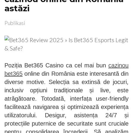
astăzi
Publikasi
Poziția Bet365 Casino ca cel mai bun
cazinou
bet365
online din România este interesantă din
diverse motive. Selecția sa extinsă de jocuri,
inclusiv opțiuni tradiționale și live, este
atrăgătoare. Totodată, interfața user-friendly
facilitează navigarea și optimizează experiența
utilizatorului. Desigur, asistența 24/7 și
protecțiile puternice de securitate sunt cruciale
pentru consolidarea încrederii. Să analizăm