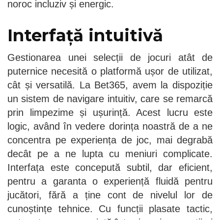
noroc incluziv și energic.
Interfață intuitivă
Gestionarea unei selecții de jocuri atât de
puternice necesită o platformă ușor de utilizat,
cât și versatilă. La Bet365, avem la dispoziție
un sistem de navigare intuitiv, care se remarcă
prin limpezime și ușurință. Acest lucru este
logic, având în vedere dorința noastră de a ne
concentra pe experiența de joc, mai degrabă
decât pe a ne lupta cu meniuri complicate.
Interfața este concepută subtil, dar eficient,
pentru a garanta o experiență fluidă pentru
jucători, fără a ține cont de nivelul lor de
cunoștințe tehnice. Cu funcții plasate tactic,