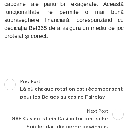
capcane ale pariurilor exagerate. Această
funcționalitate ne permite o mai bună
supraveghere financiară, corespunzând cu
dedicația Bet365 de a asigura un mediu de joc
protejat și corect.
Post
Prev Post
Navigation
Là où chaque rotation est récompensant
pour les Belges au casino Fairplay
Next Post
888 Casino ist ein Casino für deutsche
Spieler dar, die gerne gewinnen.