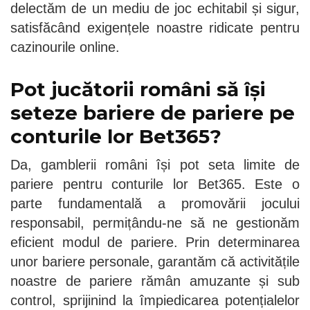
delectăm de un mediu de joc echitabil și sigur,
satisfăcând exigențele noastre ridicate pentru
cazinourile online.
Pot jucătorii români să își
seteze bariere de pariere pe
conturile lor Bet365?
Da, gamblerii români își pot seta limite de
pariere pentru conturile lor Bet365. Este o
parte fundamentală a promovării jocului
responsabil, permițându-ne să ne gestionăm
eficient modul de pariere. Prin determinarea
unor bariere personale, garantăm că activitățile
noastre de pariere rămân amuzante și sub
control, sprijinind la împiedicarea potențialelor