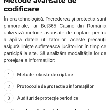
Metode avansate de
codificare
În era tehnologică, încrederea și protecția sunt
primordiale, iar Bet365 Casino din România
utilizează metode avansate de criptare pentru
a apăra datele utilizatorilor. Aceste precauții
asigură liniște sufletească jucătorilor în timp ce
participă la site. Să analizăm modalitățile lor de
protejare a informațiilor:
Metode robuste de criptare
Protocoale de protecție a informațiilor
Audituri de protecție periodice