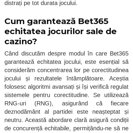
distrați pe tot durata jocului.
Cum garantează Bet365
echitatea jocurilor sale de
cazino?
Când discutăm despre modul în care Bet365
garantează echitatea jocului, este esențial să
considerăm concentrarea lor pe corectitudinea
jocului și rezultatele întâmplătoare. Aceștia
folosesc algoritmi avansați și își verifică regulat
sistemele pentru corectitudine. Se utilizează
RNG-uri (RNG), asigurând că fiecare
deznodământ al partidei este neașteptat și
neutru. Această abordare clară asigură condiții
de concurență echitabile, permițându-ne să ne