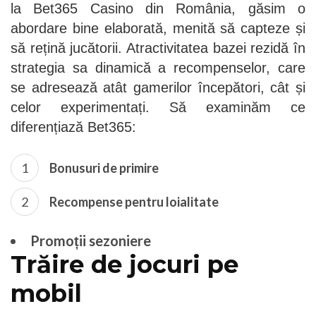
la Bet365 Casino din România, găsim o
abordare bine elaborată, menită să capteze și
să rețină jucătorii. Atractivitatea bazei rezidă în
strategia sa dinamică a recompenselor, care
se adresează atât gamerilor începători, cât și
celor experimentați. Să examinăm ce
diferențiază Bet365:
Bonusuri de primire
Recompense pentru loialitate
Promoții sezoniere
Trăire de jocuri pe
mobil