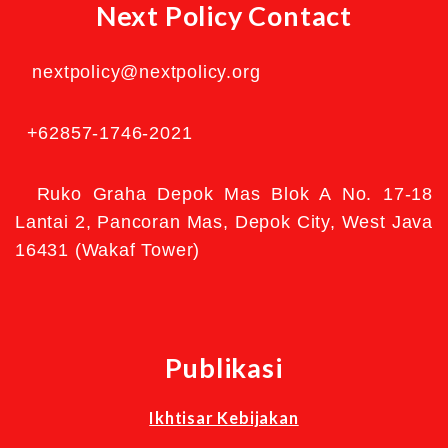
Next Policy Contact
nextpolicy@nextpolicy.org
+62857-1746-2021
Ruko Graha Depok Mas Blok A No. 17-18
Lantai 2, Pancoran Mas, Depok City, West Java
16431 (Wakaf Tower)
Publikasi
Ikhtisar Kebijakan