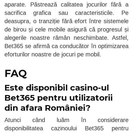
aparate. Păstrează calitatea jocurilor fără a
sacrifica grafica sau caracteristicile. Pe
deasupra, o tranziție fără efort între sistemele
de birou și cele mobile asigură că progresul și
alegerile noastre rămân neschimbate. Astfel,
Bet365 se afirmă ca conducător în optimizarea
eforturilor noastre de jocuri pe mobil.
FAQ
Este disponibil casino-ul
Bet365 pentru utilizatorii
din afara României?
Atunci când luăm în considerare
disponibilitatea cazinoului Bet365 pentru