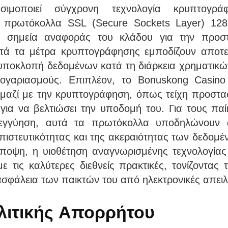
σιμοποιεί σύγχρονη τεχνολογία κρυπτογρά
 πρωτόκολλα SSL (Secure Sockets Layer) 128-b
ν σημεία αναφοράς του κλάδου για την προστ
τά τα μέτρα κρυπτογράφησης εμποδίζουν αποτε
υποκλοπή δεδομένων κατά τη διάρκεια χρηματικ
γαριασμούς. Επιπλέον, το Bonuskong Casino
μαζί με την κρυπτογράφηση, όπως τείχη προστα
ια να βελτιώσει την υποδομή του. Για τους πα
εγγύηση, αυτά τα πρωτόκολλα υποδηλώνουν 
πιστευτικότητας και της ακεραιότητας των δεδομ
άποψη, η υιοθέτηση αναγνωρισμένης τεχνολογία
ε τις καλύτερες διεθνείς πρακτικές, τονίζοντας 
σφάλεια των παικτών του από ηλεκτρονικές απειλ
λιτικής Απορρήτου