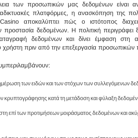
εια των προσωπικών μας δεδομένων είναι αν
διαδικτυακές πλατφόρμες, η ανασκόπηση της πολ
Casino αποκαλύπτει πώς ο ιστότοπος διαχειρ
ν προστασία δεδομένων. Η πολιτική περιγράφει 
καταγραφή δεδομένων και δίνει έμφαση στη 
υ χρήστη πριν από την επεξεργασία προσωπικών
συμπεριλαμβάνουν:
μέρωση των ειδών και των στόχων των συλλεγόμενων δε
 κρυπτογράφησης κατά τη μετάδοση και φύλαξη δεδομέν
τη επί των προτιμήσεων μοιράσματος δεδομένων και ακ