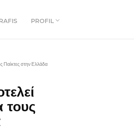
RAFIS
PROFIL
υς Παίκτες στην Ελλάδα
τελεί
α τους
α