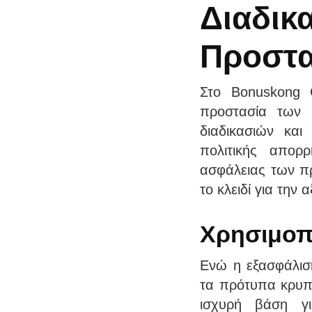
Διαδικ
Προστα
Στο Bonuskong 
προστασία των 
διαδικασιών και
πολιτικής απορ
ασφάλειας των π
το κλειδί για την
Χρησιμοπ
Ενώ η εξασφάλισ
τα πρότυπα κρυπ
ισχυρή βάση γι