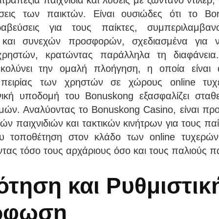
ήσεις των παικτών. Είναι ουσιώδες ότι το Bo
ραβεύσεις για τους παίκτες, συμπεριλαμβα
 και συνεχών προσφορών, σχεδιασμένα για 
ρηστών, κρατώντας παράλληλα τη διαφάνεια
κολύνει την ομαλή πλοήγηση, η οποία είναι 
μπειρίας των χρηστών σε χώρους online τυχε
νική υποδομή του Bonuskong εξασφαλίζει σταθ
μών. Αναλύοντας το Bonuskong Casino, είναι προ
 παιχνιδιών και τακτικών κινήτρων για τους παίκ
ου τοποθέτηση στον κλάδο των online τυχερών
τας τόσο τους αρχάριους όσο και τους παλιούς πα
ότηση και Ρυθμιστικ
ρφωση