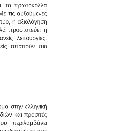
ου, τα πρωτόκολλα
 Με τις αυξούμενες
κτυο, η αξιολόγηση
λά προστατεύει η
είς λειτουργίες.
είς απαιτούν πιο
ρμα στην ελληνική
διών και προσιτές
ου περιλαμβάνει
 σχεδιασμένες στις