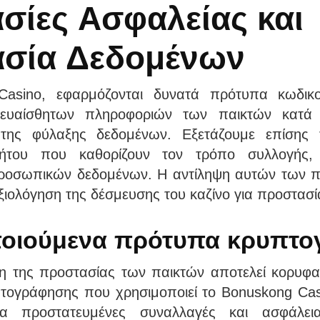
ασίες Ασφαλείας και
σία Δεδομένων
Casino, εφαρμόζονται δυνατά πρότυπα κωδικο
ευαίσθητων πληροφοριών των παικτών κατά 
 της φύλαξης δεδομένων. Εξετάζουμε επίσης
ρήτου που καθορίζουν τον τρόπο συλλογής, 
ροσωπικών δεδομένων. Η αντίληψη αυτών των π
 αξιολόγηση της δέσμευσης του καζίνο για προστασ
οιούμενα πρότυπα κρυπτ
η της προστασίας των παικτών αποτελεί κορυφαί
τογράφησης που χρησιμοποιεί το Bonuskong Cas
α προστατευμένες συναλλαγές και ασφάλε