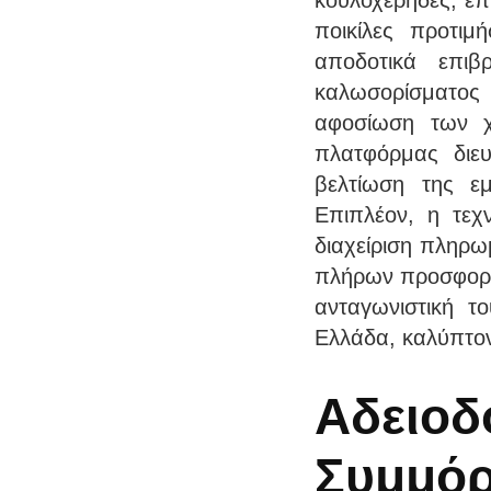
ποικίλες προτιμ
αποδοτικά επιβ
καλωσορίσματος
αφοσίωση των χ
πλατφόρμας διευ
βελτίωση της ε
Επιπλέον, η τεχ
διαχείριση πληρω
πλήρων προσφορών
ανταγωνιστική τ
Ελλάδα, καλύπτον
Αδειοδ
Συμμό