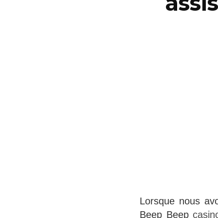
assi
Lorsque nous avo
Beep Beep
casin