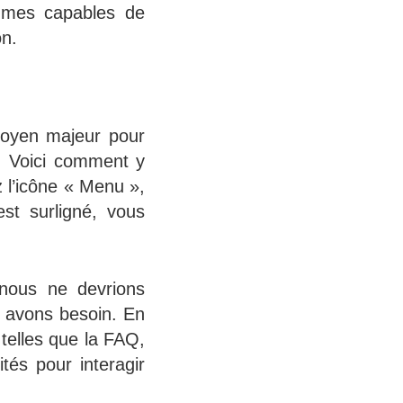
mmes capables de
on.
moyen majeur pour
s. Voici comment y
z l’icône « Menu »,
est surligné, vous
 nous ne devrions
s avons besoin. En
telles que la FAQ,
tés pour interagir