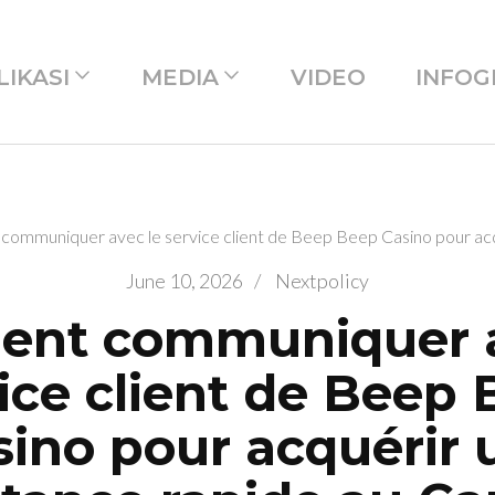
LIKASI
MEDIA
VIDEO
INFOG
ommuniquer avec le service client de Beep Beep Casino pour acq
June 10, 2026
/
Nextpolicy
nt communiquer a
ice client de Beep
sino pour acquérir 