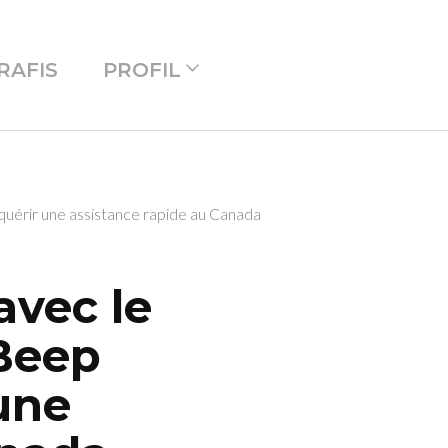
RAFIS
PROFIL
uérir une assistance rapide au Canada
vec le
 Beep
une