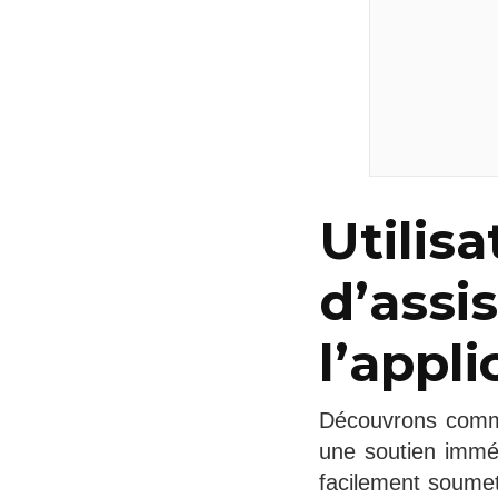
Utilisa
d’assi
l’appli
Découvrons commen
une soutien imméd
facilement soume