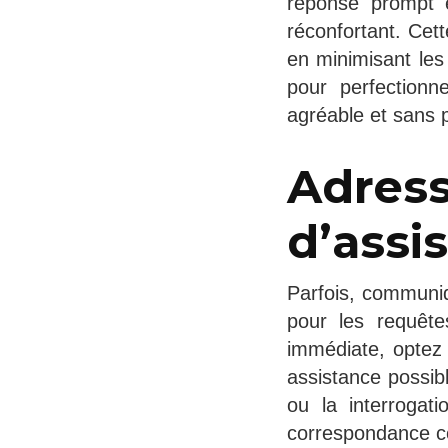
réponse prompt e
réconfortant. Cet
en minimisant les
pour perfectionne
agréable et sans 
Adress
d’assi
Parfois, communiqu
pour les requêt
immédiate, optez p
assistance possibl
ou la interrogat
correspondance co