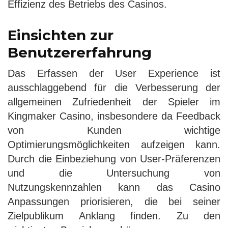
Effizienz des Betriebs des Casinos.
Einsichten zur
Benutzererfahrung
Das Erfassen der User Experience ist
ausschlaggebend für die Verbesserung der
allgemeinen Zufriedenheit der Spieler im
Kingmaker Casino, insbesondere da Feedback
von Kunden wichtige
Optimierungsmöglichkeiten aufzeigen kann.
Durch die Einbeziehung von User-Präferenzen
und die Untersuchung von
Nutzungskennzahlen kann das Casino
Anpassungen priorisieren, die bei seiner
Zielpublikum Anklang finden. Zu den