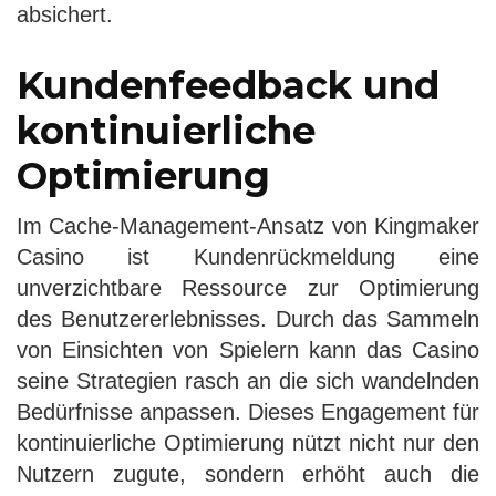
absichert.
Kundenfeedback und
kontinuierliche
Optimierung
Im Cache-Management-Ansatz von Kingmaker
Casino ist Kundenrückmeldung eine
unverzichtbare Ressource zur Optimierung
des Benutzererlebnisses. Durch das Sammeln
von Einsichten von Spielern kann das Casino
seine Strategien rasch an die sich wandelnden
Bedürfnisse anpassen. Dieses Engagement für
kontinuierliche Optimierung nützt nicht nur den
Nutzern zugute, sondern erhöht auch die