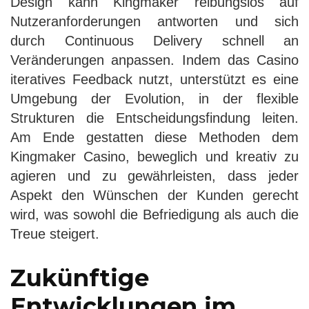
Design kann Kingmaker reibungslos auf
Nutzeranforderungen antworten und sich
durch Continuous Delivery schnell an
Veränderungen anpassen. Indem das Casino
iteratives Feedback nutzt, unterstützt es eine
Umgebung der Evolution, in der flexible
Strukturen die Entscheidungsfindung leiten.
Am Ende gestatten diese Methoden dem
Kingmaker Casino, beweglich und kreativ zu
agieren und zu gewährleisten, dass jeder
Aspekt den Wünschen der Kunden gerecht
wird, was sowohl die Befriedigung als auch die
Treue steigert.
Zukünftige
Entwicklungen im