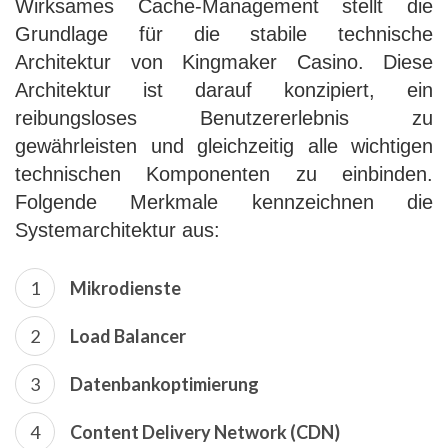
Wirksames Cache-Management stellt die
Grundlage für die stabile technische
Architektur von Kingmaker Casino. Diese
Architektur ist darauf konzipiert, ein
reibungsloses Benutzererlebnis zu
gewährleisten und gleichzeitig alle wichtigen
technischen Komponenten zu einbinden.
Folgende Merkmale kennzeichnen die
Systemarchitektur aus:
Mikrodienste
Load Balancer
Datenbankoptimierung
Content Delivery Network (CDN)