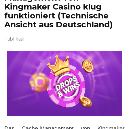
Kingmaker Casino klug
funktioniert (Technische
Ansicht aus Deutschland)
Publikasi
Das Cache-Management von
Kingmaker