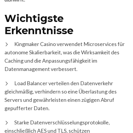
Wichtigste
Erkenntnisse
Kingmaker Casino verwendet Microservices für
autonome Skalierbarkeit, was die Wirksamkeit des
Caching und die Anpassungsfähigkeit im
Datenmanagement verbessert.
Load Balancer verteilen den Datenverkehr
gleichmäßig, verhindern so eine Überlastung des
Servers und gewährleisten einen zügigen Abruf
gepufferter Daten.
Starke Datenverschlüsselungsprotokolle,
einschließlich AES und TLS, schützen