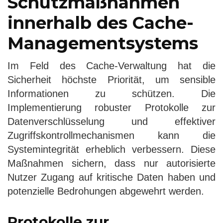
Schutzmaßnahmen
innerhalb des Cache-
Managementsystems
Im Feld des Cache-Verwaltung hat die
Sicherheit höchste Priorität, um sensible
Informationen zu schützen. Die
Implementierung robuster Protokolle zur
Datenverschlüsselung und effektiver
Zugriffskontrollmechanismen kann die
Systemintegrität erheblich verbessern. Diese
Maßnahmen sichern, dass nur autorisierte
Nutzer Zugang auf kritische Daten haben und
potenzielle Bedrohungen abgewehrt werden.
Protokolle zur