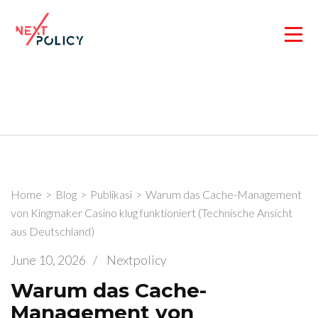
Skip
to
content
(Press
Enter)
Home
>
Blog
>
Publikasi
>
Warum das Cache-Management
von Kingmaker Casino klug funktioniert (Technische Ansicht
aus Deutschland)
June 10, 2026
/
Nextpolicy
Warum das Cache-
Management von