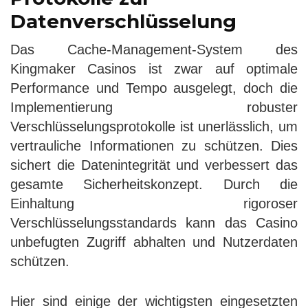
Datenverschlüsselung
Das Cache-Management-System des
Kingmaker Casinos ist zwar auf optimale
Performance und Tempo ausgelegt, doch die
Implementierung robuster
Verschlüsselungsprotokolle ist unerlässlich, um
vertrauliche Informationen zu schützen. Dies
sichert die Datenintegrität und verbessert das
gesamte Sicherheitskonzept. Durch die
Einhaltung rigoroser
Verschlüsselungsstandards kann das Casino
unbefugten Zugriff abhalten und Nutzerdaten
schützen.
Hier sind einige der wichtigsten eingesetzten