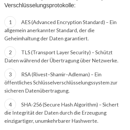
Verschlüsselungsprotokolle:
AES (Advanced Encryption Standard) – Ein
allgemein anerkannter Standard, der die
Geheimhaltung der Daten garantiert.
TLS (Transport Layer Security) – Schützt
Daten während der Übertragung über Netzwerke.
RSA (Rivest–Shamir–Adleman) – Ein
öffentliches Schlüsselverschlüsselungssystem zur
sicheren Datenübertragung.
SHA-256 (Secure Hash Algorithm) – Sichert
die Integrität der Daten durch die Erzeugung
einzigartiger, unumkehrbarer Hashwerte.