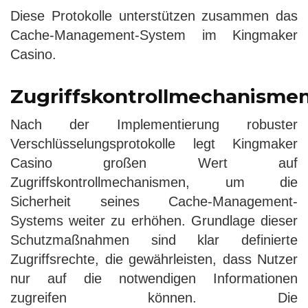
Diese Protokolle unterstützen zusammen das
Cache-Management-System im Kingmaker
Casino.
Zugriffskontrollmechanisme
Nach der Implementierung robuster
Verschlüsselungsprotokolle legt Kingmaker
Casino großen Wert auf
Zugriffskontrollmechanismen, um die
Sicherheit seines Cache-Management-
Systems weiter zu erhöhen. Grundlage dieser
Schutzmaßnahmen sind klar definierte
Zugriffsrechte, die gewährleisten, dass Nutzer
nur auf die notwendigen Informationen
zugreifen können. Die