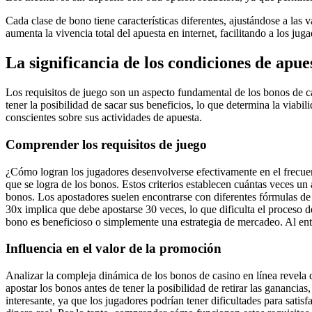
Cada clase de bono tiene características diferentes, ajustándose a las 
aumenta la vivencia total del apuesta en internet, facilitando a los ju
La significancia de los condiciones de apue
Los requisitos de juego son un aspecto fundamental de los bonos de c
tener la posibilidad de sacar sus beneficios, lo que determina la via
conscientes sobre sus actividades de apuesta.
Comprender los requisitos de juego
¿Cómo logran los jugadores desenvolverse efectivamente en el frecu
que se logra de los bonos. Estos criterios establecen cuántas veces un 
bonos. Los apostadores suelen encontrarse con diferentes fórmulas de
30x implica que debe apostarse 30 veces, lo que dificulta el proceso de
bono es beneficioso o simplemente una estrategia de mercadeo. Al ente
Influencia en el valor de la promoción
Analizar la compleja dinámica de los bonos de casino en línea revela 
apostar los bonos antes de tener la posibilidad de retirar las gananc
interesante, ya que los jugadores podrían tener dificultades para satisf