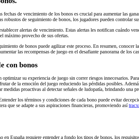
bonos.
as fechas de vencimiento de los bonos es crucial para aumentar las gana
as robustos de seguimiento de bonos, los jugadores pueden controlar sus
stablecer alertas de vencimiento. Estas alertas les notifican cuándo ven
r el máximo provecho de sus ofertas.
uimiento de bonos puede agilizar este proceso. En resumen, conocer las
 aumentar las recompensas de juego en el desafiante panorama de los cas
le con bonos
 optimizar su experiencia de juego sin correr riesgos innecesarios. Par
isfrutar de la emoción del juego reduciendo las pérdidas posibles. Ademá
ar medidas proactivas al detectar señales de ludopatía, brindando una pro
Entender los términos y condiciones de cada bono puede evitar decepcio
tera que se adapte a sus aspiraciones financieras, promoviendo así
trac
no en España requiere entender a fondo los tipos de bonos, los requisit