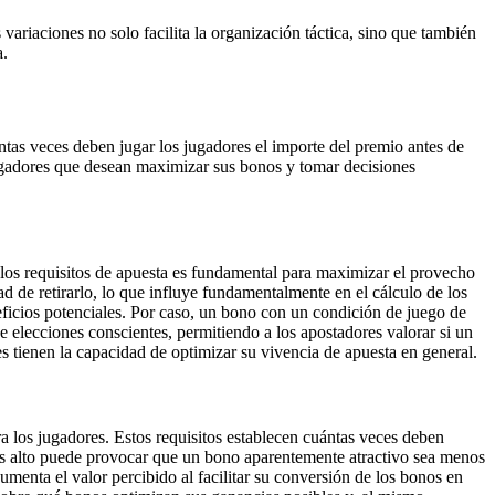
 variaciones no solo facilita la organización táctica, sino que también
a.
tas veces deben jugar los jugadores el importe del premio antes de
 jugadores que desean maximizar sus bonos y tomar decisiones
os requisitos de apuesta es fundamental para maximizar el provecho
ad de retirarlo, lo que influye fundamentalmente en el cálculo de los
ficios potenciales. Por caso, un bono con un condición de juego de
de elecciones conscientes, permitiendo a los apostadores valorar si un
s tienen la capacidad de optimizar su vivencia de apuesta en general.
a los jugadores. Estos requisitos establecen cuántas veces deben
 más alto puede provocar que un bono aparentemente atractivo sea menos
aumenta el valor percibido al facilitar su conversión de los bonos en