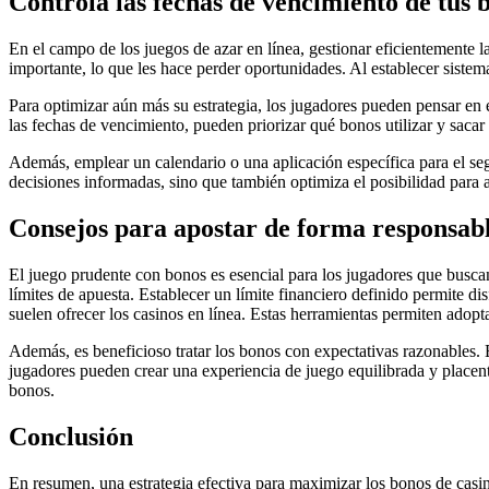
Controla las fechas de vencimiento de tus 
En el campo de los juegos de azar en línea, gestionar eficientemente l
importante, lo que les hace perder oportunidades. Al establecer sistem
Para optimizar aún más su estrategia, los jugadores pueden pensar en e
las fechas de vencimiento, pueden priorizar qué bonos utilizar y saca
Además, emplear un calendario o una aplicación específica para el seg
decisiones informadas, sino que también optimiza el posibilidad para
Consejos para apostar de forma responsab
El juego prudente con bonos es esencial para los jugadores que buscan
límites de apuesta. Establecer un límite financiero definido permite d
suelen ofrecer los casinos en línea. Estas herramientas permiten adopt
Además, es beneficioso tratar los bonos con expectativas razonables. 
jugadores pueden crear una experiencia de juego equilibrada y placen
bonos.
Conclusión
En resumen, una estrategia efectiva para maximizar los bonos de casi