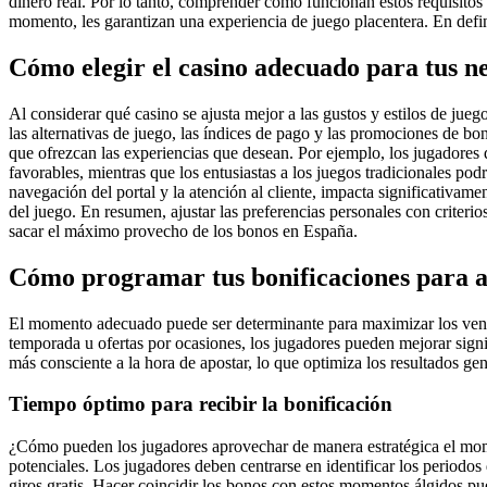
dinero real. Por lo tanto, comprender cómo funcionan estos requisitos
momento, les garantizan una experiencia de juego placentera. En defini
Cómo elegir el casino adecuado para tus n
Al considerar qué casino se ajusta mejor a las gustos y estilos de jue
las alternativas de juego, las índices de pago y las promociones de bo
que ofrezcan las experiencias que desean. Por ejemplo, los jugadores
favorables, mientras que los entusiastas a los juegos tradicionales po
navegación del portal y la atención al cliente, impacta significativame
del juego. En resumen, ajustar las preferencias personales con criterio
sacar el máximo provecho de los bonos en España.
Cómo programar tus bonificaciones para 
El momento adecuado puede ser determinante para maximizar los vent
temporada u ofertas por ocasiones, los jugadores pueden mejorar signi
más consciente a la hora de apostar, lo que optimiza los resultados gen
Tiempo óptimo para recibir la bonificación
¿Cómo pueden los jugadores aprovechar de manera estratégica el mome
potenciales. Los jugadores deben centrarse en identificar los period
giros gratis. Hacer coincidir los bonos con estos momentos álgidos pu