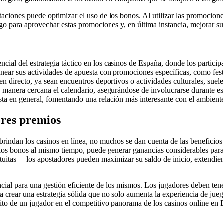
taciones puede optimizar el uso de los bonos. Al utilizar las promociones
ego para aprovechar estas promociones y, en última instancia, mejorar su
ncial del estrategia táctico en los casinos de España, donde los parti
ar sus actividades de apuesta con promociones específicas, como festi
 directo, ya sean encuentros deportivos o actividades culturales, suel
e manera cercana el calendario, asegurándose de involucrarse durante 
sta en general, fomentando una relación más interesante con el ambiente
res premios
indan los casinos en línea, no muchos se dan cuenta de las beneficios 
ios bonos al mismo tiempo, puede generar ganancias considerables para 
uitas— los apostadores pueden maximizar su saldo de inicio, extendien
l para una gestión eficiente de los mismos. Los jugadores deben tener e
ta crear una estrategia sólida que no solo aumenta la experiencia de jue
ito de un jugador en el competitivo panorama de los casinos online en 