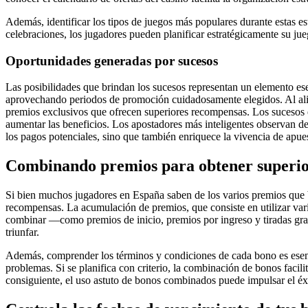
Además, identificar los tipos de juegos más populares durante estas es
celebraciones, los jugadores pueden planificar estratégicamente su ju
Oportunidades generadas por sucesos
Las posibilidades que brindan los sucesos representan un elemento ese
aprovechando periodos de promoción cuidadosamente elegidos. Al aline
premios exclusivos que ofrecen superiores recompensas. Los sucesos en
aumentar las beneficios. Los apostadores más inteligentes observan d
los pagos potenciales, sino que también enriquece la vivencia de apue
Combinando premios para obtener superio
Si bien muchos jugadores en España saben de los varios premios que br
recompensas. La acumulación de premios, que consiste en utilizar var
combinar —como premios de inicio, premios por ingreso y tiradas grat
triunfar.
Además, comprender los términos y condiciones de cada bono es esencia
problemas. Si se planifica con criterio, la combinación de bonos facili
consiguiente, el uso astuto de bonos combinados puede impulsar el éx