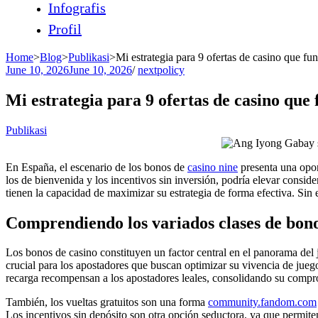
Infografis
Profil
Home
>
Blog
>
Publikasi
>
Mi estrategia para 9 ofertas de casino que f
June 10, 2026
June 10, 2026
/
nextpolicy
Mi estrategia para 9 ofertas de casino que
Publikasi
En España, el escenario de los bonos de
casino nine
presenta una opor
los de bienvenida y los incentivos sin inversión, podría elevar consid
tienen la capacidad de maximizar su estrategia de forma efectiva. Sin 
Comprendiendo los variados clases de bono
Los bonos de casino constituyen un factor central en el panorama del 
crucial para los apostadores que buscan optimizar su vivencia de juego
recarga recompensan a los apostadores leales, consolidando su compro
También, los vueltas gratuitos son una forma
community.fandom.com
Los incentivos sin depósito son otra opción seductora, ya que permiten 