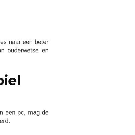
ies naar een beter
van ouderwetse en
iel
an een pc, mag de
erd.