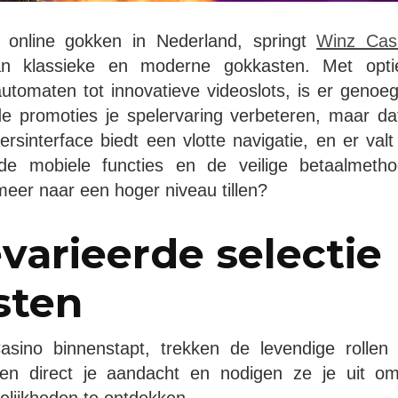
 online gokken in Nederland, springt
Winz Cas
n klassieke en moderne gokkasten. Met opti
tautomaten tot innovatieve videoslots, is er genoe
de promoties je spelervaring verbeteren, maar da
ersinterface biedt een vlotte navigatie, en er val
de mobiele functies en de veilige betaalmeth
meer naar een hoger niveau tillen?
varieerde selectie
sten
sino binnenstapt, trekken de levendige rollen
en direct je aandacht en nodigen ze je uit o