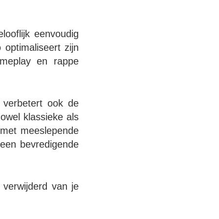
ooflijk eenvoudig
optimaliseert zijn
ameplay en rappe
r verbetert ook de
owel klassieke als
n met meeslepende
r een bevredigende
k verwijderd van je