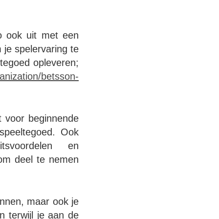
o ook uit met een
je spelervaring te
ltegoed opleveren;
anization/betsson-
t voor beginnende
 speeltegoed. Ook
itsvoordelen en
 om deel te nemen
innen, maar ook je
 terwijl je aan de