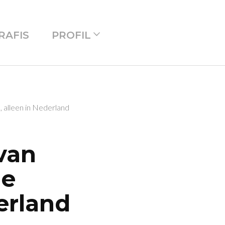
RAFIS
PROFIL
 alleen in Nederland
van
ne
erland