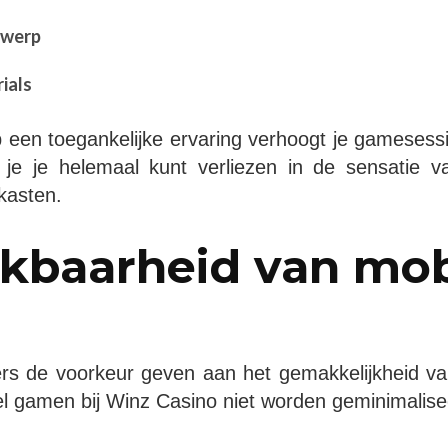
twerp
ials
een toegankelijke ervaring verhoogt je gamesess
 je je helemaal kunt verliezen in de sensatie 
kasten.
kbaarheid van mob
ers de voorkeur geven aan het gemakkelijkheid v
 gamen bij Winz Casino niet worden geminimalise