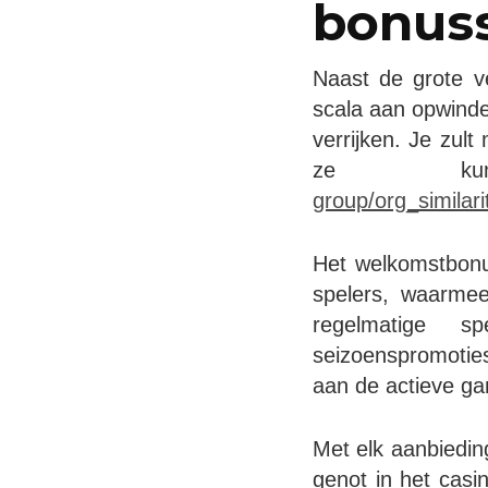
bonus
Naast de grote v
scala aan opwinde
verrijken. Je zul
ze k
group/org_similar
Het welkomstbonu
spelers, waarmee
regelmatige sp
seizoenspromotie
aan de actieve g
Met elk aanbiedin
genot in het casi