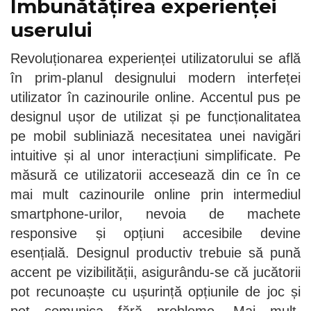
Îmbunătățirea experienței
userului
Revoluționarea experienței utilizatorului se află
în prim-planul designului modern interfeței
utilizator în cazinourile online. Accentul pus pe
designul ușor de utilizat și pe funcționalitatea
pe mobil subliniază necesitatea unei navigări
intuitive și al unor interacțiuni simplificate. Pe
măsură ce utilizatorii accesează din ce în ce
mai mult cazinourile online prin intermediul
smartphone-urilor, nevoia de machete
responsive și opțiuni accesibile devine
esențială. Designul productiv trebuie să pună
accent pe vizibilității, asigurându-se că jucătorii
pot recunoaște cu ușurință opțiunile de joc și
pot comunica fără probleme. Mai mult,