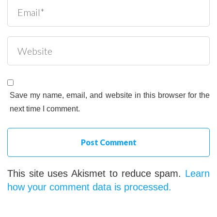
Save my name, email, and website in this browser for the
next time I comment.
This site uses Akismet to reduce spam.
Learn
how your comment data is processed.