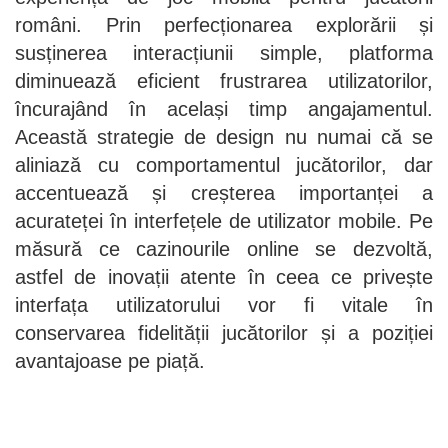
români. Prin perfecționarea explorării și
susținerea interacțiunii simple, platforma
diminuează eficient frustrarea utilizatorilor,
încurajând în același timp angajamentul.
Această strategie de design nu numai că se
aliniază cu comportamentul jucătorilor, dar
accentuează și creșterea importanței a
acurateței în interfețele de utilizator mobile. Pe
măsură ce cazinourile online se dezvoltă,
astfel de inovații atente în ceea ce privește
interfața utilizatorului vor fi vitale în
conservarea fidelității jucătorilor și a poziției
avantajoase pe piață.