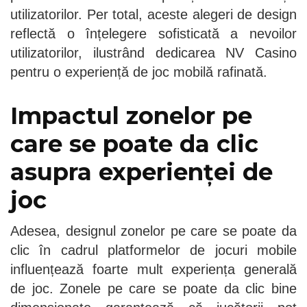
utilizatorilor. Per total, aceste alegeri de design
reflectă o înțelegere sofisticată a nevoilor
utilizatorilor, ilustrând dedicarea NV Casino
pentru o experiență de joc mobilă rafinată.
Impactul zonelor pe
care se poate da clic
asupra experienței de
joc
Adesea, designul zonelor pe care se poate da
clic în cadrul platformelor de jocuri mobile
influențează foarte mult experiența generală
de joc. Zonele pe care se poate da clic bine