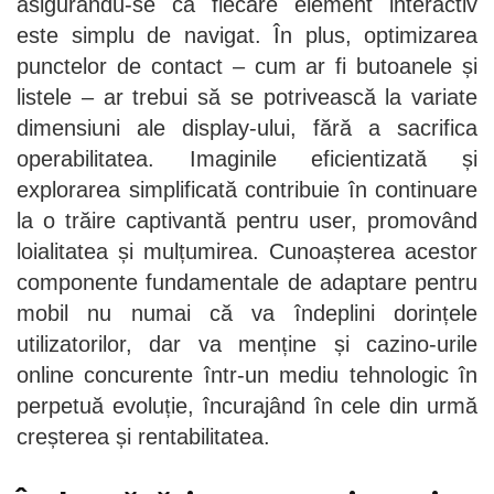
asigurându-se că fiecare element interactiv
este simplu de navigat. În plus, optimizarea
punctelor de contact – cum ar fi butoanele și
listele – ar trebui să se potrivească la variate
dimensiuni ale display-ului, fără a sacrifica
operabilitatea. Imaginile eficientizată și
explorarea simplificată contribuie în continuare
la o trăire captivantă pentru user, promovând
loialitatea și mulțumirea. Cunoașterea acestor
componente fundamentale de adaptare pentru
mobil nu numai că va îndeplini dorințele
utilizatorilor, dar va menține și cazino-urile
online concurente într-un mediu tehnologic în
perpetuă evoluție, încurajând în cele din urmă
creșterea și rentabilitatea.