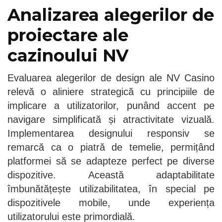
Analizarea alegerilor de
proiectare ale
cazinoului NV
Evaluarea alegerilor de design ale NV Casino
relevă o aliniere strategică cu principiile de
implicare a utilizatorilor, punând accent pe
navigare simplificată și atractivitate vizuală.
Implementarea designului responsiv se
remarcă ca o piatră de temelie, permițând
platformei să se adapteze perfect pe diverse
dispozitive. Această adaptabilitate
îmbunătățește utilizabilitatea, în special pe
dispozitivele mobile, unde experiența
utilizatorului este primordială.