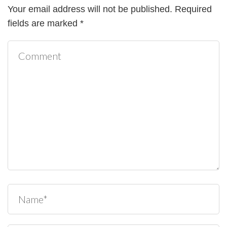
Your email address will not be published.
Required
fields are marked
*