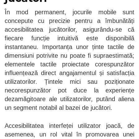
În mod permanent, jocurile mobile sunt
concepute cu precizie pentru a îmbunătăți
accesibilitatea jucătorilor, asigurându-se că
fiecare funcție intuitivă este disponibilă
instantaneu. Importanța unor ținte tactile de
dimensiuni potrivite nu poate fi supraestimată;
elementele tactile proiectate corespunzător
influențează direct angajamentul și satisfacția
utilizatorilor. Țintele mici sau poziționate
necorespunzător pot duce la experiențe
dezamăgitoare ale utilizatorilor, putând aliena
un segment notabil al bazei de jucători.
Accesibilitatea interfeței utilizator joacă, de
asemenea, un rol vital în promovarea unei