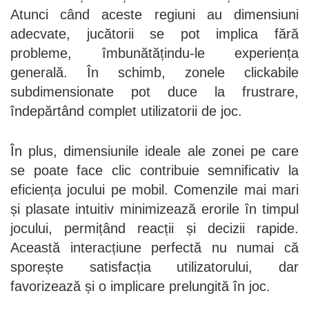
Atunci când aceste regiuni au dimensiuni
adecvate, jucătorii se pot implica fără
probleme, îmbunătățindu-le experiența
generală. În schimb, zonele clickabile
subdimensionate pot duce la frustrare,
îndepărtând complet utilizatorii de joc.
În plus, dimensiunile ideale ale zonei pe care
se poate face clic contribuie semnificativ la
eficiența jocului pe mobil. Comenzile mai mari
și plasate intuitiv minimizează erorile în timpul
jocului, permițând reacții și decizii rapide.
Această interacțiune perfectă nu numai că
sporește satisfacția utilizatorului, dar
favorizează și o implicare prelungită în joc.