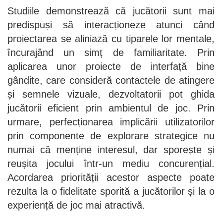
Studiile demonstrează că jucătorii sunt mai
predispuși să interacționeze atunci când
proiectarea se aliniază cu tiparele lor mentale,
încurajând un simț de familiaritate. Prin
aplicarea unor proiecte de interfață bine
gândite, care consideră contactele de atingere
și semnele vizuale, dezvoltatorii pot ghida
jucătorii eficient prin ambientul de joc. Prin
urmare, perfecționarea implicării utilizatorilor
prin componente de explorare strategice nu
numai că menține interesul, dar sporește și
reușita jocului într-un mediu concurențial.
Acordarea priorității acestor aspecte poate
rezulta la o fidelitate sporită a jucătorilor și la o
experiență de joc mai atractivă.