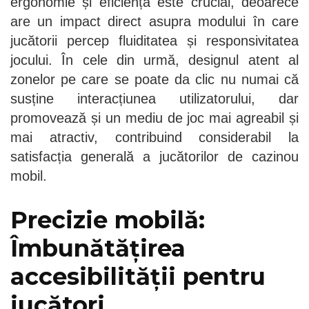
ergonomie și eficiență este crucial, deoarece
are un impact direct asupra modului în care
jucătorii percep fluiditatea și responsivitatea
jocului. În cele din urmă, designul atent al
zonelor pe care se poate da clic nu numai că
susține interacțiunea utilizatorului, dar
promovează și un mediu de joc mai agreabil și
mai atractiv, contribuind considerabil la
satisfacția generală a jucătorilor de cazinou
mobil.
Precizie mobilă:
Îmbunătățirea
accesibilității pentru
jucători