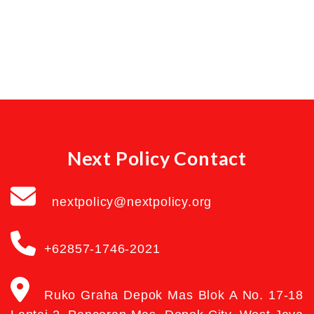
Next Policy Contact
nextpolicy@nextpolicy.org
+62857-1746-2021
Ruko Graha Depok Mas Blok A No. 17-18