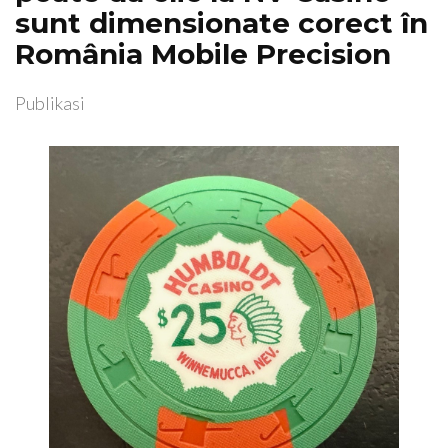
sunt dimensionate corect în
România Mobile Precision
Publikasi