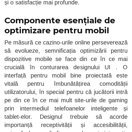
și o satisfacție mai profunde.
Componente esențiale de
optimizare pentru mobil
Pe măsură ce cazino-urile online perseverează
să evolueze, semnificația optimizării pentru
dispozitive mobile se face din ce în ce mai
crucială în conturarea designului UI . O
interfață pentru mobil bine proiectată este
vitală pentru îmbunătățirea comodității
utilizatorului, în special pentru că jucătorii intră
pe din ce în ce mai mult site-urile de gaming
prin intermediul telefoanelor inteligente și
tablet-elor. Designul trebuie să acorde
importanță receptivității și accesibilității,