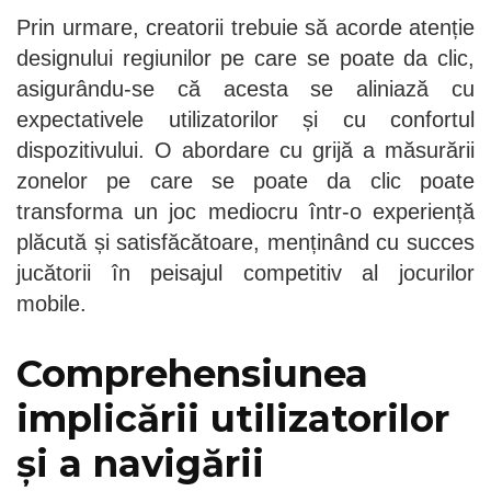
Prin urmare, creatorii trebuie să acorde atenție
designului regiunilor pe care se poate da clic,
asigurându-se că acesta se aliniază cu
expectativele utilizatorilor și cu confortul
dispozitivului. O abordare cu grijă a măsurării
zonelor pe care se poate da clic poate
transforma un joc mediocru într-o experiență
plăcută și satisfăcătoare, menținând cu succes
jucătorii în peisajul competitiv al jocurilor
mobile.
Comprehensiunea
implicării utilizatorilor
și a navigării