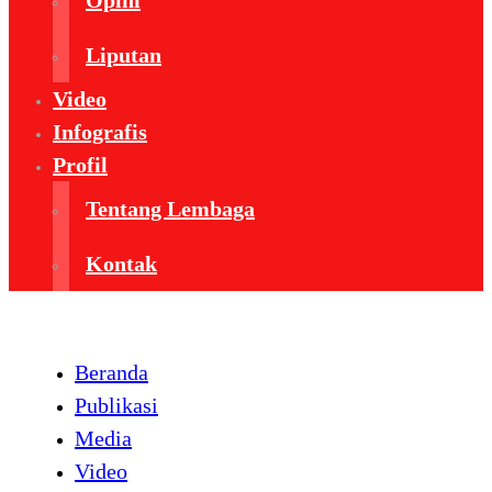
Opini
Liputan
Video
Infografis
Profil
Tentang Lembaga
Kontak
Beranda
Publikasi
Media
Video