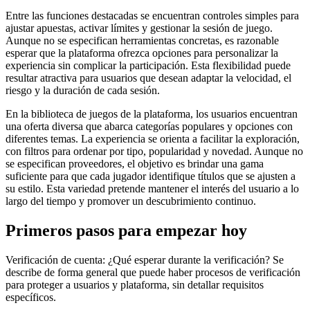
Entre las funciones destacadas se encuentran controles simples para
ajustar apuestas, activar límites y gestionar la sesión de juego.
Aunque no se especifican herramientas concretas, es razonable
esperar que la plataforma ofrezca opciones para personalizar la
experiencia sin complicar la participación. Esta flexibilidad puede
resultar atractiva para usuarios que desean adaptar la velocidad, el
riesgo y la duración de cada sesión.
En la biblioteca de juegos de la plataforma, los usuarios encuentran
una oferta diversa que abarca categorías populares y opciones con
diferentes temas. La experiencia se orienta a facilitar la exploración,
con filtros para ordenar por tipo, popularidad y novedad. Aunque no
se especifican proveedores, el objetivo es brindar una gama
suficiente para que cada jugador identifique títulos que se ajusten a
su estilo. Esta variedad pretende mantener el interés del usuario a lo
largo del tiempo y promover un descubrimiento continuo.
Primeros pasos para empezar hoy
Verificación de cuenta: ¿Qué esperar durante la verificación? Se
describe de forma general que puede haber procesos de verificación
para proteger a usuarios y plataforma, sin detallar requisitos
específicos.