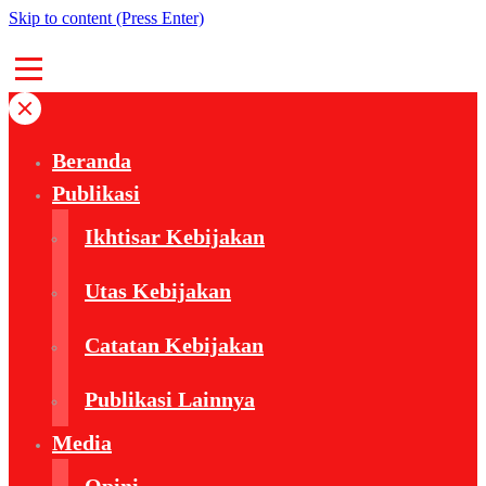
Skip to content (Press Enter)
Beranda
Publikasi
Ikhtisar Kebijakan
Utas Kebijakan
Catatan Kebijakan
Publikasi Lainnya
Media