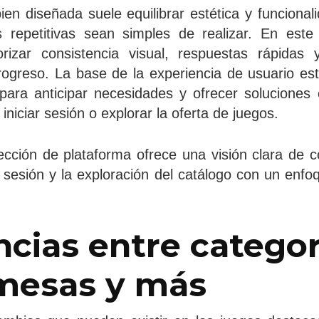
ien diseñada suele equilibrar estética y funcional
 repetitivas sean simples de realizar. En este
rizar consistencia visual, respuestas rápidas 
rogreso. La base de la experiencia de usuario es
para anticipar necesidades y ofrecer soluciones
 iniciar sesión o explorar la oferta de juegos.
cción de plataforma ofrece una visión clara de 
 de sesión y la exploración del catálogo con un enf
ncias entre categor
 mesas y más