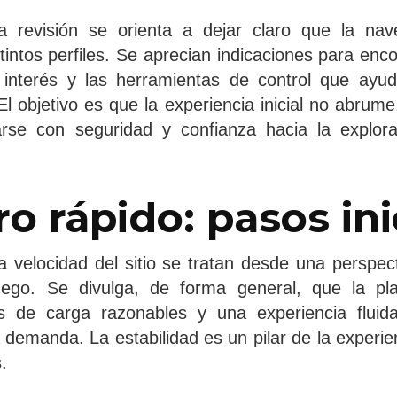
a revisión se orienta a dejar claro que la na
stintos perfiles. Se aprecian indicaciones para enc
 interés y las herramientas de control que ayud
El objetivo es que la experiencia inicial no abrume
tarse con seguridad y confianza hacia la explor
ro rápido: pasos ini
a velocidad del sitio se tratan desde una perspect
uego. Se divulga, de forma general, que la pl
 de carga razonables y una experiencia fluida
demanda. La estabilidad es un pilar de la experie
.