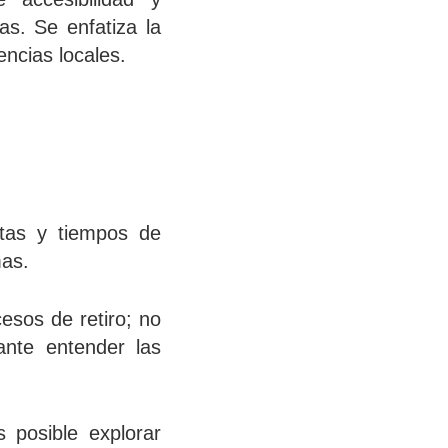
as. Se enfatiza la
encias locales.
stas y tiempos de
mas.
esos de retiro; no
ante entender las
 posible explorar