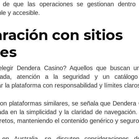
a de que las operaciones se gestionan dentr
le y accesible.
ación con sitios
res
elegir Dendera Casino? Aquellos que buscan un
urada, atención a la seguridad y un catálogo
r la plataforma con responsabilidad y límites claro
on plataformas similares, se señala que Dendera 
ada en la simplicidad y la claridad de navegació
etos, manteniendo el contenido genérico y seguro
 en Australia, se discuten consideraciones de