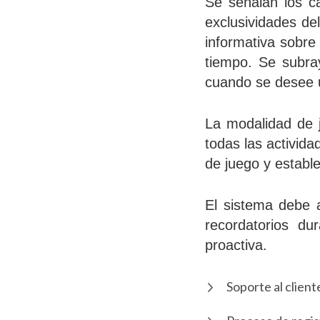
Se señalan los c
exclusividades de
informativa sobre
tiempo. Se subray
cuando se desee 
La modalidad de 
todas las activida
de juego y establ
El sistema debe a
recordatorios du
proactiva.
Soporte al client