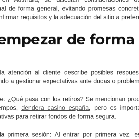
nal de forma general, evitando promesas concret
firmar requisitos y la adecuación del sitio a prefer
empezar de forma
a
a atención al cliente describe posibles respue
ndo a gestionar expectativas ante dudas o proble
e: ¿Qué pasa con los retiros? Se mencionan proc
iempos,
dendera casino españa
, pero es import
ativas para retirar fondos de forma segura.
a primera sesión: Al entrar por primera vez, es