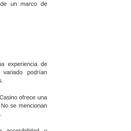
o de un marco de
a experiencia de
 variado podrían
s.
Casino ofrece una
n. No se mencionan
.
 accesibilidad y