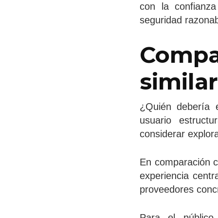
con la confianz
seguridad razonab
Compar
simila
¿Quién debería 
usuario estruct
considerar explora
En comparación c
experiencia centr
proveedores concr
Para el público