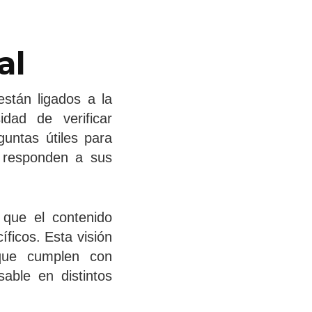
al
stán ligados a la
idad de verificar
untas útiles para
s responden a sus
 que el contenido
ficos. Esta visión
 que cumplen con
able en distintos