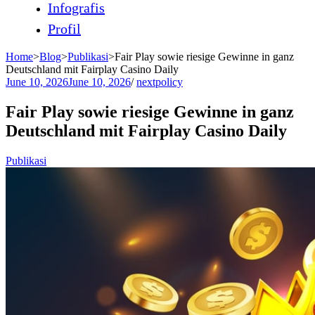
Infografis
Profil
Home
>
Blog
>
Publikasi
>
Fair Play sowie riesige Gewinne in ganz
Deutschland mit Fairplay Casino Daily
June 10, 2026
June 10, 2026
/
nextpolicy
Fair Play sowie riesige Gewinne in ganz
Deutschland mit Fairplay Casino Daily
Publikasi