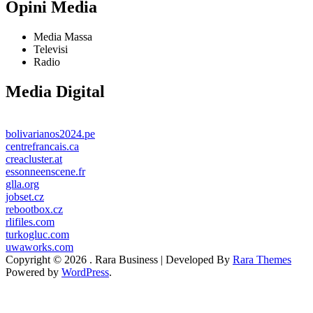
Opini Media
Media Massa
Televisi
Radio
Media Digital
bolivarianos2024.pe
centrefrancais.ca
creacluster.at
essonneenscene.fr
glla.org
jobset.cz
rebootbox.cz
rlifiles.com
turkogluc.com
uwaworks.com
Copyright © 2026
.
Rara Business | Developed By
Rara Themes
Powered by
WordPress
.