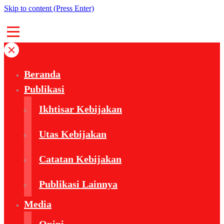
Skip to content (Press Enter)
Beranda
Publikasi
Ikhtisar Kebijakan
Utas Kebijakan
Catatan Kebijakan
Publikasi Lainnya
Media