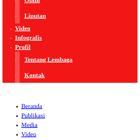
Opini
Liputan
Video
Infografis
Profil
Tentang Lembaga
Kontak
Beranda
Publikasi
Media
Video