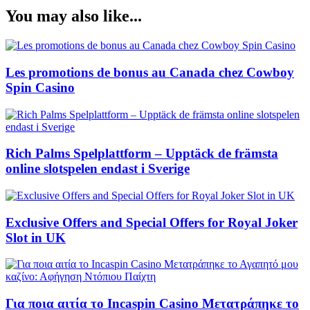
You may also like...
Les promotions de bonus au Canada chez Cowboy
Spin Casino
Rich Palms Spelplattform – Upptäck de främsta
online slotspelen endast i Sverige
Exclusive Offers and Special Offers for Royal Joker
Slot in UK
Για ποια αιτία το Incaspin Casino Μετατράπηκε το