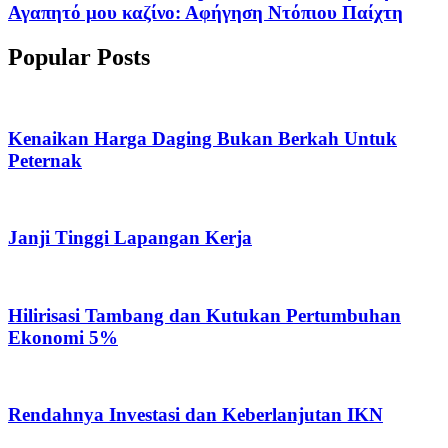
Αγαπητό μου καζίνο: Αφήγηση Ντόπιου Παίχτη
Popular Posts
Kenaikan Harga Daging Bukan Berkah Untuk
Peternak
Janji Tinggi Lapangan Kerja
Hilirisasi Tambang dan Kutukan Pertumbuhan
Ekonomi 5%
Rendahnya Investasi dan Keberlanjutan IKN