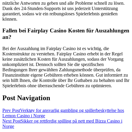
nützliche Antworten zu geben und alle Probleme schnell zu lösen.
Dank des 24-Stunden-Supports ist uns jederzeit Unterstützung
garantiert, sodass wir ein reibungsloses Spielerlebnis genießen
können.
Fallen bei Fairplay Casino Kosten für Auszahlungen
an?
Bei der Auszahlung im Fairplay Casino ist es wichtig, die
Kostenstruktur zu verstehen. Fairplay Casino erhebt in der Regel
keine zusätzlichen Kosten für Auszahlungen, sodass der Vorgang
unkompliziert ist. Dennoch sollten Sie die spezifischen
Bedingungen Ihrer gewählten Zahlungsmethode überprüfen, da
Finanzinstitute eigene Gebühren erheben können. Gut informiert zu
sein hilft Ihnen, die Kontrolle über Ihr Guthaben zu behalten und Ihr
Spielerlebnis ohne überraschende Gebühren zu optimieren.
Post Navigation
Prev Post
Verktøy for ansvarlig gambling og spillerbeskyttelse hos
Lemon Casino i Norge
Next Post
Sikker og rettferdig spilling på nett med Bizza Casino i
Norge