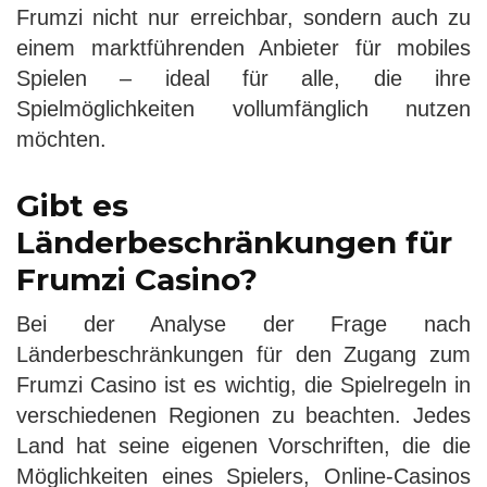
Frumzi nicht nur erreichbar, sondern auch zu
einem marktführenden Anbieter für mobiles
Spielen – ideal für alle, die ihre
Spielmöglichkeiten vollumfänglich nutzen
möchten.
Gibt es
Länderbeschränkungen für
Frumzi Casino?
Bei der Analyse der Frage nach
Länderbeschränkungen für den Zugang zum
Frumzi Casino ist es wichtig, die Spielregeln in
verschiedenen Regionen zu beachten. Jedes
Land hat seine eigenen Vorschriften, die die
Möglichkeiten eines Spielers, Online-Casinos