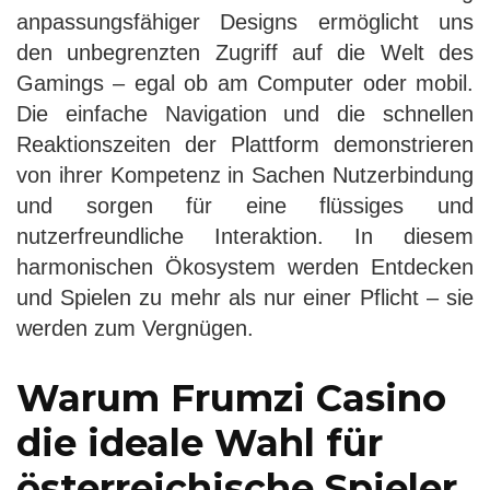
anpassungsfähiger Designs ermöglicht uns
den unbegrenzten Zugriff auf die Welt des
Gamings – egal ob am Computer oder mobil.
Die einfache Navigation und die schnellen
Reaktionszeiten der Plattform demonstrieren
von ihrer Kompetenz in Sachen Nutzerbindung
und sorgen für eine flüssiges und
nutzerfreundliche Interaktion. In diesem
harmonischen Ökosystem werden Entdecken
und Spielen zu mehr als nur einer Pflicht – sie
werden zum Vergnügen.
Warum Frumzi Casino
die ideale Wahl für
österreichische Spieler