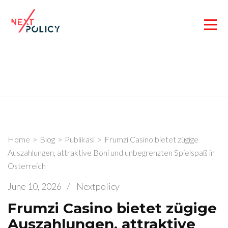
Skip
to
content
(Press
Enter)
Home
>
Blog
>
Publikasi
>
Frumzi Casino bietet zügige
Auszahlungen, attraktive Boni und unbegrenzten Spielspaß in
Österreich
June 10, 2026
/
Nextpolicy
Frumzi Casino bietet zügige
Auszahlungen, attraktive