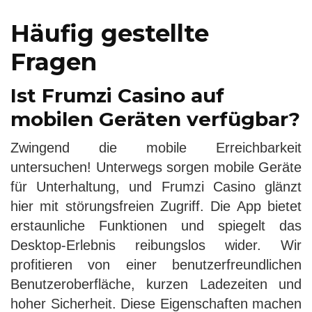
Häufig gestellte
Fragen
Ist Frumzi Casino auf
mobilen Geräten verfügbar?
Zwingend die mobile Erreichbarkeit
untersuchen! Unterwegs sorgen mobile Geräte
für Unterhaltung, und Frumzi Casino glänzt
hier mit störungsfreien Zugriff. Die App bietet
erstaunliche Funktionen und spiegelt das
Desktop-Erlebnis reibungslos wider. Wir
profitieren von einer benutzerfreundlichen
Benutzeroberfläche, kurzen Ladezeiten und
hoher Sicherheit. Diese Eigenschaften machen