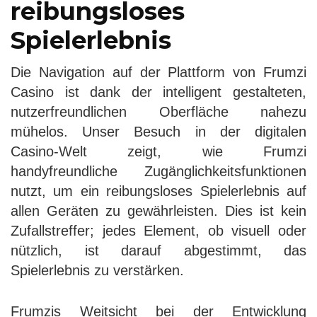
reibungsloses
Spielerlebnis
Die Navigation auf der Plattform von Frumzi
Casino ist dank der intelligent gestalteten,
nutzerfreundlichen Oberfläche nahezu
mühelos. Unser Besuch in der digitalen
Casino-Welt zeigt, wie Frumzi
handyfreundliche Zugänglichkeitsfunktionen
nutzt, um ein reibungsloses Spielerlebnis auf
allen Geräten zu gewährleisten. Dies ist kein
Zufallstreffer; jedes Element, ob visuell oder
nützlich, ist darauf abgestimmt, das
Spielerlebnis zu verstärken.
Frumzis Weitsicht bei der Entwicklung