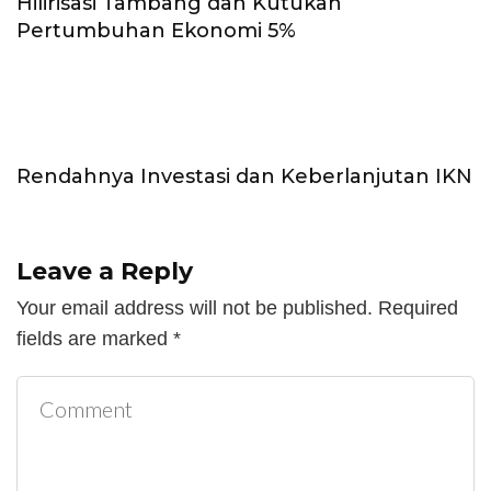
Hilirisasi Tambang dan Kutukan
Pertumbuhan Ekonomi 5%
Rendahnya Investasi dan Keberlanjutan IKN
Leave a Reply
Your email address will not be published.
Required
fields are marked
*