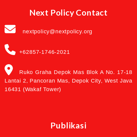
Next Policy Contact
nextpolicy@nextpolicy.org
+62857-1746-2021
Ruko Graha Depok Mas Blok A No. 17-18
Lantai 2, Pancoran Mas, Depok City, West Java
16431 (Wakaf Tower)
Publikasi