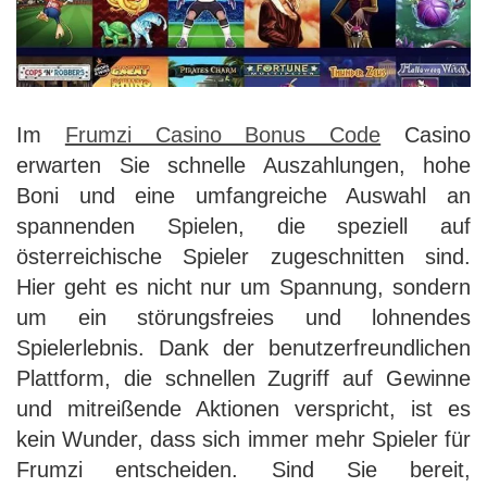
Im
Frumzi Casino Bonus Code
Casino
erwarten Sie schnelle Auszahlungen, hohe
Boni und eine umfangreiche Auswahl an
spannenden Spielen, die speziell auf
österreichische Spieler zugeschnitten sind.
Hier geht es nicht nur um Spannung, sondern
um ein störungsfreies und lohnendes
Spielerlebnis. Dank der benutzerfreundlichen
Plattform, die schnellen Zugriff auf Gewinne
und mitreißende Aktionen verspricht, ist es
kein Wunder, dass sich immer mehr Spieler für
Frumzi entscheiden. Sind Sie bereit,