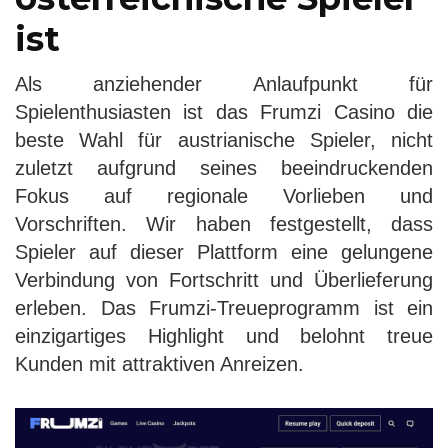
ist
Als anziehender Anlaufpunkt für
Spielenthusiasten ist das Frumzi Casino die
beste Wahl für austrianische Spieler, nicht
zuletzt aufgrund seines beeindruckenden
Fokus auf regionale Vorlieben und
Vorschriften. Wir haben festgestellt, dass
Spieler auf dieser Plattform eine gelungene
Verbindung von Fortschritt und Überlieferung
erleben. Das Frumzi-Treueprogramm ist ein
einzigartiges Highlight und belohnt treue
Kunden mit attraktiven Anreizen.