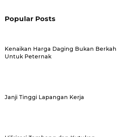
Popular Posts
Kenaikan Harga Daging Bukan Berkah
Untuk Peternak
Janji Tinggi Lapangan Kerja