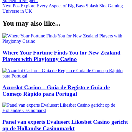
Spielen in Belgien.
Next Post
Explore Every Aspect of Big Bass Splash Slot Gaming
Universe in UK
You may also like...
Where Your Fortune Finds You for New Zealand
Players with Playjonny Casino
Azurslot Casino – Guia de Registo e Guia de
Começo Rápido para Portugal
Panel van experts Evalueert Likesbet Casino gericht
op de Hollandse Casinomarkt