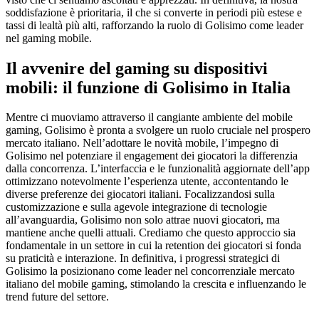
soddisfazione è prioritaria, il che si converte in periodi più estese e
tassi di lealtà più alti, rafforzando la ruolo di Golisimo come leader
nel gaming mobile.
Il avvenire del gaming su dispositivi
mobili: il funzione di Golisimo in Italia
Mentre ci muoviamo attraverso il cangiante ambiente del mobile
gaming, Golisimo è pronta a svolgere un ruolo cruciale nel prospero
mercato italiano. Nell’adottare le novità mobile, l’impegno di
Golisimo nel potenziare il engagement dei giocatori la differenzia
dalla concorrenza. L’interfaccia e le funzionalità aggiornate dell’app
ottimizzano notevolmente l’esperienza utente, accontentando le
diverse preferenze dei giocatori italiani. Focalizzandosi sulla
customizzazione e sulla agevole integrazione di tecnologie
all’avanguardia, Golisimo non solo attrae nuovi giocatori, ma
mantiene anche quelli attuali. Crediamo che questo approccio sia
fondamentale in un settore in cui la retention dei giocatori si fonda
su praticità e interazione. In definitiva, i progressi strategici di
Golisimo la posizionano come leader nel concorrenziale mercato
italiano del mobile gaming, stimolando la crescita e influenzando le
trend future del settore.