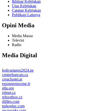
Ikhtisar Kebijakan
Utas Kebijakan
Catatan Kebijakan
Publikasi Lainnya
Opini Media
Media Massa
Televisi
Radio
Media Digital
bolivarianos2024.pe
centrefrancais.ca
creacluster.at
essonneenscene.fr
glla.org
jobset.cz
rebootbox.cz
rlifiles.com
turkogluc.com
uwaworks.com