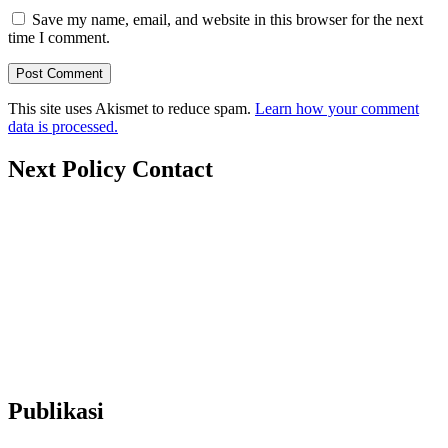
Save my name, email, and website in this browser for the next
time I comment.
This site uses Akismet to reduce spam.
Learn how your comment
data is processed.
Next Policy Contact
nextpolicy@nextpolicy.org
+62857-1746-2021
Ruko Graha Depok Mas Blok A No. 17-18 Lantai 2, Pancoran
Mas, Depok City, West Java 16431 (Wakaf Tower)
Publikasi