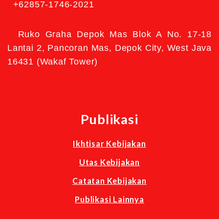
+62857-1746-2021
Ruko Graha Depok Mas Blok A No. 17-18
Lantai 2, Pancoran Mas, Depok City, West Java
16431 (Wakaf Tower)
Publikasi
Ikhtisar Kebijakan
Utas Kebijakan
Catatan Kebijakan
Publikasi Lainnya