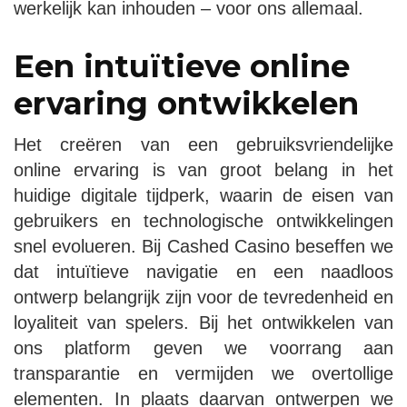
werkelijk kan inhouden – voor ons allemaal.
Een intuïtieve online
ervaring ontwikkelen
Het creëren van een gebruiksvriendelijke
online ervaring is van groot belang in het
huidige digitale tijdperk, waarin de eisen van
gebruikers en technologische ontwikkelingen
snel evolueren. Bij Cashed Casino beseffen we
dat intuïtieve navigatie en een naadloos
ontwerp belangrijk zijn voor de tevredenheid en
loyaliteit van spelers. Bij het ontwikkelen van
ons platform geven we voorrang aan
transparantie en vermijden we overtollige
elementen. In plaats daarvan ontwerpen we