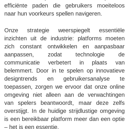
efficiënte paden die gebruikers moeiteloos
naar hun voorkeurs spellen navigeren.
Onze strategie weerspiegelt essentiële
inzichten uit de industrie: platforms moeten
zich constant ontwikkelen en aanpasbaar
aanpassen, zodat technologie de
communicatie verbetert in plaats van
belemmert. Door in te spelen op innovatieve
designtrends en gebruikersanalyse te
toepassen, zorgen we ervoor dat onze online
omgeving niet alleen aan de verwachtingen
van spelers beantwoordt, maar deze zelfs
overstijgt. In de huidige strijdlustige omgeving
is een bereikbaar platform meer dan een optie
– het is een essentie.