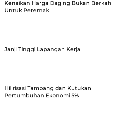
Kenaikan Harga Daging Bukan Berkah
Untuk Peternak
Janji Tinggi Lapangan Kerja
Hilirisasi Tambang dan Kutukan
Pertumbuhan Ekonomi 5%