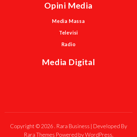
Opini Media
Media Massa
Televisi
Radio
Media Digital
Copyright © 2026
.
Rara Business | Developed By
Rara Themes
Powered by
WordPress
.