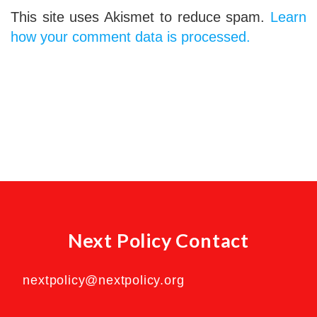
This site uses Akismet to reduce spam.
Learn
how your comment data is processed.
Next Policy Contact
nextpolicy@nextpolicy.org