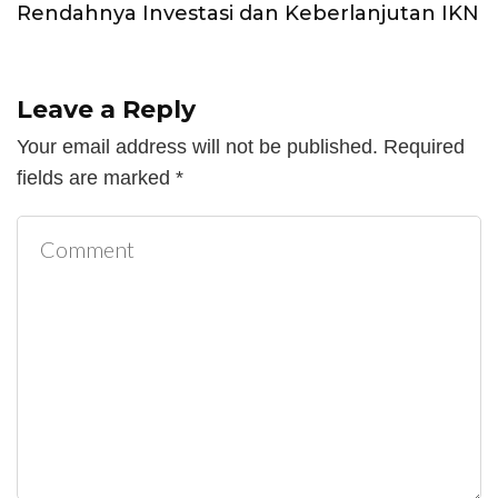
Rendahnya Investasi dan Keberlanjutan IKN
Leave a Reply
Your email address will not be published.
Required
fields are marked
*