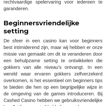
rechtvaardige spelervaring voor iedereen te
garanderen.
Beginnersvriendelijke
setting
De sfeer in een casino kan voor beginners
best intimiderend zijn, maar wij hebben er onze
missie van gemaakt om dit te veranderen door
een behulpzame setting te ontwikkelen die
gokkers van alle niveau’s ontvangt. In een
wereld waar ervaren gokkers zelfverzekerd
overkomen, is het essentieel om beginners tips
te bieden die hen op een begrijpelijke wijze in
de omgeving van de games introduceren. Bij
Cashed Casino hebben we gebruiksvriendelijke