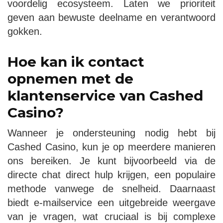
voordelig ecosysteem. Laten we prioriteit
geven aan bewuste deelname en verantwoord
gokken.
Hoe kan ik contact
opnemen met de
klantenservice van Cashed
Casino?
Wanneer je ondersteuning nodig hebt bij
Cashed Casino, kun je op meerdere manieren
ons bereiken. Je kunt bijvoorbeeld via de
directe chat direct hulp krijgen, een populaire
methode vanwege de snelheid. Daarnaast
biedt e-mailservice een uitgebreide weergave
van je vragen, wat cruciaal is bij complexe