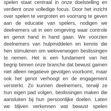
spelen staat centraal in onze doelstelling en
verdient onze volledige focus. Door het inzicht
over spelen te vergroten en voorrang te geven
aan de educatie van spelers, nodigen we
deelnemers uit in een omgeving waar controle
en genot hand in hand gaan. We voorzien
deelnemers van hulpmiddelen en kennis die
hen stimuleren om weloverwogen beslissingen
te nemen. Het is een fundament van het
begrip binnen onze branche dat bewust gamen
niet alleen negatieve gevolgen voorkomt, maar
ook het genot verhoogt en de engagement
versterkt. Zo kunnen deelnemers, terwijl ze
hun eigen pad volgen, beslissingen maken die
aansluiten bij hun persoonlijke doelen. Laten
we blijven verkennen wat bewust spelen