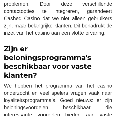
problemen. Door deze verschillende
contactopties te integreren, garandeert
Cashed Casino dat we niet alleen gebruikers
zijn, maar belangrijke klanten. Dit benadrukt de
inzet van het casino aan een vlotte ervaring.
Zijn er
beloningsprogramma’s
beschikbaar voor vaste
klanten?
We hebben het programma van het casino
onderzocht en veel spelers vragen vaak naar
loyaliteitsprogramma’s. Goed nieuws: er zijn
beloningsvoordelen beschikbaar die
interessante voordelen bieden aan vaste