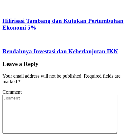
Hilirisasi Tambang dan Kutukan Pertumbuhan
Ekonomi 5%
Rendahnya Investasi dan Keberlanjutan IKN
Leave a Reply
Your email address will not be published.
Required fields are
marked
*
Comment