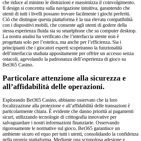
che riduce al minimo le distrazioni e massimizza il coinvolgimento.
Il design si concentra sulla navigazione intuitiva, garantendo che
utenti di tutti i livelli possano trovare facilmente i giochi preferiti.
Ciò che distingue questa piattaforma è la sua elevata compatibilità
con i dispositivi mobili, che consente agli utenti di godere della
stessa esperienza fluida sia su smartphone che su computer desktop.
La nostra analisi ha verificato che l’interfaccia utente non è
progettata solo per l’estetica, ma anche per l’efficienza. Sia i
principianti che i giocatori esperti scopriranno la funzionalità
dell’interfaccia studiata appositamente per offrire un accesso senza
ostacoli, agevolando la padronanza dell’esperienza di gioco su
Bet365 Casino.
Particolare attenzione alla sicurezza e
all’affidabilità delle operazioni.
Esplorando Bet365 Casino, abbiamo osservato che la loro
focalizzazione alla protezione e all’affidabilità delle transazioni è
particolarmente chiara. È evidente che danno priorità ai pagamenti
sicuri, utilizzando tecnologie di crittografia innovative per
salvaguardare i nostri informazioni finanziarie. Osservando
rigorosamente le normative sul gioco, Bet365 garantisce un
ambiente sicuro ed equo per tutti i utenti, consolidando la confidenza
nella propria piattaforma. Mediante una scrupolosa adesione e