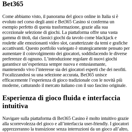
Bet365
Come abbiamo visto, il panorama del gioco online in Italia si è
evoluto nel corso degli anni e Bet365 Casino si conferma un
esempio perfetto di questa trasformazione, grazie alla sua
eccezionale selezione di giochi. La piattaforma offre una vasta
gamma di titoli, dai classici giochi da tavolo come blackjack e
roulette alle emozionanti video slot, caratterizzate da temi e grafiche
accattivanti. Questo portfolio variegato è strategicamente pensato per
aumentare il coinvolgimento dei giocatori, soddisfacendo le diverse
preferenze di ognuno. L’introduzione regolare di nuovi giochi
garantisce un’esperienza sempre nuova e entusiasmante,
mantenendo vivo l’interesse sia dei giocatori esperti che dei neofiti.
Focalizzandosi su una selezione accurata, Bet365 unisce
efficacemente l’esperienza di gioco tradizionale con le novità più
moderne, catturando il mercato italiano con il suo fascino originale.
Esperienza di gioco fluida e interfaccia
intuitiva
Navigare sulla piattaforma di Bet365 Casino è molto intuitivo grazie
alla scorrevolezza del gioco e all’interfaccia user-friendly. I giocatori
apprezzeranno la transizione senza interruzioni da un gioco all’altro,