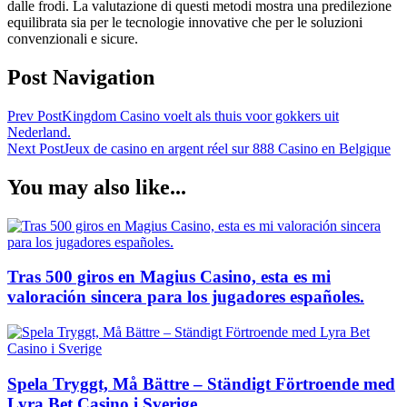
dalle frodi. La valutazione di questi metodi mostra una predilezione
equilibrata sia per le tecnologie innovative che per le soluzioni
convenzionali e sicure.
Post Navigation
Prev Post
Kingdom Casino voelt als thuis voor gokkers uit
Nederland.
Next Post
Jeux de casino en argent réel sur 888 Casino en Belgique
You may also like...
Tras 500 giros en Magius Casino, esta es mi
valoración sincera para los jugadores españoles.
Spela Tryggt, Må Bättre – Ständigt Förtroende med
Lyra Bet Casino i Sverige