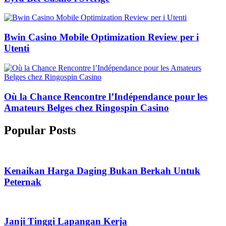
Bwin Casino Mobile Optimization Review per i
Utenti
Où la Chance Rencontre l’Indépendance pour les
Amateurs Belges chez Ringospin Casino
Popular Posts
Kenaikan Harga Daging Bukan Berkah Untuk
Peternak
Janji Tinggi Lapangan Kerja