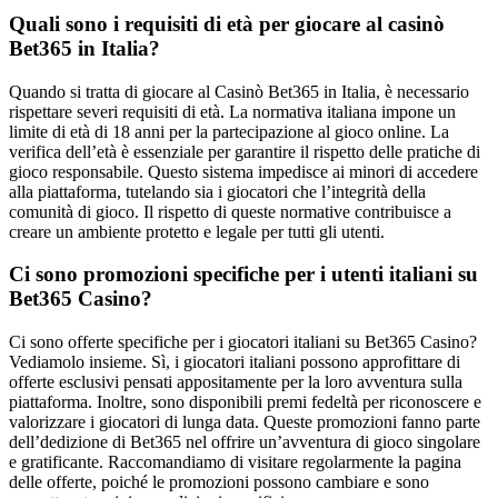
Quali sono i requisiti di età per giocare al casinò
Bet365 in Italia?
Quando si tratta di giocare al Casinò Bet365 in Italia, è necessario
rispettare severi requisiti di età. La normativa italiana impone un
limite di età di 18 anni per la partecipazione al gioco online. La
verifica dell’età è essenziale per garantire il rispetto delle pratiche di
gioco responsabile. Questo sistema impedisce ai minori di accedere
alla piattaforma, tutelando sia i giocatori che l’integrità della
comunità di gioco. Il rispetto di queste normative contribuisce a
creare un ambiente protetto e legale per tutti gli utenti.
Ci sono promozioni specifiche per i utenti italiani su
Bet365 Casino?
Ci sono offerte specifiche per i giocatori italiani su Bet365 Casino?
Vediamolo insieme. Sì, i giocatori italiani possono approfittare di
offerte esclusivi pensati appositamente per la loro avventura sulla
piattaforma. Inoltre, sono disponibili premi fedeltà per riconoscere e
valorizzare i giocatori di lunga data. Queste promozioni fanno parte
dell’dedizione di Bet365 nel offrire un’avventura di gioco singolare
e gratificante. Raccomandiamo di visitare regolarmente la pagina
delle offerte, poiché le promozioni possono cambiare e sono