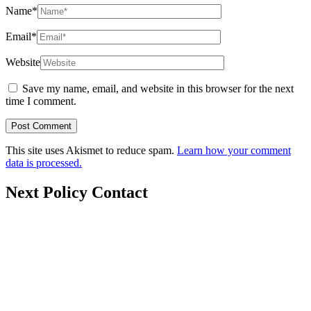
Name
*
Email
*
Website
Save my name, email, and website in this browser for the next
time I comment.
This site uses Akismet to reduce spam.
Learn how your comment
data is processed.
Next Policy Contact
nextpolicy@nextpolicy.org
+62857-1746-2021