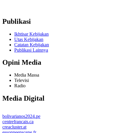
Ruko Graha Depok Mas Blok A No. 17-18 Lantai 2, Pancoran
Mas, Depok City, West Java 16431 (Wakaf Tower)
Publikasi
Ikhtisar Kebijakan
Utas Kebijakan
Catatan Kebijakan
Publikasi Lainnya
Opini Media
Media Massa
Televisi
Radio
Media Digital
bolivarianos2024.pe
centrefrancais.ca
creacluster.at
essonneenscene.fr