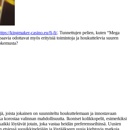
ttps://kingmaker-casino.eu/fi-fi/
. Tunnettujen pelien, kuten “Mega
ipaavia odottavat myös erityisiä toimintoja ja houkuttelevia suuren
kokemusta?
ejä, joista jokainen on suunniteltu houkuttelemaan ja innostavaan
oka korostaa valinnan mahdollisuutta. Ikoniset kolikkopelit, esimerkiksi
kaikki löytävät jotain, joka vastaa heidän preferensseihinsä. Uusien
 etsiessä suosikkipelejään ja löytääkseen uusia kiehtovia matkoja.