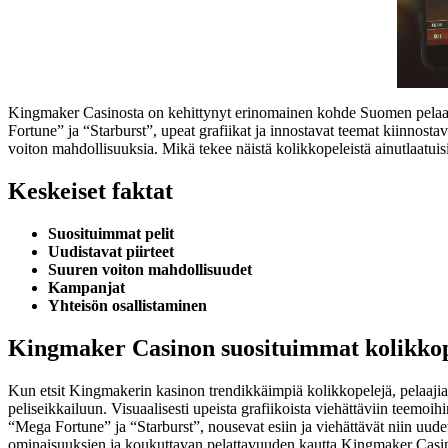
Kingmaker Casinosta on kehittynyt erinomainen kohde Suomen pelaajil
Fortune” ja “Starburst”, upeat grafiikat ja innostavat teemat kiinnosta
voiton mahdollisuuksia. Mikä tekee näistä kolikkopeleistä ainutlaatuis
Keskeiset faktat
Suosituimmat pelit
Uudistavat piirteet
Suuren voiton mahdollisuudet
Kampanjat
Yhteisön osallistaminen
Kingmaker Casinon suosituimmat kolikkop
Kun etsit Kingmakerin kasinon trendikkäimpiä kolikkopelejä, pelaajia k
peliseikkailuun. Visuaalisesti upeista grafiikoista viehättäviin teemoih
“Mega Fortune” ja “Starburst”, nousevat esiin ja viehättävät niin uudet
ominaisuuksien ja koukuttavan pelattavuuden kautta Kingmaker Casino u