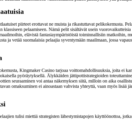
laatuisia
aatuiset piirteet erottavat ne muista ja rikastuttavat pelikokemusta. Pe
an klassiseen pelaamiseen. Nämä pelit sisältävät usein vuorovaikutteisia
in maailmoihin, elävistä fantasiaympäristöistä toiminnallisiin matkoihi
a ja vetää suomalaisia pelaajia syventymään maailmaan, jossa vapaus j
a
ikokemusta, Kingmaker Casino tarjoaa voittomahdollisuuksia, joita ei ka
 jokaisella pyöräytyksellä. Älykkäiden jättipottistrategioiden toteuttam
tipottien seuraaminen voi antaa näkemyksen siitä, milloin on aika osalli
tavan omaksuminen ei ainoastaan vahvista yhteyttä, vaan myös lisää jänn
si
ajien tulisi miettiä strategisten lähestymistapojen käyttöönottoa, jotka 