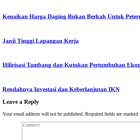
Kenaikan Harga Daging Bukan Berkah Untuk Peter
Janji Tinggi Lapangan Kerja
Hilirisasi Tambang dan Kutukan Pertumbuhan Ek
Rendahnya Investasi dan Keberlanjutan IKN
Leave a Reply
Your email address will not be published.
Required fields are marked