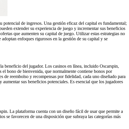
 potencial de ingresos. Una gestión eficaz del capital es fundamental;
s, pueden extender su experiencia de juego y incrementar sus beneficios
rtas que aumenten su capital de juego. Utilizar estas estrategias no
 adoptan enfoques rigurosos en la gestión de su capital y se
a beneficio del jugador. Los casinos en línea, incluido Oscarspin,
 es el bono de bienvenida, que normalmente contiene bonos por
iones de reembolso y recompensas por fidelidad, cada uno diseñado para
y aumentar sus beneficios potenciales. Es esencial que los jugadores
in. La plataforma cuenta con un diseño fácil de usar que permite a
arios se favorecen de una disposición que subraya las categorías más