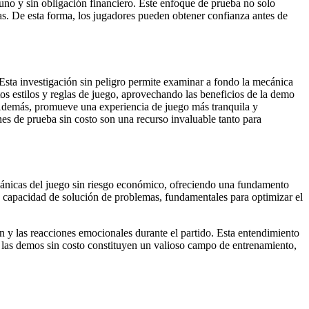
guno y sin obligación financiero. Este enfoque de prueba no solo
as. De esta forma, los jugadores pueden obtener confianza antes de
 Esta investigación sin peligro permite examinar a fondo la mecánica
ntos estilos y reglas de juego, aprovechando las beneficios de la demo
l. Además, promueve una experiencia de juego más tranquila y
nes de prueba sin costo son una recurso invaluable tanto para
cánicas del juego sin riesgo económico, ofreciendo una fundamento
la capacidad de solución de problemas, fundamentales para optimizar el
ión y las reacciones emocionales durante el partido. Esta entendimiento
n, las demos sin costo constituyen un valioso campo de entrenamiento,