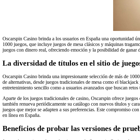
Oscarspin Casino brinda a los usuarios en España una oportunidad ún
1000 juegos, que incluye juegos de mesa clásicos y máquinas tragamone
juegos con dinero real, ofreciendo emoción y la posibilidad de ganar 
La diversidad de títulos en el sitio de jueg
Oscarspin Casino brinda una impresionante selección de más de 1000 tí
de alternativas, desde juegos tradicionales de mesa como el blackjack
entretenimiento sencillo como a usuarios avanzados que buscan retos t
Aparte de los juegos tradicionales de casino, Oscarspin ofrece juegos
también renueva periódicamente su catálogo con nuevos títulos y caract
juegos que mejor se adapten a sus preferencias. Este compromiso con o
en línea en España.
Beneficios de probar las versiones de prue