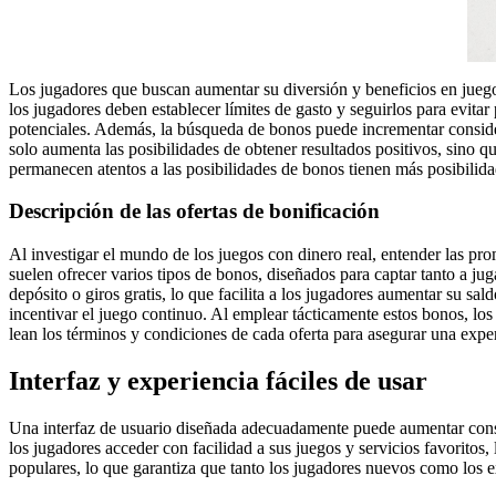
Los jugadores que buscan aumentar su diversión y beneficios en juegos
los jugadores deben establecer límites de gasto y seguirlos para evitar
potenciales. Además, la búsqueda de bonos puede incrementar consider
solo aumenta las posibilidades de obtener resultados positivos, sino q
permanecen atentos a las posibilidades de bonos tienen más posibilida
Descripción de las ofertas de bonificación
Al investigar el mundo de los juegos con dinero real, entender las pr
suelen ofrecer varios tipos de bonos, diseñados para captar tanto a
depósito o giros gratis, lo que facilita a los jugadores aumentar su 
incentivar el juego continuo. Al emplear tácticamente estos bonos, lo
lean los términos y condiciones de cada oferta para asegurar una exp
Interfaz y experiencia fáciles de usar
Una interfaz de usuario diseñada adecuadamente puede aumentar consi
los jugadores acceder con facilidad a sus juegos y servicios favoritos
populares, lo que garantiza que tanto los jugadores nuevos como los