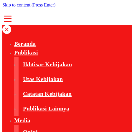
Skip to content (Press Enter)
Beranda
Publikasi
Ikhtisar Kebijakan
Utas Kebijakan
Catatan Kebijakan
Publikasi Lainnya
Media