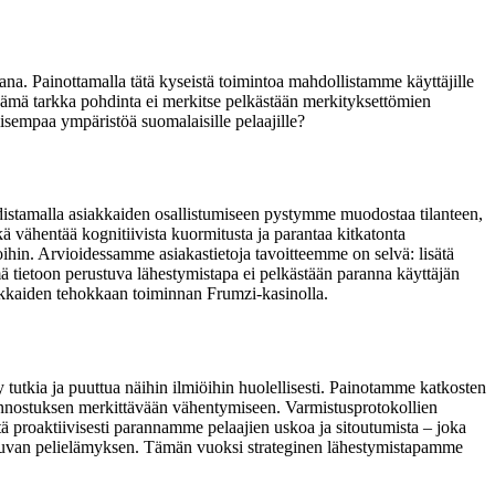
na. Painottamalla tätä kyseistä toimintoa mahdollistamme käyttäjille
Tämä tarkka pohdinta ei merkitse pelkästään merkityksettömien
isempaa ympäristöä suomalaisille pelaajille?
ohdistamalla asiakkaiden osallistumiseen pystymme muodostaa tilanteen,
ikä vähentää kognitiivista kuormitusta ja parantaa kitkatonta
oihin. Arvioidessamme asiakastietoja tavoitteemme on selvä: lisätä
mä tietoon perustuva lähestymistapa ei pelkästään paranna käyttäjän
iakkaiden tehokkaan toiminnan Frumzi-kasinolla.
 tutkia ja puuttua näihin ilmiöihin huolellisesti. Painotamme katkosten
kiinnostuksen merkittävään vähentymiseen. Varmistusprotokollien
tä proaktiivisesti parannamme pelaajien uskoa ja sitoutumista – joka
sujuvan pelielämyksen. Tämän vuoksi strateginen lähestymistapamme