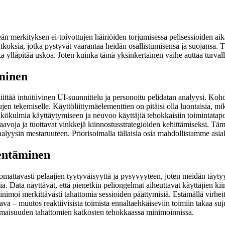
 merkityksen ei-toivottujen häiriöiden torjumisessa pelisessioiden aika
oksia, jotka pystyvät vaarantaa heidän osallistumisensa ja suojansa. 
ylläpitää uskoa. Joten kuinka tämä yksinkertainen vaihe auttaa turvall
minen
iittää intuitiivinen UI-suunnittelu ja personoitu pelidatan analyysi. K
ujen tekemiselle. Käyttöliittymäelementtien on pitäisi olla luontaisia, m
näkökulmia käyttäytymiseen ja neuvoo käyttäjiä tehokkaisiin toimintatap
kaavoja ja tuottavat vinkkejä kiinnostusstrategioiden kehittämiseksi. Tä
analyysin mestaruuteen. Priorisoimalla tällaisia osia mahdollistamme as
hentäminen
mattavasti pelaajien tyytyväisyyttä ja pysyvyyteen, joten meidän täytyy
sia. Data näyttävät, että pienetkin peliongelmat aiheuttavat käyttäjien 
minimoi merkittävästi tahattomia sessioiden päättymisiä. Estämällä virhei
va – muutos reaktiivisista toimista ennaltaehkäiseviin toimiin takaa 
omaisuuden tahattomien katkosten tehokkaassa minimoinnissa.