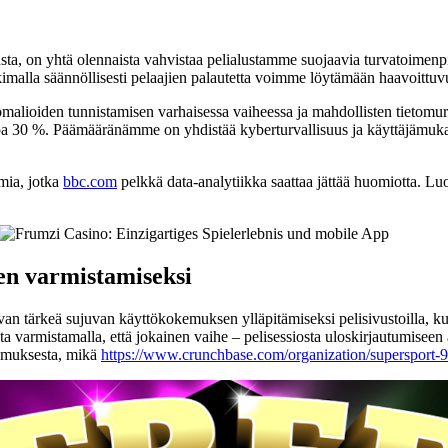
a, on yhtä olennaista vahvistaa pelialustamme suojaavia turvatoimenpit
kimalla säännöllisesti pelaajien palautetta voimme löytämään haavoittuv
malioiden tunnistamisen varhaisessa vaiheessa ja mahdollisten tietomur
öä jopa 30 %. Päämääränämme on yhdistää kyberturvallisuus ja käyttäjäm
lmia, jotka
bbc.com
pelkkä data-analytiikka saattaa jättää huomiotta. L
en varmistamiseksi
an tärkeä sujuvan käyttökokemuksen ylläpitämiseksi pelisivustoilla, kut
sta varmistamalla, että jokainen vaihe – pelisessiosta uloskirjautumisee
kemuksesta, mikä
https://www.crunchbase.com/organization/supersport-9