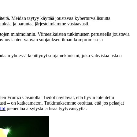
eitä. Meidän täytyy käyttää joustavaa kyberturvallisuutta
uuksia ja parantaa järjestelmiämme vastaavasti.
tojen minimoinnin. Viimeaikaisten tutkimusten perusteella joustavia
ukavuus taaten vahvan suojauksen ilman kompromisseja
uodaan yhdessä kehittynyt suojamekanismi, joka vahvistaa uskoa
en Frumzi Casinolla. Tiedot näyttävät, että hyvin toteutettu
n asti – on katkeamaton. Tutkimuksemme osoittaa, että jos pelaajat
fbf
pienentää ärsytystä ja lisää tyytyväisyyttä.