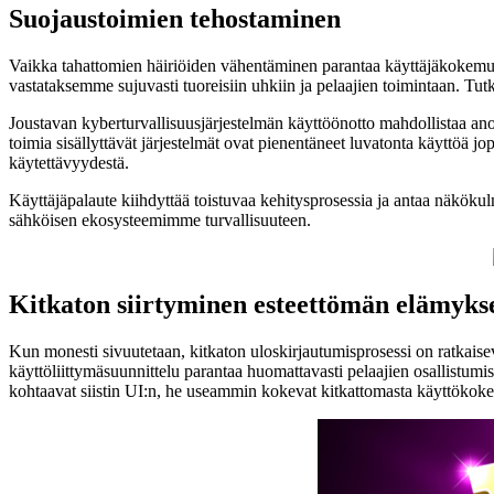
Suojaustoimien tehostaminen
Vaikka tahattomien häiriöiden vähentäminen parantaa käyttäjäkokemust
vastataksemme sujuvasti tuoreisiin uhkiin ja pelaajien toimintaan. Tut
Joustavan kyberturvallisuusjärjestelmän käyttöönotto mahdollistaa ano
toimia sisällyttävät järjestelmät ovat pienentäneet luvatonta käytt
käytettävyydestä.
Käyttäjäpalaute kiihdyttää toistuvaa kehitysprosessia ja antaa näköku
sähköisen ekosysteemimme turvallisuuteen.
Kitkaton siirtyminen esteettömän elämyks
Kun monesti sivuutetaan, kitkaton uloskirjautumisprosessi on ratkaisev
käyttöliittymäsuunnittelu parantaa huomattavasti pelaajien osallistumi
kohtaavat siistin UI:n, he useammin kokevat kitkattomasta käyttöko