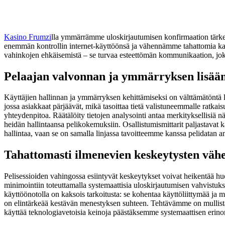
Kasino Frumzi
lla ymmärrämme uloskirjautumisen konfirmaation tärkeän
enemmän kontrollin internet-käyttöönsä ja vähennämme tahattomia katk
vahinkojen ehkäisemistä – se turvaa esteettömän kommunikaation, joka 
Pelaajan valvonnan ja ymmärryksen lisää
Käyttäjien hallinnan ja ymmärryksen kehittämiseksi on välttämätöntä l
jossa asiakkaat pärjäävät, mikä tasoittaa tietä valistuneemmalle ratkais
yhteydenpitoa. Räätälöity tietojen analysointi antaa merkityksellisiä 
heidän hallintaansa pelikokemuksiin. Osallistumismittarit paljastavat 
hallintaa, vaan se on samalla linjassa tavoitteemme kanssa pelidatan 
Tahattomasti ilmenevien keskeytysten vä
Pelisessioiden vahingossa esiintyvät keskeytykset voivat heikentää huo
minimointiin toteuttamalla systemaattisia uloskirjautumisen vahvistuk
käyttöönotolla on kaksois tarkoitusta: se kohentaa käyttöliittymää ja 
on elintärkeää kestävän menestyksen suhteen. Tehtävämme on mullista
käyttää teknologiavetoisia keinoja päästäksemme systemaattisen erin