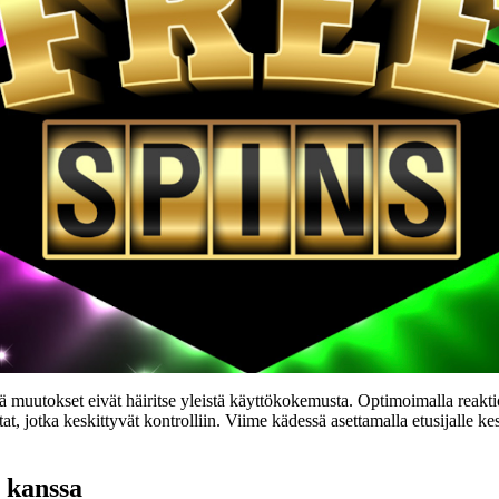
muutokset eivät häiritse yleistä käyttökokemusta. Optimoimalla reaktio
tat, jotka keskittyvät kontrolliin. Viime kädessä asettamalla etusijall
 kanssa