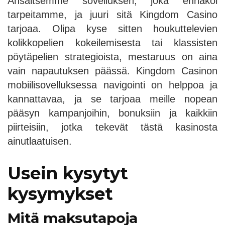
Ansaitsemme sovelluksen, joka ennakoi
tarpeitamme, ja juuri sitä Kingdom Casino
tarjoaa. Olipa kyse sitten houkuttelevien
kolikkopelien kokeilemisesta tai klassisten
pöytäpelien strategioista, mestaruus on aina
vain napautuksen päässä. Kingdom Casinon
mobiilisovelluksessa navigointi on helppoa ja
kannattavaa, ja se tarjoaa meille nopean
pääsyn kampanjoihin, bonuksiin ja kaikkiin
piirteisiin, jotka tekevät tästä kasinosta
ainutlaatuisen.
Usein kysytyt
kysymykset
Mitä maksutapoja