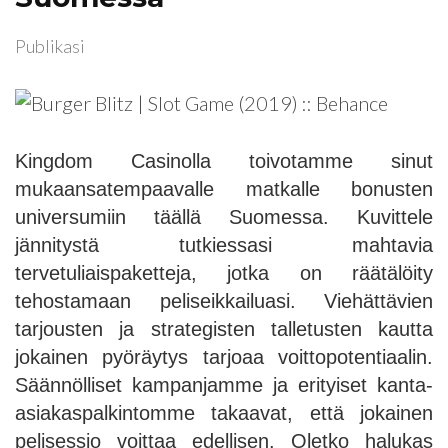
Publikasi
Kingdom Casinolla toivotamme sinut
mukaansatempaavalle matkalle bonusten
universumiin täällä Suomessa. Kuvittele
jännitystä tutkiessasi mahtavia
tervetuliaispaketteja, jotka on räätälöity
tehostamaan peliseikkailuasi. Viehättävien
tarjousten ja strategisten talletusten kautta
jokainen pyöräytys tarjoaa voittopotentiaalin.
Säännölliset kampanjamme ja erityiset kanta-
asiakaspalkintomme takaavat, että jokainen
pelisessio voittaa edellisen. Oletko halukas