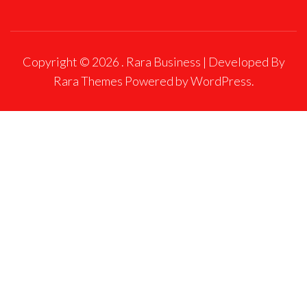
Copyright © 2026
.
Rara Business | Developed By
Rara Themes
Powered by
WordPress
.