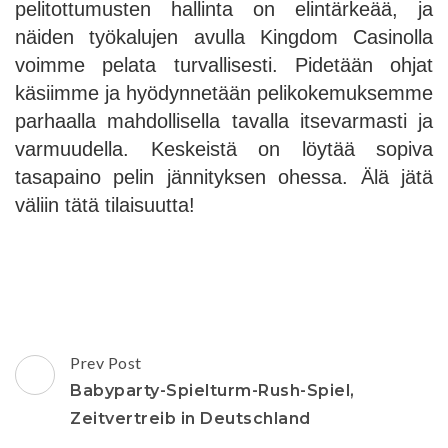
pelitottumusten hallinta on elintärkeää, ja
näiden työkalujen avulla Kingdom Casinolla
voimme pelata turvallisesti. Pidetään ohjat
käsiimme ja hyödynnetään pelikokemuksemme
parhaalla mahdollisella tavalla itsevarmasti ja
varmuudella. Keskeistä on löytää sopiva
tasapaino pelin jännityksen ohessa. Älä jätä
väliin tätä tilaisuutta!
Post
Prev Post
Navigation
Babyparty-Spielturm-Rush-Spiel,
Zeitvertreib in Deutschland