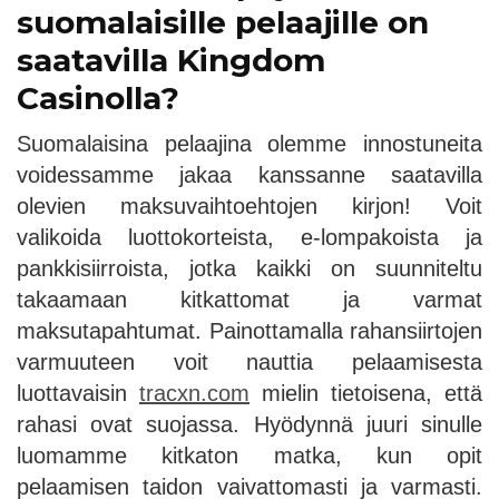
suomalaisille pelaajille on
saatavilla Kingdom
Casinolla?
Suomalaisina pelaajina olemme innostuneita
voidessamme jakaa kanssanne saatavilla
olevien maksuvaihtoehtojen kirjon! Voit
valikoida luottokorteista, e-lompakoista ja
pankkisiirroista, jotka kaikki on suunniteltu
takaamaan kitkattomat ja varmat
maksutapahtumat. Painottamalla rahansiirtojen
varmuuteen voit nauttia pelaamisesta
luottavaisin
tracxn.com
mielin tietoisena, että
rahasi ovat suojassa. Hyödynnä juuri sinulle
luomamme kitkaton matka, kun opit
pelaamisen taidon vaivattomasti ja varmasti.