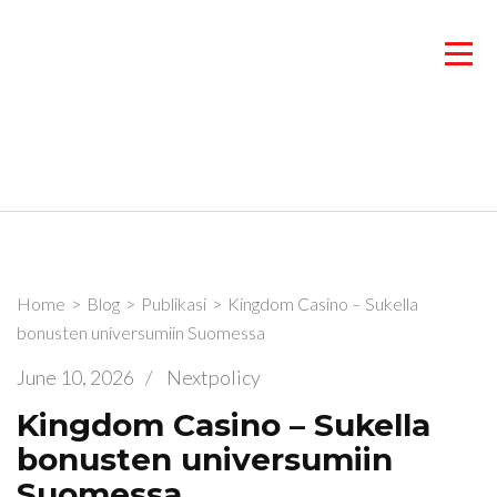
Skip
to
content
(Press
Enter)
Home
>
Blog
>
Publikasi
>
Kingdom Casino – Sukella
bonusten universumiin Suomessa
June 10, 2026
/
Nextpolicy
Kingdom Casino – Sukella
bonusten universumiin
Suomessa