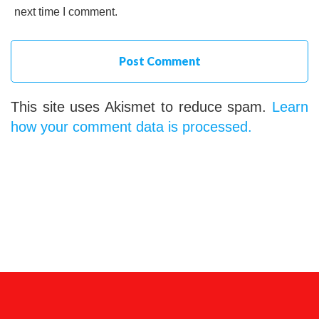
next time I comment.
This site uses Akismet to reduce spam.
Learn
how your comment data is processed.