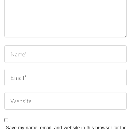
Save my name, email, and website in this browser for the