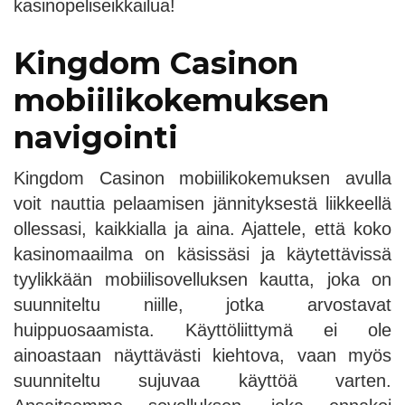
kasinopeliseikkailua!
Kingdom Casinon
mobiilikokemuksen
navigointi
Kingdom Casinon mobiilikokemuksen avulla
voit nauttia pelaamisen jännityksestä liikkeellä
ollessasi, kaikkialla ja aina. Ajattele, että koko
kasinomaailma on käsissäsi ja käytettävissä
tyylikkään mobiilisovelluksen kautta, joka on
suunniteltu niille, jotka arvostavat
huippuosaamista. Käyttöliittymä ei ole
ainoastaan näyttävästi kiehtova, vaan myös
suunniteltu sujuvaa käyttöä varten.