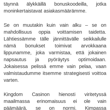
täynnä älykkäillä bonuskoodeilla, jotka
moninkertaistavat asiakasmäärämme.
Se on muutakin kuin vain alku – se on
mahdollisuus oppia voittamisen taidetta.
Lähtiessämme tälle jännittävälle seikkailulle
nämä bonukset toimivat arvokkaana
lippunamme, joka varmistaa, että jokainen
napsautus ja pyöräytys optimoidaan.
Jokaisessa pelissä emme vain pelaa, vaan
valmistaudumme itsemme strategisesti voittoa
varten.
Kingdom Casinon hienosti viritetyssä
maailmassa erinomaisuus ei ole vain
päämäärä, se on normi. Kimpassa