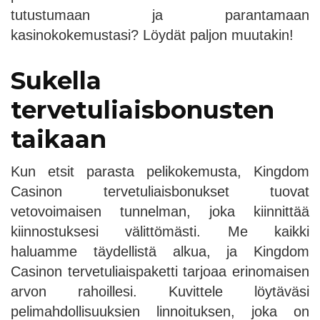
tutustumaan ja parantamaan
kasinokokemustasi? Löydät paljon muutakin!
Sukella
tervetuliaisbonusten
taikaan
Kun etsit parasta pelikokemusta, Kingdom
Casinon tervetuliaisbonukset tuovat
vetovoimaisen tunnelman, joka kiinnittää
kiinnostuksesi välittömästi. Me kaikki
haluamme täydellistä alkua, ja Kingdom
Casinon tervetuliaispaketti tarjoaa erinomaisen
arvon rahoillesi. Kuvittele löytäväsi
pelimahdollisuuksien linnoituksen, joka on