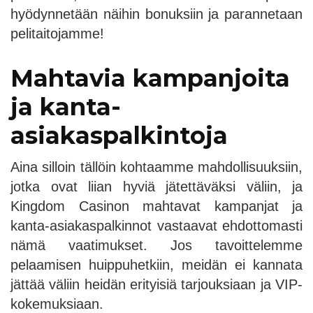
hyödynnetään näihin bonuksiin ja parannetaan
pelitaitojamme!
Mahtavia kampanjoita
ja kanta-
asiakaspalkintoja
Aina silloin tällöin kohtaamme mahdollisuuksiin,
jotka ovat liian hyviä jätettäväksi väliin, ja
Kingdom Casinon mahtavat kampanjat ja
kanta-asiakaspalkinnot vastaavat ehdottomasti
nämä vaatimukset. Jos tavoittelemme
pelaamisen huippuhetkiin, meidän ei kannata
jättää väliin heidän erityisiä tarjouksiaan ja VIP-
kokemuksiaan.