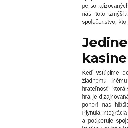
personalizovanýc
nás toto zmýšľa
spoločenstvo, ktor
Jedine
kasíne
Keď vstúpime do
žiadnemu inému
hrateľnosť, ktorá
hra je dizajnovan
ponorí nás hlbši
Plynulá integráci
a podporuje spoj