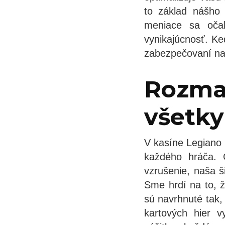
to základ nášho 
meniace sa očak
vynikajúcnosť. Ke
zabezpečovaní na
Rozman
všetky
V kasíne Legiano 
každého hráča. Č
vzrušenie, naša š
Sme hrdí na to, ž
sú navrhnuté tak, 
kartových hier v