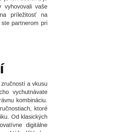
y vyhovovali vaše
a príležitosť na
 ste partnerom pri
í
 zručností a vkusu
ucho vychutnávate
právnu kombináciu.
ručnostiach, ktoré
tiku. Od klasických
vatívne digitálne