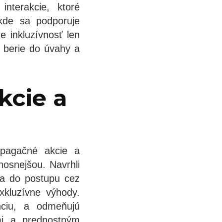
nterakcie, ktoré
 kde sa podporuje
e inkluzívnosť len
č berie do úvahy a
kcie a
opagačné akcie a
osnejšou. Navrhli
ta do postupu cez
xkluzívne výhody.
nciu, a odmeňujú
mi a prednostným