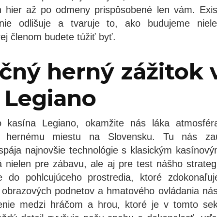
h hier až po odmeny prispôsobené len vám. Exis
nie odlišuje a tvaruje to, ako budujeme niele
ej členom budete túžiť byť.
čný herný zážitok 
 Legiano
 kasína Legiano, okamžite nás láka atmosféra,
 hernému miestu na Slovensku. Tu nás zauj
 spája najnovšie technológie s klasickým kasíno
á nielen pre zábavu, ale aj pre test nášho strate
e do pohlcujúceho prostredia, ktoré zdokonaľuj
a obrazových podnetov a hmatového ovládania nás
enie medzi hráčom a hrou, ktoré je v tomto sek