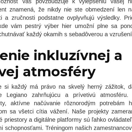
možnosť vás povzbudzuje k vylepšeniu vašej h
ent znamená, že nikdy nie ste obmedzení len 
ti a zručnosti podstatne ovplyvňujú výsledky. Pr
kde vám pestrý výber hier umožní plne sa pono
ychutnávať každý okamih s sebadôverou a vzrušen
enie inkluzívnej a
ivej atmosféry
 si každý má právo na skvelý herný zážitok, da
ne Legiano zahrňujúcu a prívetivú atmosféru.
ity, aktívne načúvanie rôznorodým potrebám 
rom sa všetci cítia vážení. Naše projekty zamer
ké priestory a digitálne platformy sú ľahko ovládat
mi schopnosťami. Tréningom našich zamestnancov v