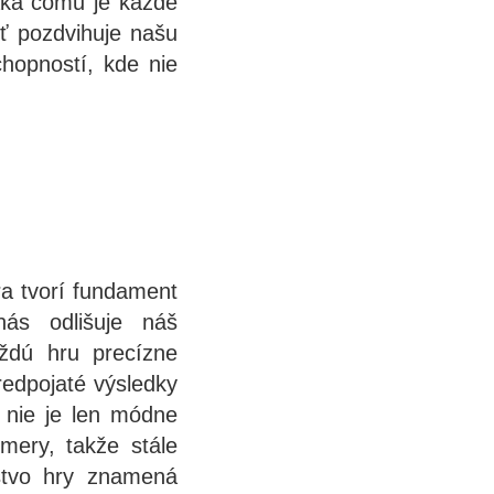
aka čomu je každé
sť pozdvihuje našu
chopností, kde nie
ra tvorí fundament
ás odlišuje náš
ždú hru precízne
edpojaté výsledky
u nie je len módne
mery, takže stále
vstvo hry znamená