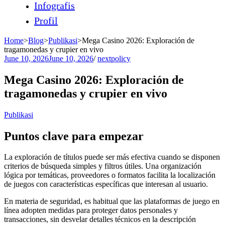
Infografis
Profil
Home
>
Blog
>
Publikasi
>
Mega Casino 2026: Exploración de
tragamonedas y crupier en vivo
June 10, 2026
June 10, 2026
/
nextpolicy
Mega Casino 2026: Exploración de
tragamonedas y crupier en vivo
Publikasi
Puntos clave para empezar
La exploración de títulos puede ser más efectiva cuando se disponen
criterios de búsqueda simples y filtros útiles. Una organización
lógica por temáticas, proveedores o formatos facilita la localización
de juegos con características específicas que interesan al usuario.
En materia de seguridad, es habitual que las plataformas de juego en
línea adopten medidas para proteger datos personales y
transacciones, sin desvelar detalles técnicos en la descripción