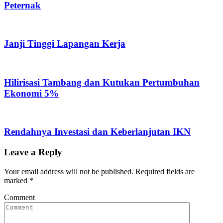
Peternak
Janji Tinggi Lapangan Kerja
Hilirisasi Tambang dan Kutukan Pertumbuhan
Ekonomi 5%
Rendahnya Investasi dan Keberlanjutan IKN
Leave a Reply
Your email address will not be published.
Required fields are
marked
*
Comment