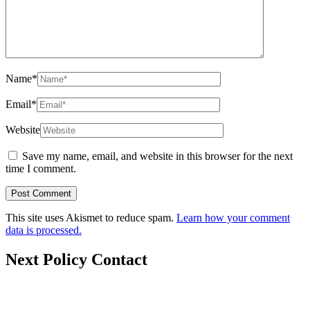
Name
*
Email
*
Website
Save my name, email, and website in this browser for the next
time I comment.
This site uses Akismet to reduce spam.
Learn how your comment
data is processed.
Next Policy Contact
nextpolicy@nextpolicy.org