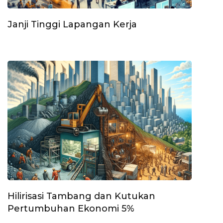
Janji Tinggi Lapangan Kerja
Hilirisasi Tambang dan Kutukan
Pertumbuhan Ekonomi 5%