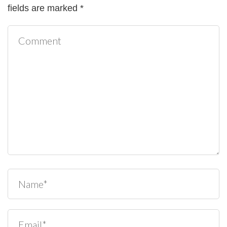
fields are marked
*