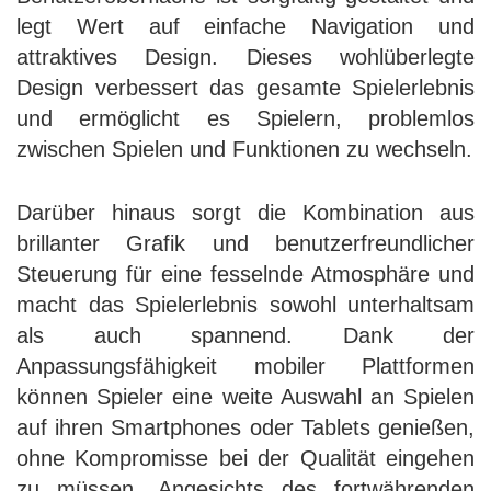
legt Wert auf einfache Navigation und
attraktives Design. Dieses wohlüberlegte
Design verbessert das gesamte Spielerlebnis
und ermöglicht es Spielern, problemlos
zwischen Spielen und Funktionen zu wechseln.
Darüber hinaus sorgt die Kombination aus
brillanter Grafik und benutzerfreundlicher
Steuerung für eine fesselnde Atmosphäre und
macht das Spielerlebnis sowohl unterhaltsam
als auch spannend. Dank der
Anpassungsfähigkeit mobiler Plattformen
können Spieler eine weite Auswahl an Spielen
auf ihren Smartphones oder Tablets genießen,
ohne Kompromisse bei der Qualität eingehen
zu müssen. Angesichts des fortwährenden