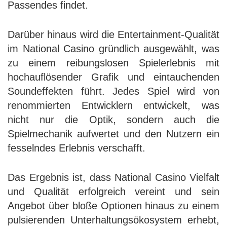
Passendes findet.
Darüber hinaus wird die Entertainment-Qualität
im National Casino gründlich ausgewählt, was
zu einem reibungslosen Spielerlebnis mit
hochauflösender Grafik und eintauchenden
Soundeffekten führt. Jedes Spiel wird von
renommierten Entwicklern entwickelt, was
nicht nur die Optik, sondern auch die
Spielmechanik aufwertet und den Nutzern ein
fesselndes Erlebnis verschafft.
Das Ergebnis ist, dass National Casino Vielfalt
und Qualität erfolgreich vereint und sein
Angebot über bloße Optionen hinaus zu einem
pulsierenden Unterhaltungsökosystem erhebt,