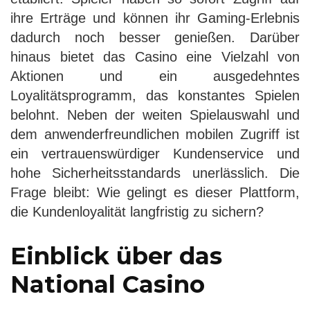
ihre Erträge und können ihr Gaming-Erlebnis
dadurch noch besser genießen. Darüber
hinaus bietet das Casino eine Vielzahl von
Aktionen und ein ausgedehntes
Loyalitätsprogramm, das konstantes Spielen
belohnt. Neben der weiten Spielauswahl und
dem anwenderfreundlichen mobilen Zugriff ist
ein vertrauenswürdiger Kundenservice und
hohe Sicherheitsstandards unerlässlich. Die
Frage bleibt: Wie gelingt es dieser Plattform,
die Kundenloyalität langfristig zu sichern?
Einblick über das
National Casino