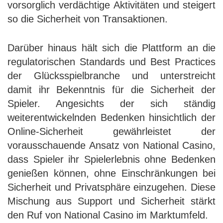
vorsorglich verdächtige Aktivitäten und steigert
so die Sicherheit von Transaktionen.
Darüber hinaus hält sich die Plattform an die
regulatorischen Standards und Best Practices
der Glücksspielbranche und unterstreicht
damit ihr Bekenntnis für die Sicherheit der
Spieler. Angesichts der sich ständig
weiterentwickelnden Bedenken hinsichtlich der
Online-Sicherheit gewährleistet der
vorausschauende Ansatz von National Casino,
dass Spieler ihr Spielerlebnis ohne Bedenken
genießen können, ohne Einschränkungen bei
Sicherheit und Privatsphäre einzugehen. Diese
Mischung aus Support und Sicherheit stärkt
den Ruf von National Casino im Marktumfeld.