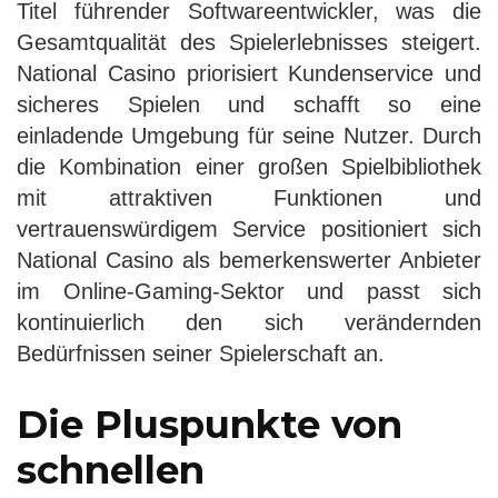
Titel führender Softwareentwickler, was die
Gesamtqualität des Spielerlebnisses steigert.
National Casino priorisiert Kundenservice und
sicheres Spielen und schafft so eine
einladende Umgebung für seine Nutzer. Durch
die Kombination einer großen Spielbibliothek
mit attraktiven Funktionen und
vertrauenswürdigem Service positioniert sich
National Casino als bemerkenswerter Anbieter
im Online-Gaming-Sektor und passt sich
kontinuierlich den sich verändernden
Bedürfnissen seiner Spielerschaft an.
Die Pluspunkte von
schnellen