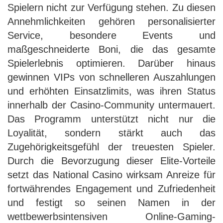
Spielern nicht zur Verfügung stehen. Zu diesen
Annehmlichkeiten gehören personalisierter
Service, besondere Events und
maßgeschneiderte Boni, die das gesamte
Spielerlebnis optimieren. Darüber hinaus
gewinnen VIPs von schnelleren Auszahlungen
und erhöhten Einsatzlimits, was ihren Status
innerhalb der Casino-Community untermauert.
Das Programm unterstützt nicht nur die
Loyalität, sondern stärkt auch das
Zugehörigkeitsgefühl der treuesten Spieler.
Durch die Bevorzugung dieser Elite-Vorteile
setzt das National Casino wirksam Anreize für
fortwährendes Engagement und Zufriedenheit
und festigt so seinen Namen in der
wettbewerbsintensiven Online-Gaming-