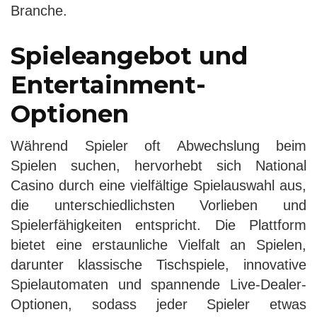
Branche.
Spieleangebot und
Entertainment-
Optionen
Während Spieler oft Abwechslung beim
Spielen suchen, hervorhebt sich National
Casino durch eine vielfältige Spielauswahl aus,
die unterschiedlichsten Vorlieben und
Spielerfähigkeiten entspricht. Die Plattform
bietet eine erstaunliche Vielfalt an Spielen,
darunter klassische Tischspiele, innovative
Spielautomaten und spannende Live-Dealer-
Optionen, sodass jeder Spieler etwas