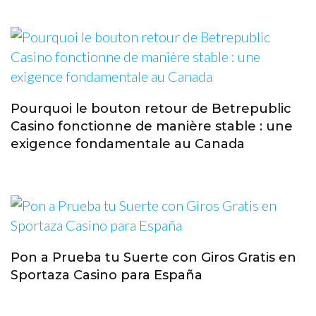
Pourquoi le bouton retour de Betrepublic
Casino fonctionne de manière stable : une
exigence fondamentale au Canada
Pon a Prueba tu Suerte con Giros Gratis en
Sportaza Casino para España