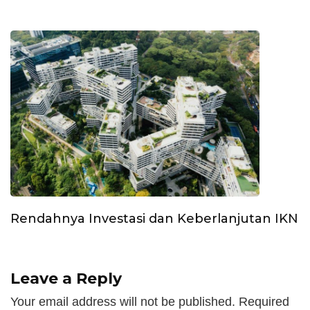
Rendahnya Investasi dan Keberlanjutan IKN
Leave a Reply
Your email address will not be published.
Required