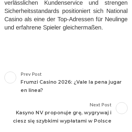
verlässlichen Kundenservice und strengen
Sicherheitsstandards positioniert sich National
Casino als eine der Top-Adressen für Neulinge
und erfahrene Spieler gleichermaßen.
Post
Prev Post
Navigation
Frumzi Casino 2026: ¿Vale la pena jugar
en línea?
Next Post
Kasyno NV proponuje grę, wygrywaj i
ciesz się szybkimi wypłatami w Polsce