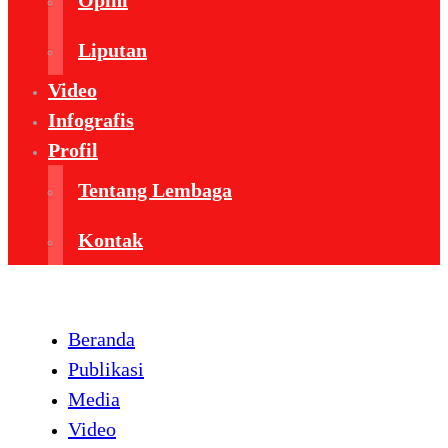
Opini
Liputan
Video
Infografis
Profil
Tentang Lembaga
Kontak
Beranda
Publikasi
Media
Video