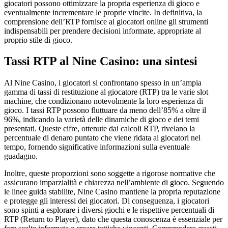
giocatori possono ottimizzare la propria esperienza di gioco e
eventualmente incrementare le proprie vincite. In definitiva, la
comprensione dell’RTP fornisce ai giocatori online gli strumenti
indispensabili per prendere decisioni informate, appropriate al
proprio stile di gioco.
Tassi RTP al Nine Casino: una sintesi
Al Nine Casino, i giocatori si confrontano spesso in un’ampia
gamma di tassi di restituzione al giocatore (RTP) tra le varie slot
machine, che condizionano notevolmente la loro esperienza di
gioco. I tassi RTP possono fluttuare da meno dell’85% a oltre il
96%, indicando la varietà delle dinamiche di gioco e dei temi
presentati. Queste cifre, ottenute dai calcoli RTP, rivelano la
percentuale di denaro puntato che viene ridata ai giocatori nel
tempo, fornendo significative informazioni sulla eventuale
guadagno.
Inoltre, queste proporzioni sono soggette a rigorose normative che
assicurano imparzialità e chiarezza nell’ambiente di gioco. Seguendo
le linee guida stabilite, Nine Casino mantiene la propria reputazione
e protegge gli interessi dei giocatori. Di conseguenza, i giocatori
sono spinti a esplorare i diversi giochi e le rispettive percentuali di
RTP (Return to Player), dato che questa conoscenza è essenziale per