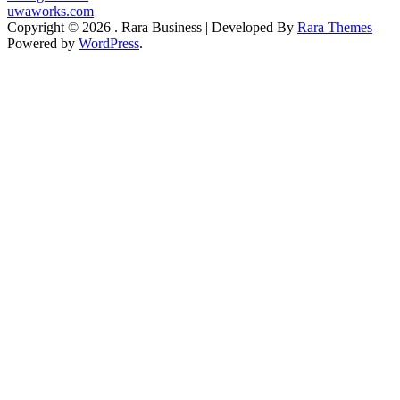
uwaworks.com
Copyright © 2026
.
Rara Business | Developed By
Rara Themes
Powered by
WordPress
.