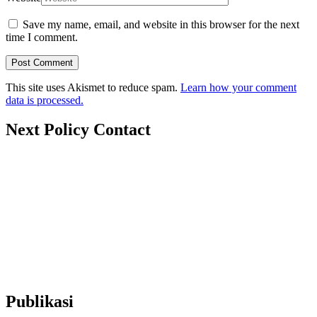
Save my name, email, and website in this browser for the next
time I comment.
This site uses Akismet to reduce spam.
Learn how your comment
data is processed.
Next Policy Contact
nextpolicy@nextpolicy.org
+62857-1746-2021
Ruko Graha Depok Mas Blok A No. 17-18 Lantai 2, Pancoran
Mas, Depok City, West Java 16431 (Wakaf Tower)
Publikasi