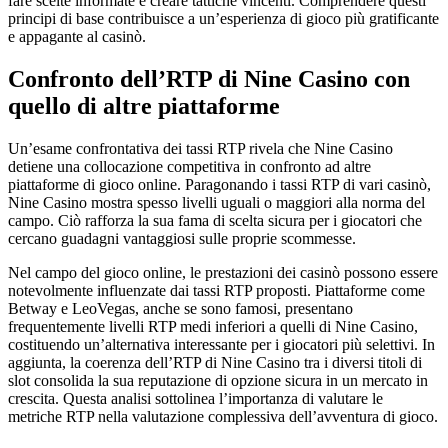
fare scelte informate e creare tattiche vincenti. Comprendere questi
principi di base contribuisce a un’esperienza di gioco più gratificante
e appagante al casinò.
Confronto dell’RTP di Nine Casino con
quello di altre piattaforme
Un’esame confrontativa dei tassi RTP rivela che Nine Casino
detiene una collocazione competitiva in confronto ad altre
piattaforme di gioco online. Paragonando i tassi RTP di vari casinò,
Nine Casino mostra spesso livelli uguali o maggiori alla norma del
campo. Ciò rafforza la sua fama di scelta sicura per i giocatori che
cercano guadagni vantaggiosi sulle proprie scommesse.
Nel campo del gioco online, le prestazioni dei casinò possono essere
notevolmente influenzate dai tassi RTP proposti. Piattaforme come
Betway e LeoVegas, anche se sono famosi, presentano
frequentemente livelli RTP medi inferiori a quelli di Nine Casino,
costituendo un’alternativa interessante per i giocatori più selettivi. In
aggiunta, la coerenza dell’RTP di Nine Casino tra i diversi titoli di
slot consolida la sua reputazione di opzione sicura in un mercato in
crescita. Questa analisi sottolinea l’importanza di valutare le
metriche RTP nella valutazione complessiva dell’avventura di gioco.