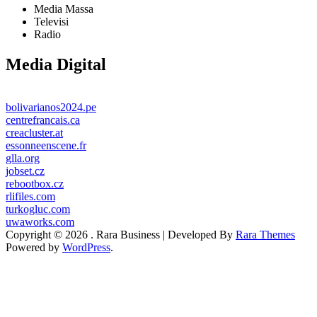
Media Massa
Televisi
Radio
Media Digital
bolivarianos2024.pe
centrefrancais.ca
creacluster.at
essonneenscene.fr
glla.org
jobset.cz
rebootbox.cz
rlifiles.com
turkogluc.com
uwaworks.com
Copyright © 2026
.
Rara Business | Developed By
Rara Themes
Powered by
WordPress
.