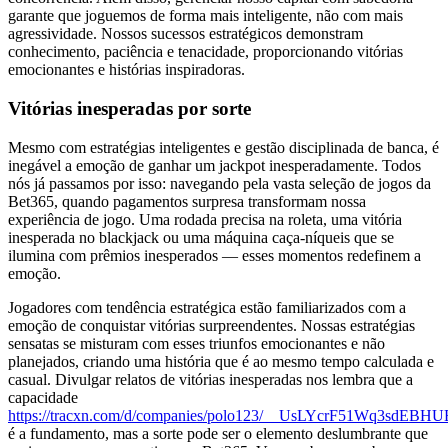
garante que joguemos de forma mais inteligente, não com mais
agressividade. Nossos sucessos estratégicos demonstram
conhecimento, paciência e tenacidade, proporcionando vitórias
emocionantes e histórias inspiradoras.
Vitórias inesperadas por sorte
Mesmo com estratégias inteligentes e gestão disciplinada de banca, é
inegável a emoção de ganhar um jackpot inesperadamente. Todos
nós já passamos por isso: navegando pela vasta seleção de jogos da
Bet365, quando pagamentos surpresa transformam nossa
experiência de jogo. Uma rodada precisa na roleta, uma vitória
inesperada no blackjack ou uma máquina caça-níqueis que se
ilumina com prêmios inesperados — esses momentos redefinem a
emoção.
Jogadores com tendência estratégica estão familiarizados com a
emoção de conquistar vitórias surpreendentes. Nossas estratégias
sensatas se misturam com esses triunfos emocionantes e não
planejados, criando uma história que é ao mesmo tempo calculada e
casual. Divulgar relatos de vitórias inesperadas nos lembra que a
capacidade
https://tracxn.com/d/companies/polo123/__UsLYcrF51Wq3sd
é a fundamento, mas a sorte pode ser o elemento deslumbrante que