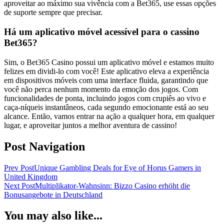
aproveitar ao máximo sua vivência com a Bet365, use essas opções
de suporte sempre que precisar.
Há um aplicativo móvel acessível para o cassino
Bet365?
Sim, o Bet365 Casino possui um aplicativo móvel e estamos muito
felizes em dividi-lo com você! Este aplicativo eleva a experiência
em dispositivos móveis com uma interface fluida, garantindo que
você não perca nenhum momento da emoção dos jogos. Com
funcionalidades de ponta, incluindo jogos com crupiês ao vivo e
caça-níqueis instantâneos, cada segundo emocionante está ao seu
alcance. Então, vamos entrar na ação a qualquer hora, em qualquer
lugar, e aproveitar juntos a melhor aventura de cassino!
Post Navigation
Prev Post
Unique Gambling Deals for Eye of Horus Gamers in
United Kingdom
Next Post
Multiplikator-Wahnsinn: Bizzo Casino erhöht die
Bonusangebote in Deutschland
You may also like...