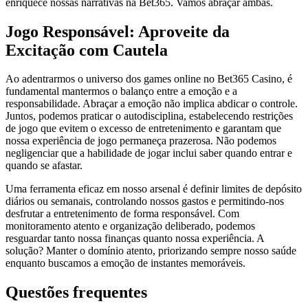
enriquece nossas narrativas na Bet365. Vamos abraçar ambas.
Jogo Responsável: Aproveite da
Excitação com Cautela
Ao adentrarmos o universo dos games online no Bet365 Casino, é
fundamental mantermos o balanço entre a emoção e a
responsabilidade. Abraçar a emoção não implica abdicar o controle.
Juntos, podemos praticar o autodisciplina, estabelecendo restrições
de jogo que evitem o excesso de entretenimento e garantam que
nossa experiência de jogo permaneça prazerosa. Não podemos
negligenciar que a habilidade de jogar inclui saber quando entrar e
quando se afastar.
Uma ferramenta eficaz em nosso arsenal é definir limites de depósito
diários ou semanais, controlando nossos gastos e permitindo-nos
desfrutar a entretenimento de forma responsável. Com
monitoramento atento e organização deliberado, podemos
resguardar tanto nossa finanças quanto nossa experiência. A
solução? Manter o domínio atento, priorizando sempre nosso saúde
enquanto buscamos a emoção de instantes memoráveis.
Questões frequentes