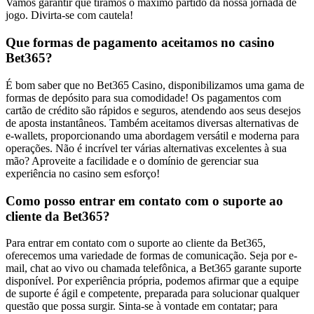
Vamos garantir que tiramos o máximo partido da nossa jornada de
jogo. Divirta-se com cautela!
Que formas de pagamento aceitamos no casino
Bet365?
É bom saber que no Bet365 Casino, disponibilizamos uma gama de
formas de depósito para sua comodidade! Os pagamentos com
cartão de crédito são rápidos e seguros, atendendo aos seus desejos
de aposta instantâneos. Também aceitamos diversas alternativas de
e-wallets, proporcionando uma abordagem versátil e moderna para
operações. Não é incrível ter várias alternativas excelentes à sua
mão? Aproveite a facilidade e o domínio de gerenciar sua
experiência no casino sem esforço!
Como posso entrar em contato com o suporte ao
cliente da Bet365?
Para entrar em contato com o suporte ao cliente da Bet365,
oferecemos uma variedade de formas de comunicação. Seja por e-
mail, chat ao vivo ou chamada telefônica, a Bet365 garante suporte
disponível. Por experiência própria, podemos afirmar que a equipe
de suporte é ágil e competente, preparada para solucionar qualquer
questão que possa surgir. Sinta-se à vontade em contatar; para