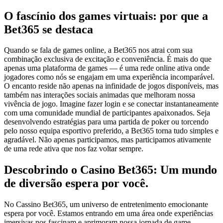
O fascínio dos games virtuais: por que a
Bet365 se destaca
Quando se fala de games online, a Bet365 nos atrai com sua
combinação exclusiva de excitação e conveniência. É mais do que
apenas uma plataforma de games — é uma rede online ativa onde
jogadores como nós se engajam em uma experiência incomparável.
O encanto reside não apenas na infinidade de jogos disponíveis, mas
também nas interações sociais animadas que melhoram nossa
vivência de jogo. Imagine fazer login e se conectar instantaneamente
com uma comunidade mundial de participantes apaixonados. Seja
desenvolvendo estratégias para uma partida de poker ou torcendo
pelo nosso equipa esportivo preferido, a Bet365 torna tudo simples e
agradável. Não apenas participamos, mas participamos ativamente
de uma rede ativa que nos faz voltar sempre.
Descobrindo o Casino Bet365: Um mundo
de diversão espera por você.
No Cassino Bet365, um universo de entretenimento emocionante
espera por você. Estamos entrando em uma área onde experiências
imersivas nos fascinam e aprimoram nossa jornada de game.