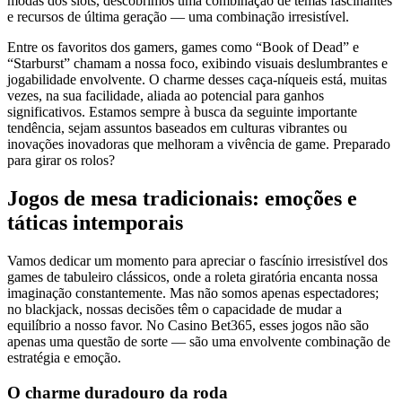
modas dos slots, descobrimos uma combinação de temas fascinantes
e recursos de última geração — uma combinação irresistível.
Entre os favoritos dos gamers, games como “Book of Dead” e
“Starburst” chamam a nossa foco, exibindo visuais deslumbrantes e
jogabilidade envolvente. O charme desses caça-níqueis está, muitas
vezes, na sua facilidade, aliada ao potencial para ganhos
significativos. Estamos sempre à busca da seguinte importante
tendência, sejam assuntos baseados em culturas vibrantes ou
inovações inovadoras que melhoram a vivência de game. Preparado
para girar os rolos?
Jogos de mesa tradicionais: emoções e
táticas intemporais
Vamos dedicar um momento para apreciar o fascínio irresistível dos
games de tabuleiro clássicos, onde a roleta giratória encanta nossa
imaginação constantemente. Mas não somos apenas espectadores;
no blackjack, nossas decisões têm o capacidade de mudar a
equilíbrio a nosso favor. No Casino Bet365, esses jogos não são
apenas uma questão de sorte — são uma envolvente combinação de
estratégia e emoção.
O charme duradouro da roda